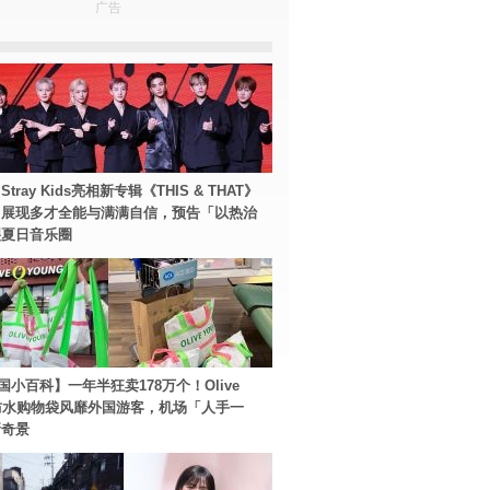
广告
tray Kids亮相新专辑《THIS & THAT》
！展现多才全能与满满自信，预告「以热治
裂夏日音乐圈
国小百科】一年半狂卖178万个！Olive
g防水购物袋风靡外国游客，机场「人手一
新奇景