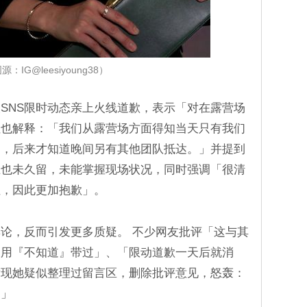
源：IG@leesiyoung38）
SNS限时动态亲上火线道歉，表示「对在露营场
但也解释：「我们从露营场方面得知当天只有我们
场，后来才知道晚间另有其他团队抵达。」并提到
上也未久留，未能掌握现场状况，同时强调「很清
性，因此更加抱歉」。
论，反而引发更多质疑。 不少网友批评「这与其
又用『不知道』带过」、「限动道歉一天后就消
发现她疑似整理过留言区，删除批评意见，怒轰：
？」