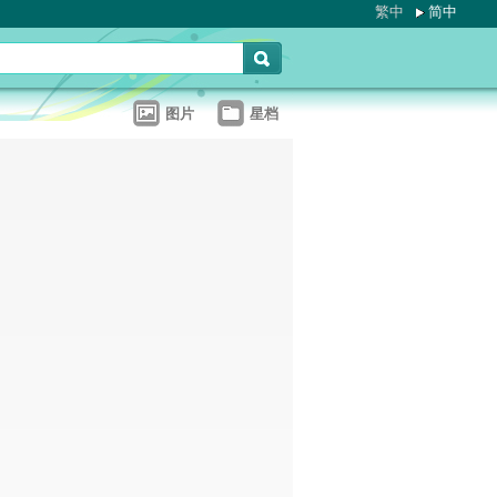
繁中
简中
图片
星档