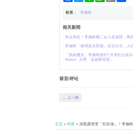
标签 :
李施昤
相关新闻
争议再起！李施昤晒二女儿圣诞照，网
李施昤「偷用前夫胚胎」女宝出生，入住
「肌肉魔女」李施昤挺8个月孕肚出战马
Home》大秀「圣诞树背肌」
留言/评论
← 上一则
主页
»
明星
» 深夜露营变「狂欢场」！李施