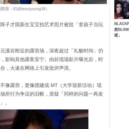
源：IG@leesiyoung38）
BLACK
前阵子才因新生宝宝拍艺术照片被批「拿孩子当玩
慰BLI
暖」
中元溪谷附近的露营场，深夜超过「礼貌时间」仍
哗，影响其他露客安宁。由於现场影片曝光后，时
吻合，火速在网络上引发批评声浪。
不像露营，更像团建或 MT（大学迎新活动）现
共场所行为争议的旧帐，质疑「同样的问题一再发
里」。