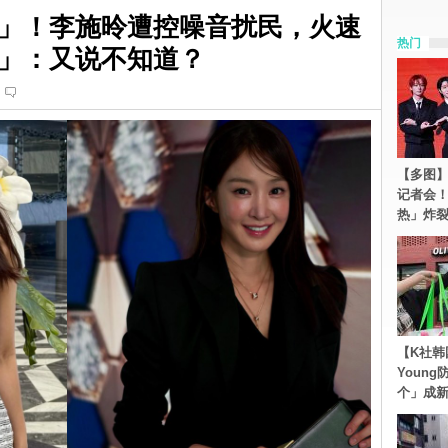
」！李施昤遭控噪音扰民，火速
热门
」：又说不知道？
【多图】S
记者会
热」炸
【K社韩
Youn
个」成