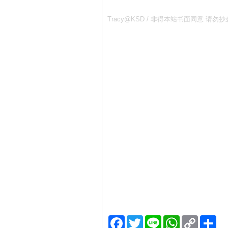
Tracy@KSD / 非得本站书面同意
Facebook
Twitter
Line
WhatsApp
Copy
分
Link
享