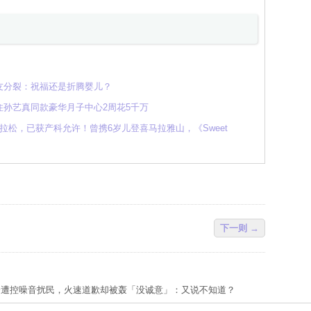
友分裂：祝福还是折腾婴儿？
孙艺真同款豪华月子中心2周花5千万
拉松，已获产科允许！曾携6岁儿登喜马拉雅山，《Sweet
下一则 →
昤遭控噪音扰民，火速道歉却被轰「没诚意」：又说不知道？