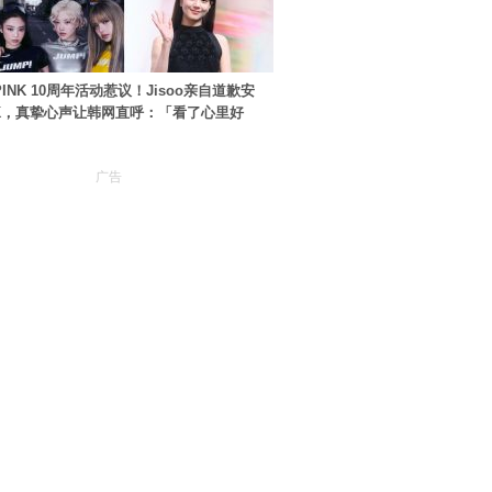
PINK 10周年活动惹议！Jisoo亲自道歉安
NK，真挚心声让韩网直呼：「看了心里好
广告