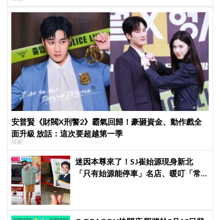
安普賢《財閥X刑警2》霸氣回歸！豪砸資金、動作戲全
面升級 放話：這次要超越第一季
韓劇
迷因本尊來了！SJ崔始源現身新北
「只有始源能停車」名店、暖叮「常
幫我換照片」，店家尖叫合照網笑
翻：這輩子不能脫粉了