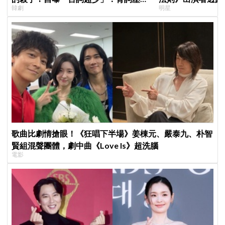
韓劇
明星
小很多XD
患者順利完成治療
歌曲比劇情搶眼！《狂唱下半場》姜棟元、嚴泰九、朴智
賢組混聲團體，劇中曲《Love Is》超洗腦
電影