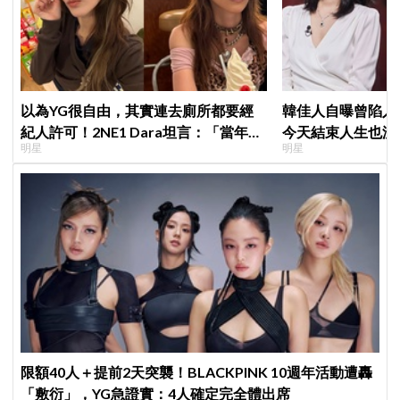
以為YG很自由，其實連去廁所都要經
韓佳人自曝曾陷入
紀人許可！2NE1 Dara坦言：「當年超
今天結束人生也沒
明星
明星
羨慕少女時代」
YouTube重拾生
限額40人＋提前2天突襲！BLACKPINK 10週年活動遭轟
「敷衍」，YG急證實：4人確定完全體出席