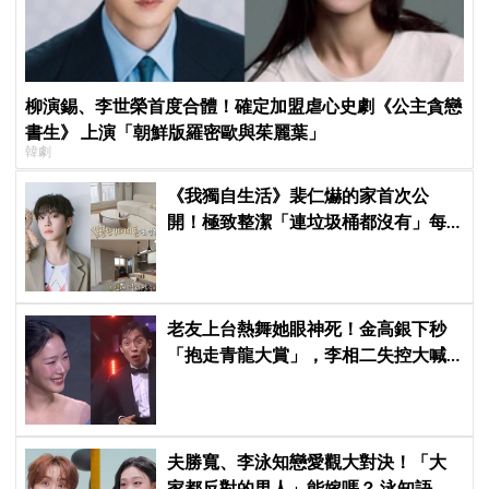
柳演錫、李世榮首度合體！確定加盟虐心史劇《公主貪戀
書生》 上演「朝鮮版羅密歐與茱麗葉」
韓劇
《我獨自生活》裴仁爀的家首次公
開！極致整潔「連垃圾桶都沒有」每
天必做一件事
老友上台熱舞她眼神死！金高銀下秒
「抱走青龍大賞」，李相二失控大喊
「呀！」真情流露網笑翻
夫勝寬、李泳知戀愛觀大對決！「大
家都反對的男人」能嫁嗎？ 泳知語出