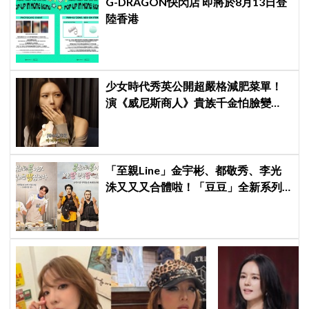
G-DRAGON快閃店 即將於8月13日登
陸香港
少女時代秀英公開超嚴格減肥菜單！
演《威尼斯商人》貴族千金怕臉變
圓：天天只吃蛋和鍋巴
「至親Line」金宇彬、都敬秀、李光
洙又又又合體啦！「豆豆」全新系列
本月開拍