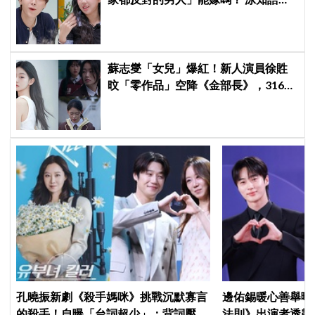
驚人讓網全急了：千萬要小心
蘇志燮「女兒」爆紅！新人演員徐貹
旼「零作品」空降《金部長》，316萬
舊片被挖出網驚呆：星味藏不住！
孔曉振新劇《殺手媽咪》挑戰沉默寡言
邊佑錫暖心善舉曝
的殺手！自曝「台詞超少」：背詞壓力
法則》出演者透露