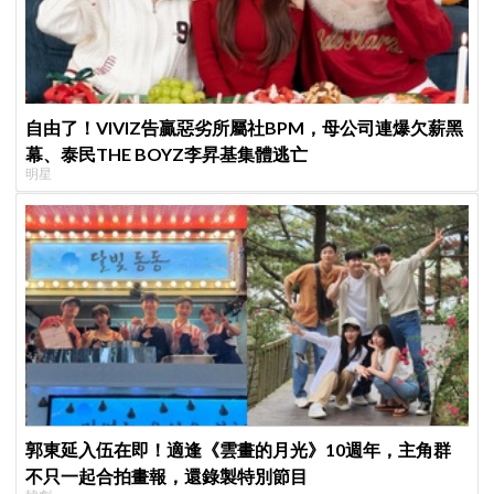
自由了！VIVIZ告贏惡劣所屬社BPM，母公司連爆欠薪黑
幕、泰民THE BOYZ李昇基集體逃亡
明星
郭東延入伍在即！適逢《雲畫的月光》10週年，主角群
不只一起合拍畫報，還錄製特別節目