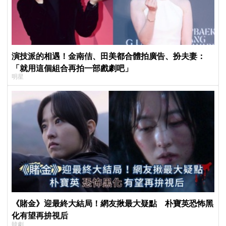
演技派的相遇！金南佶、田美都合體拍廣告、扮夫妻：
「就用這個組合再拍一部戲劇吧」
明星
《賭金》迎最終大結局！網友揪最大疑點 朴寶英恐怖黑
化有望再拚視后
韓劇