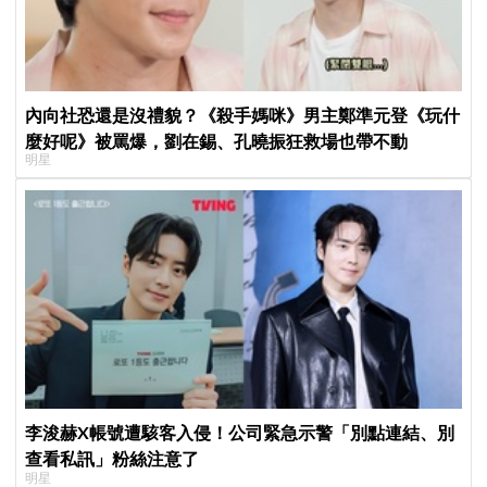
內向社恐還是沒禮貌？《殺手媽咪》男主鄭準元登《玩什
麼好呢》被罵爆，劉在錫、孔曉振狂救場也帶不動
明星
李浚赫X帳號遭駭客入侵！公司緊急示警「別點連結、別
查看私訊」粉絲注意了
明星