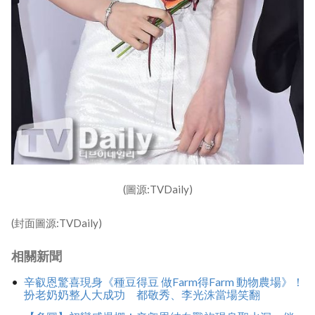
(圖源:TVDaily)
(封面圖源:TVDaily)
相關新聞
辛叡恩驚喜現身《種豆得豆 做Farm得Farm 動物農場》！
扮老奶奶整人大成功 都敬秀、李光洙當場笑翻