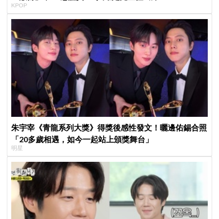
KPOP
朱宇宰《青龍系列大獎》得獎後感性發文！曬邊佑錫合照
「20多歲相遇，如今一起站上頒獎舞台」
明星