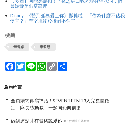
【多圖】初戀感爆棚！辛叡恩純白戰袍現身聖水洞，俏
麗短髮美出新高度
Disney+《醫到孤島愛上你》撒糖啦！「你為什麼不佔我
便宜？」李宰旭終於按耐不住了
標籤
辛睿恩
辛叡恩
Facebook
Twitter
Line
WhatsApp
Copy
分
Link
享
為您推薦
全員續約再寫神話！SEVENTEEN 13人完整體確
定，隊長感動喊：一起同船向前衝
做到這點才有資格說愛你
PR・台灣癌症基金會