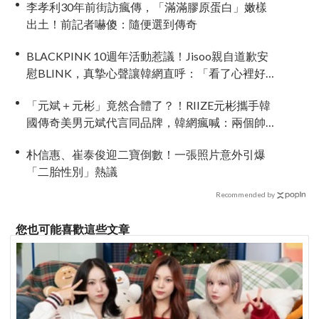
李孝利30年前街訪瘋傳，「滿滿膠原蛋白」嫩樣
出土！前記者嚇傻：隨便選到傳奇
BLACKPINK 10週年活動惹議！Jisoo親自道歉安
慰BLINK，真摯心聲讓韓網直呼：「看了心裡好
暖」
「元斌＋元彬」竟然合體了？！RIIZE元彬攜手韓
國傳奇美男元斌代言同品牌，韓網瘋喊：兩個帥
哥來了！
朴信惠、崔泰俊迎二寶倒數！一張照片意外引爆
「二胎性別」熱議
Recommended by
您也可能喜歡這些文章