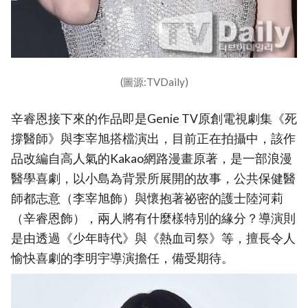
(圖源:TVDaily)
辛睿恩接下來的作品即是Genie TV原創電視劇集《死
撐醫師》與李宰旭搭檔演出，目前正在拍攝中，該作
品改編自高人氣的Kakao網路漫畫原著，是一部浪漫
醫學喜劇，以小島為背景所展開的故事，公共保健醫
師都志意（李宰旭飾）與懷抱著祕密的護士陸河莉
（辛睿恩飾），兩人將有什麼樣特別的緣分？導演則
是由透過《少年時代》與《熱血司祭》等，擅長令人
愉快喜劇的李明宇導演擔任，備受期待。