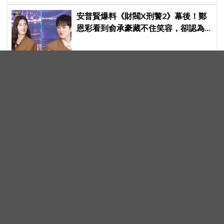
安普賢爆料《財閥X刑警2》幕後！鄭
恩彩看到俞承豪藏不住笑容，卻認為
安普賢只是「搞笑男」
《鐵拳教育》「羅華振」又回來
啦？！金武烈合體九雲高中混混拍廣
告，兩人嚇壞反應笑翻劇迷：根本番
外篇！
李瑞鎮暢談談退休規劃！退休就來
這，不用繳稅就是爽
【圖】Netflix 浪漫喜劇《我的荒糖戀
愛》即將上線！丁海寅＆賀營甜蜜亮
相製作發表會，甜蜜CP化學反應引期