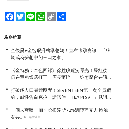
Facebook
Twitter
Line
WhatsApp
Copy
分
Link
享
為您推薦
金俊昊♥金智珉升格準爸媽！宣布懷孕喜訊：「終
於成為夢想中的三口之家」
《金特務：本色回歸》徐貹旼近況曝光！爆紅後
仍在章魚燒店打工，店長驚呼：「妳怎麼會在這
裡？」
打破多人口團體魔咒！SEVENTEEN第二次全員續
約，感性告白克拉：請陪伴「TEAM SVT」見證
永恆約定！
一個人爽嗑一桶？哈根達斯72%濃醇巧克力 掀脆
友共...
PR・哈根達斯