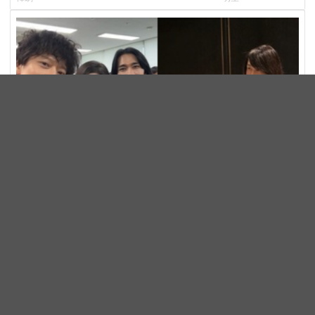
錄製特別節目
開拍
歌曲比劇情搶眼！《狂唱下半場》姜棟元、嚴泰九、朴智
賢組混聲團體，劇中曲《Love Is》超洗腦
電影