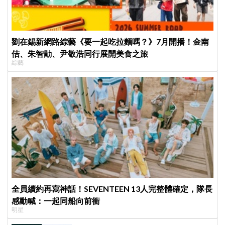
劉在錫新網路綜藝《要一起吃拉麵嗎？》7月開播！金南
佶、朱智勛、尹敬浩同行展開美食之旅
綜藝
全員續約再寫神話！SEVENTEEN 13人完整體確定，隊長
感動喊：一起同船向前衝
明星