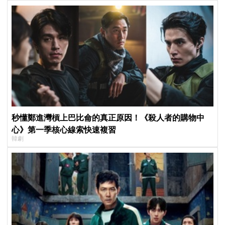
秒懂鄭進灣槓上巴比侖的真正原因！《殺人者的購物中
心》第一季核心線索快速複習
韓劇