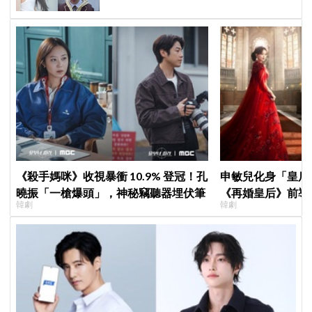
《殺手媽咪》收視暴衝 10.9% 登冠！孔
申敏兒化身「皇后」
曉振「一槍爆頭」，神秘竊聽器埋伏筆
《再婚皇后》前導
韓劇
韓劇
＋豪華主演陣容讓