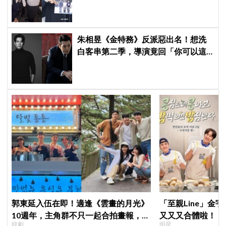
浩、朱相昱暖心合照，感謝劇組與粉
絲陪伴
朱相昱《金特務》反派惡出名！想洗
白客串第二季，導演竟回「你可以這
樣演.....」他秒喊：不要！
郭東延入伍在即！適逢《雲畫的月光》
「至親Line」金
10週年，主角群不只一起合拍畫報，還
又又又合體啦！「
韓劇
明星