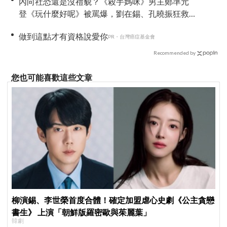
內向社恐還是沒禮貌？《殺手媽咪》男主鄭準元
登《玩什麼好呢》被罵爆，劉在錫、孔曉振狂救
場也帶不動
做到這點才有資格說愛你
PR・台灣癌症基金會
Recommended by
您也可能喜歡這些文章
柳演錫、李世榮首度合體！確定加盟虐心史劇《公主貪戀
書生》 上演「朝鮮版羅密歐與茱麗葉」
韓劇