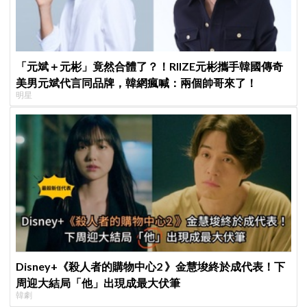
「元斌＋元彬」竟然合體了？！RIIZE元彬攜手韓國傳奇
美男元斌代言同品牌，韓網瘋喊：兩個帥哥來了！
明星
Disney+《殺人者的購物中心2 》金慧埈終於成代表！下
周迎大結局「他」出現成最大伏筆
韓劇