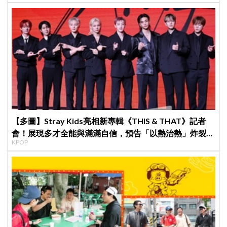
【多圖】Stray Kids亮相新專輯《THIS & THAT》記者
會！展現多才全能與滿滿自信，預告「以熱治熱」炸裂夏
KPOP
日音樂圈