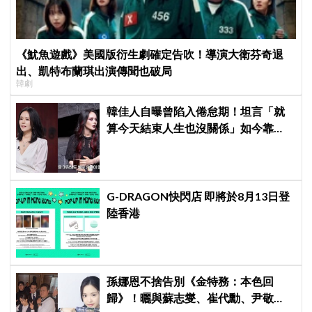
《魷魚遊戲》美國版衍生劇確定告吹！導演大衛芬奇退
出、凱特布蘭琪出演傳聞也破局
韓劇
韓佳人自曝曾陷入倦怠期！坦言「就
算今天結束人生也沒關係」如今靠
YouTube重拾生活樂趣
G-DRAGON快閃店 即將於8月13日登
陸香港
孫娜恩不捨告別《金特務：本色回
歸》！曬與蘇志燮、崔代勳、尹敬