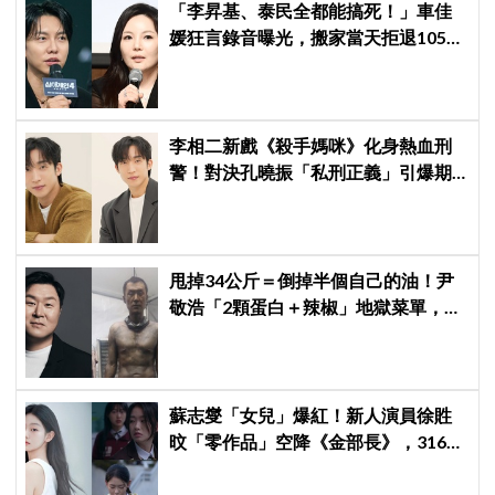
「李昇基、泰民全都能搞死！」車佳
媛狂言錄音曝光，搬家當天拒退105億
保證金、糾紛再升級
李相二新戲《殺手媽咪》化身熱血刑
警！對決孔曉振「私刑正義」引爆期
待
甩掉34公斤＝倒掉半個自己的油！尹
敬浩「2顆蛋白＋辣椒」地獄菜單，你
敢抄嗎？
蘇志燮「女兒」爆紅！新人演員徐貹
旼「零作品」空降《金部長》，316萬
舊片被挖出網驚呆：星味藏不住！