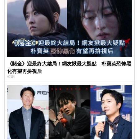
《賭金》迎最終大結局！網友揪最大疑點 朴寶英恐怖黑
化有望再拚視后
韓劇