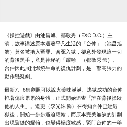
《操控遊戲》由池昌旭、都敬秀（EXO D.O.）主
演，故事講述原本過著平凡生活的「台仲」（池昌旭
飾）莫名被捲入冤罪、含冤入獄，卻意外發現這一切
的背後黑手，竟是神秘的「耀翰」（都敬秀 飾）。
台仲因此展開燃燒生命的復仇計劃，是一部高張力的
動作懸疑劇。
最新7、8集劇照可以說火藥味滿滿。逃獄成功的台仲
拖著傷痕累累的身體，正式開始追查「誰在背後操縱
他的人生」。道更（李光洙 飾）在得知台仲已經逃
獄後，開始一步步逼迫耀翰，而原本完美無缺的計劃
出現裂縫的耀翰，也變得極度敏感，緊盯台仲的一舉