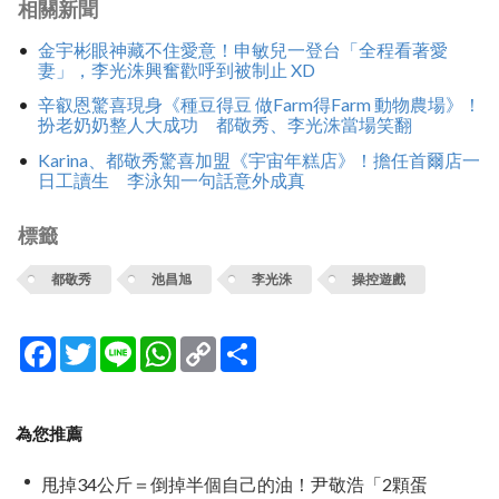
相關新聞
金宇彬眼神藏不住愛意！申敏兒一登台「全程看著愛
妻」，李光洙興奮歡呼到被制止 XD
辛叡恩驚喜現身《種豆得豆 做Farm得Farm 動物農場》！
扮老奶奶整人大成功 都敬秀、李光洙當場笑翻
Karina、都敬秀驚喜加盟《宇宙年糕店》！擔任首爾店一
日工讀生 李泳知一句話意外成真
標籤
都敬秀
池昌旭
李光洙
操控遊戲
Facebook
Twitter
Line
WhatsApp
Copy
分
Link
享
為您推薦
甩掉34公斤＝倒掉半個自己的油！尹敬浩「2顆蛋