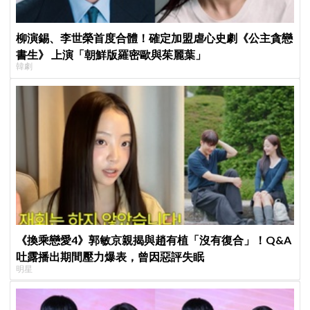
柳演錫、李世榮首度合體！確定加盟虐心史劇《公主貪戀
書生》 上演「朝鮮版羅密歐與茱麗葉」
韓劇
《換乘戀愛4》郭敏京親揭與趙有植「沒有復合」！Q&A
吐露播出期間壓力爆表，曾因惡評失眠
明星