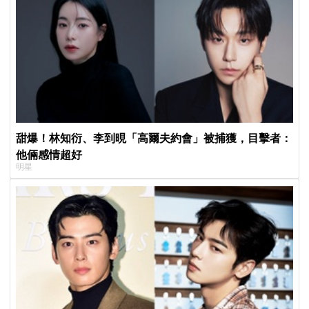
甜爆！林知衍、李到晛「高爾夫約會」被捕獲，目擊者：
他倆感情超好
明星