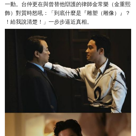
一動。台仲更在與曾替他辯護的律師金常樂（金重熙
飾）對質時怒吼：「到底什麼是『雕塑（雕像）』？
！給我說清楚！」一步步逼近真相。