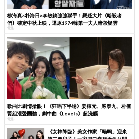
柳海真×朴海日×李敏鎬強強聯手！懸疑大片《暗殺者
們》確定中秋上映，還原1974韓第一夫人暗殺疑雲
電影
歌曲比劇情搶眼！《狂唱下半場》姜棟元、嚴泰九、朴智
賢組混聲團體，劇中曲《Love Is》超洗腦
電影
《女神降臨》美女作家「喵嗚」迎來
第二個兒子！一家四口幸福近況公開