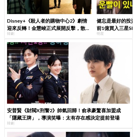
Disney+《殺人者的購物中心2》劇情
健忘是最好的投資？ 
迎來反轉！金慧峻正式展開反擊，散發
前1億買入三星S
韓劇
明星
「叔叔李棟旭」般強大氣場
倍」，最近變現購
安普賢《財閥X刑警2》帥氣回歸！俞承豪驚喜加盟成
「隱藏王牌」，導演笑曝：太有存在感決定提前登場
韓劇