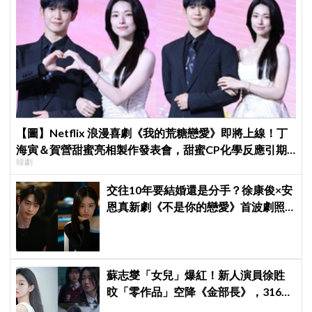
【圖】Netflix 浪漫喜劇《我的荒糖戀愛》即將上線！丁
海寅＆賀營甜蜜亮相製作發表會，甜蜜CP化學反應引期
韓劇
待
交往10年要結婚還是分手？徐康俊×安
恩真新劇《不是你的戀愛》首波劇照
曝光，9月12日首播引期待
蘇志燮「女兒」爆紅！新人演員徐貹
旼「零作品」空降《金部長》，316萬
舊片被挖出網驚呆：星味藏不住！