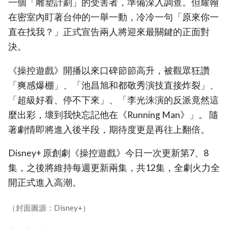
一個「雕塑計劃」的受害者，準備深入調查。但耀翰
在密室內盯著台仲的一舉一動，冷冷一句「原來你一
直在找我？」正式宣告兩人將迎來最關鍵的正面對
決。
《操控遊戲》開播以來口碑節節高升，被觀眾狂讚
「爽感爆棚」、「池昌旭和都敬秀演技直接炸裂」、
「超級好看、停不下來」、「李光洙演的反派竟然這
麼出彩，壞到我快忘記他在《Running Man》」。 隨
著劇情即將進入後半段，期待度更是再往上翻倍。
Disney+ 原創劇《操控遊戲》今日一次更新第7、8
集，之後將維持每週更新兩集，共12集，全劇火力全
開正式進入高潮。
（封面圖源：Disney+）