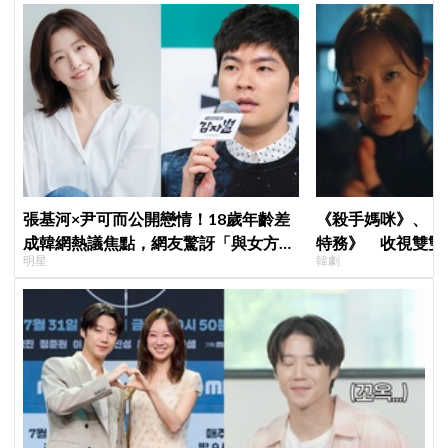
張基河×尹可而公開戀情！18歲年齡差
《殺手媽咪》、《
成韓網熱議焦點，網友驚訝「與女方媽
特務》 收視雙雙
明星
韓劇
媽僅差5歲」
高！