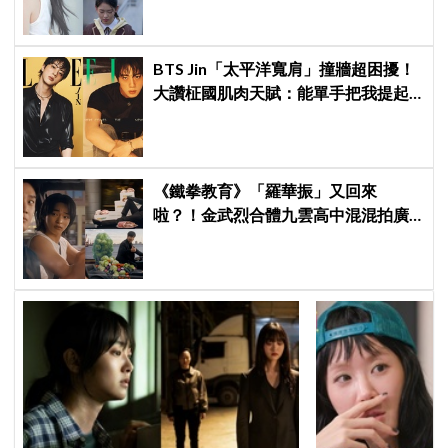
BTS Jin「太平洋寬肩」撞牆超困擾！
大讚柾國肌肉天賦：能單手把我提起
來
《鐵拳教育》「羅華振」又回來
啦？！金武烈合體九雲高中混混拍廣
告，兩人嚇壞反應笑翻劇迷：根本番
外篇！