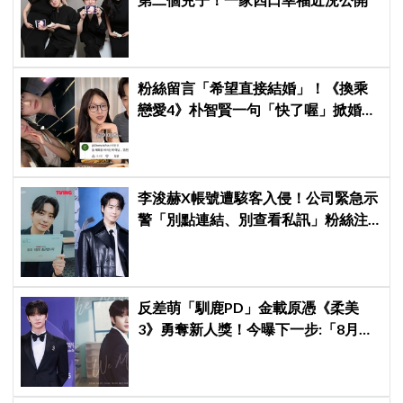
粉絲留言「希望直接結婚」！《換乘
戀愛4》朴智賢一句「快了喔」掀婚訊
猜測，鄭元奎反應成亮點
李浚赫X帳號遭駭客入侵！公司緊急示
警「別點連結、別查看私訊」粉絲注
意了
反差萌「馴鹿PD」金載原憑《柔美
3》勇奪新人獎！今曝下一步:「8月底
來台見面會」～