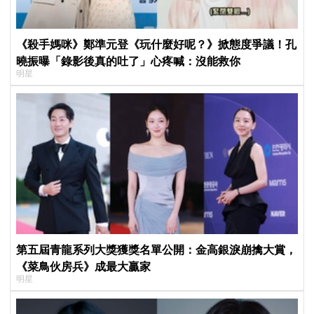
《殺手媽咪》鄭準元登《玩什麼好呢？》掀態度爭議！孔
曉振曝「錄影後真的吐了」心疼喊：沒能救你
明星
第五屆青龍系列大獎獲獎名單公開：金高銀淚崩擒大賞，
《菜鳥伙房兵》成最大贏家
明星