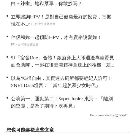
白＋辣椒」地獄菜單，你敢抄嗎？
立即諮詢HPV！是對自己健康最好的投資，把握
現在不...
PR・台灣癌症基金會
伴侶和妳一起預防HPV，才有資格說愛妳！
PR・台灣癌症基金會
SJ「宿舍Line」合體！銀赫穿上大隊週邊為圭賢見
面會助陣，一起在後臺開箱神童送上的相機「差
點閃瞎眼」
以為YG很自由，其實連去廁所都要經紀人許可！
2NE1 Dara坦言：「當年超羨慕少女時代」
公演第一、運動第二！Super Junior 東海：「離別
的空虛，是為了期待下次再見」
Recommended by
您也可能喜歡這些文章