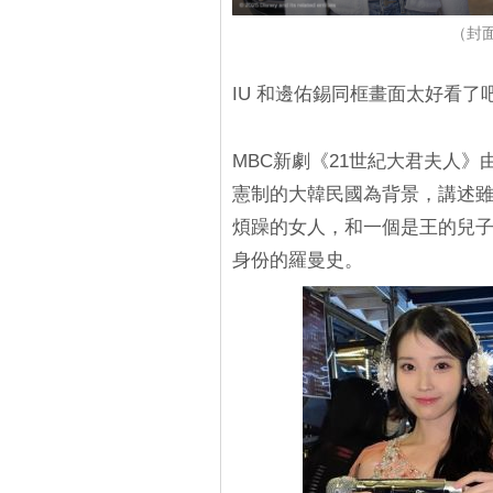
（封面
IU 和邊佑錫同框畫面太好看了
MBC新劇《21世紀大君夫人》
憲制的大韓民國為背景，講述
煩躁的女人，和一個是王的兒
身份的羅曼史。