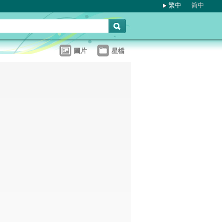
繁中
简中
圖片
星檔