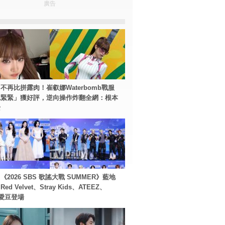
廣告
不再比拼露肉！崔叡娜Waterbomb戰服
包緊緊」獲好評，逆向操作炸翻全網：根本
士
2026 SBS 歌謠大戰 SUMMER》藍地
d Velvet、Stray Kids、ATEEZ、
等愛豆登場