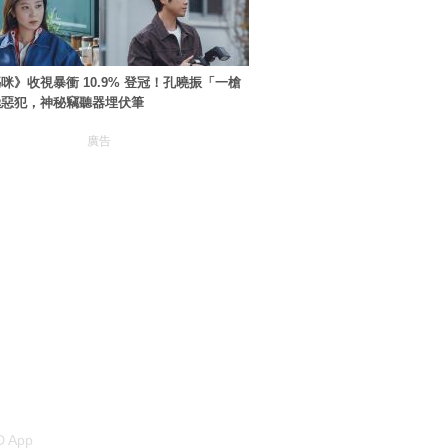
咪》收視暴衝 10.9% 登冠！孔曉振「一槍
極惡犯，神秘竊聽器埋伏筆
廣告
 App