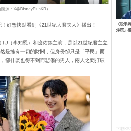
圖源：X@DisneyPlusKR）
《殺手媽
吧！好想快點看到《21世紀大君夫人》播出！
爆頭」
由 IU（李知恩）和邊佑錫主演，是以21世紀君主立
雖然是擁有一切的財閥，但身份卻只是「平民」而
子，卻什麼也得不到而悲傷的男人，兩人之間打破
下載KSD