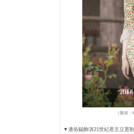
（圖源：
▼邊佑錫飾演21世紀君主立憲