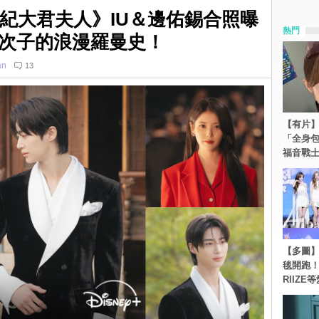
世紀大君夫人》IU＆邊佑錫合照曝
熱門
次子的浪漫羅曼史！
an
13
【有片】
「全身
福音戰
【多圖】《
毯開跑！Re
RIIZE