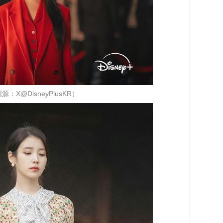
源：X@DisneyPlusKR）