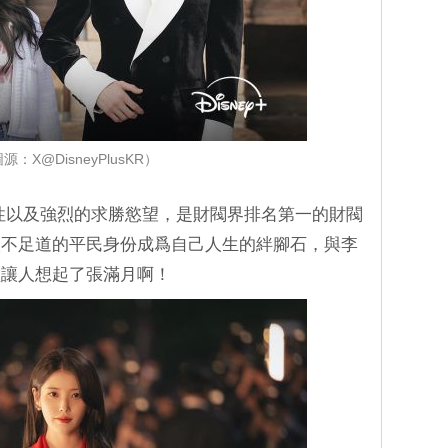
源：X@DisneyPlusKR）
知性以及強烈的求勝慾望，是財閥界排名第一的財閥
微不足道的平民身份成爲自己人生的絆腳石，與李
型讓人想起了張滿月啊！