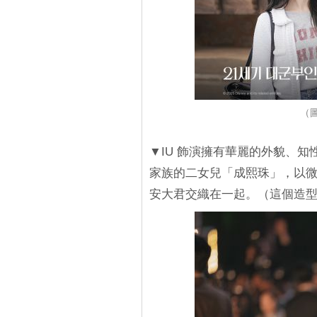
（圖
▼IU 飾演擁有華麗的外貌、
家族的二女兒「成熙珠」，以
安大君交織在一起。（這個造