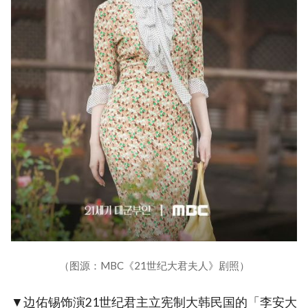
（图源：MBC《21世纪大君夫人》剧照）
▼边佑锡饰演21世纪君主立宪制大韩民国的「李安大