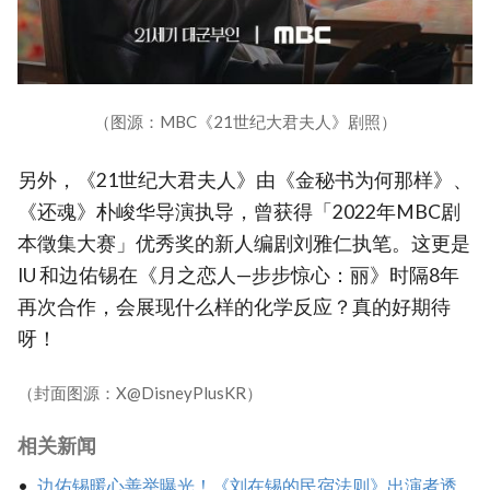
（图源：MBC《21世纪大君夫人》剧照）
另外，《21世纪大君夫人》由《金秘书为何那样》、
《还魂》朴峻华导演执导，曾获得「2022年MBC剧
本徵集大赛」优秀奖的新人编剧刘雅仁执笔。这更是
IU 和边佑锡在《月之恋人—步步惊心：丽》时隔8年
再次合作，会展现什么样的化学反应？真的好期待
呀！
（封面图源：X@DisneyPlusKR）
相关新闻
边佑锡暖心善举曝光！《刘在锡的民宿法则》出演者透