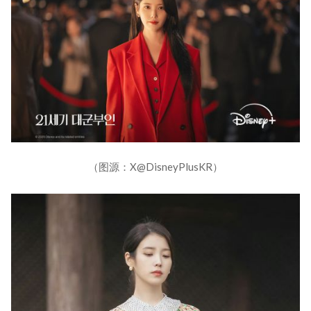
（图源：X@DisneyPlusKR）