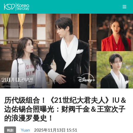
历代级组合！《21世纪大君夫人》IU＆
边佑锡合照曝光：财阀千金＆王室次子
的浪漫罗曼史！
Yuan
2025年11月13日 15:51
韩剧