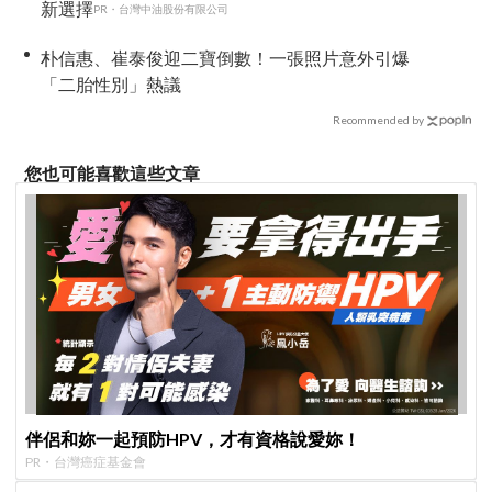
新選擇
PR・台灣中油股份有限公司
朴信惠、崔泰俊迎二寶倒數！一張照片意外引爆
「二胎性別」熱議
Recommended by
您也可能喜歡這些文章
伴侶和妳一起預防HPV，才有資格說愛妳！
PR・台灣癌症基金會