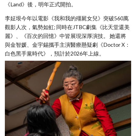
《Land》後，明年正式開拍。
李姃垠今年以電影《我和我的殭屍女兒》突破560萬
觀影人次，氣勢如虹; 同時在JTBC劇集《比天堂還美
麗》、《百次的回憶》中皆展現深厚演技。 她還將
與金智媛、金宇錫攜手主演醫療懸疑劇《Doctor X：
白色黑手黨時代》，預計於2026年上線。