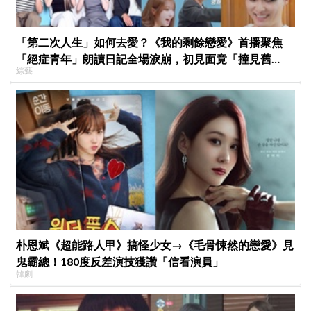
「第二次人生」如何去愛？《我的剩餘戀愛》首播聚焦
「絕症青年」朗讀日記全場淚崩，初見面竟「撞見舊
綜藝
識」！
朴恩斌《超能路人甲》搞怪少女→《毛骨悚然的戀愛》見
鬼霸總！180度反差演技獲讚「信看演員」
韓劇