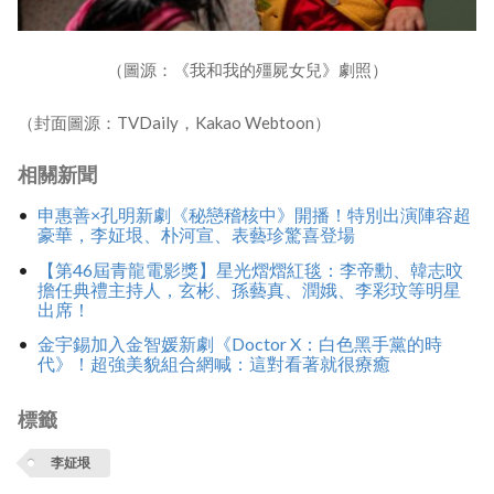
（圖源：《我和我的殭屍女兒》劇照）
（封面圖源：TVDaily，Kakao Webtoon）
相關新聞
申惠善×孔明新劇《秘戀稽核中》開播！特別出演陣容超
豪華，李姃垠、朴河宣、表藝珍驚喜登場
【第46屆青龍電影獎】星光熠熠紅毯：李帝勳、韓志旼
擔任典禮主持人，玄彬、孫藝真、潤娥、李彩玟等明星
出席！
金宇錫加入金智媛新劇《Doctor X：白色黑手黨的時
代》！超強美貌組合網喊：這對看著就很療癒
標籤
李姃垠