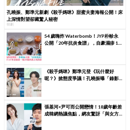
孔曉振、鄭準元新劇《殺手媽咪》甜蜜夫妻海報公開！床
上深情對望卻藏驚人秘密
韓劇
54 歲嗨炸 Waterbomb！JYP朴軫永
公開「20年抗炎食譜」，自豪濕疹 10
年沒復發、砸20億供員工吃同款有機
餐
《殺手媽咪》鄭準元登《玩什麼好
呢？》掀態度爭議！孔曉振曝「錄影
後真的吐了」心疼喊：沒能救你
張基河×尹可而公開戀情！18歲年齡差
成韓網熱議焦點，網友驚訝「與女方
媽媽僅差5歲」