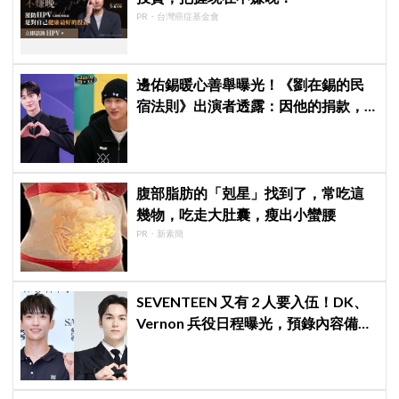
PR・台灣癌症基金會
邊佑錫暖心善舉曝光！《劉在錫的民
宿法則》出演者透露：因他的捐款，
兒童患者順利完成治療
腹部脂肪的「剋星」找到了，常吃這
幾物，吃走大肚囊，瘦出小蠻腰
PR・新素簡
SEVENTEEN 又有 2 人要入伍！DK、
Vernon 兵役日程曝光，預錄內容備齊
寵粉不間斷