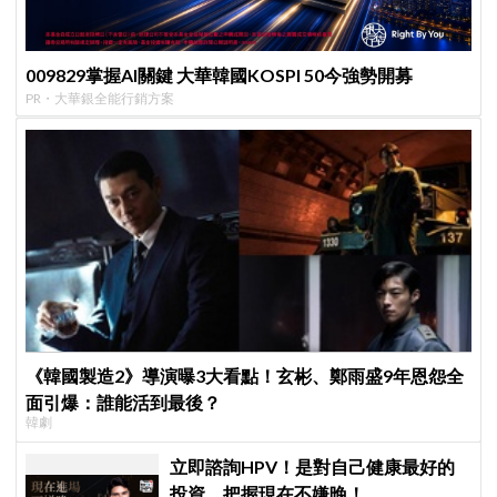
009829掌握AI關鍵 大華韓國KOSPI 50今強勢開募
PR・大華銀全能行銷方案
《韓國製造2》導演曝3大看點！玄彬、鄭雨盛9年恩怨全
面引爆：誰能活到最後？
韓劇
立即諮詢HPV！是對自己健康最好的
投資，把握現在不嫌晚！