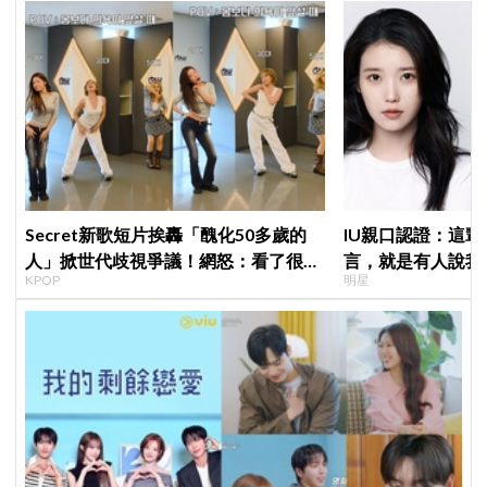
Secret新歌短片挨轟「醜化50多歲的
IU親口認證：這
人」掀世代歧視爭議！網怒：看了很不
言，就是有人說我
KPOP
明星
舒服