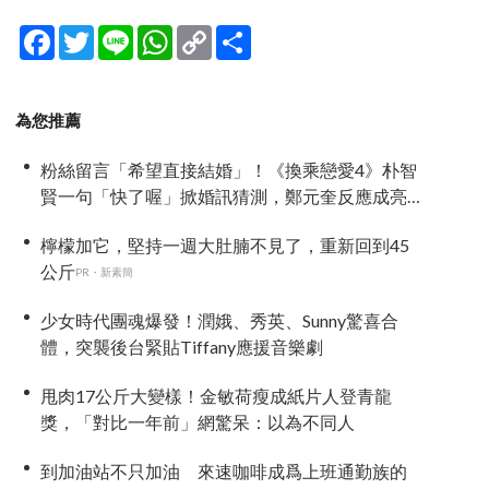
Facebook
Twitter
Line
WhatsApp
Copy
分
Link
享
為您推薦
粉絲留言「希望直接結婚」！《換乘戀愛4》朴智
賢一句「快了喔」掀婚訊猜測，鄭元奎反應成亮
點
檸檬加它，堅持一週大肚腩不見了，重新回到45
公斤
PR・新素簡
少女時代團魂爆發！潤娥、秀英、Sunny驚喜合
體，突襲後台緊貼Tiffany應援音樂劇
甩肉17公斤大變樣！金敏荷瘦成紙片人登青龍
獎，「對比一年前」網驚呆：以為不同人
到加油站不只加油 來速咖啡成爲上班通勤族的