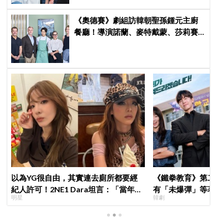
《奧德賽》劇組訪韓朝聖孫鍾元主廚
餐廳！導演諾蘭、麥特戴蒙、莎莉賽
隆合照曝光
以為YG很自由，其實連去廁所都要經
《鐵拳教育》第二
紀人許可！2NE1 Dara坦言：「當年超
有「未爆彈」等著
明星
韓劇
羨慕少女時代」
「打更大」