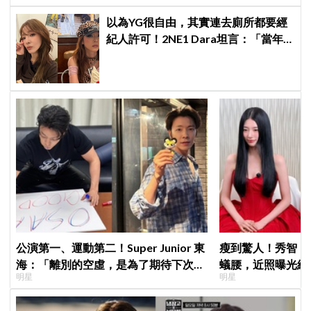
以為YG很自由，其實連去廁所都要經
紀人許可！2NE1 Dara坦言：「當年
超羨慕少女時代」
公演第一、運動第二！Super Junior 東
瘦到驚人！秀智「
海：「離別的空虛，是為了期待下次再
蟻腰，近照曝光網
明星
明星
見」