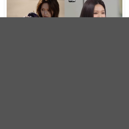
秀英首度挑戰反派角色！新片《特務搞飛機2》化身犯罪
集團首腦
電影