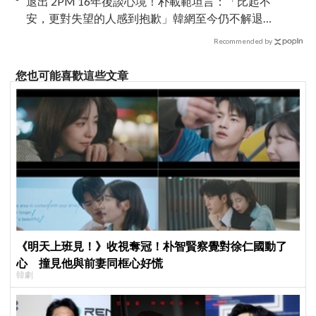
退出 2PM 16年後談心境！朴載範坦言：「比起不
安，更對失望的人感到抱歉」韓網至今仍不解退
團原因
Recommended by
您也可能喜歡這些文章
《明天上班見！》收視奪冠！朴智賢察覺對徐仁國動了
心 撞見他與前妻同框心好慌
韓劇