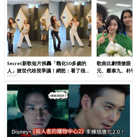
Secret新歌短片挨轟「醜化50多歲的
歌曲比劇情搶眼！
人」掀世代歧視爭議！網怒：看了很不
元、嚴泰九、朴智
KPOP
電影
舒服
曲《Love Is》超