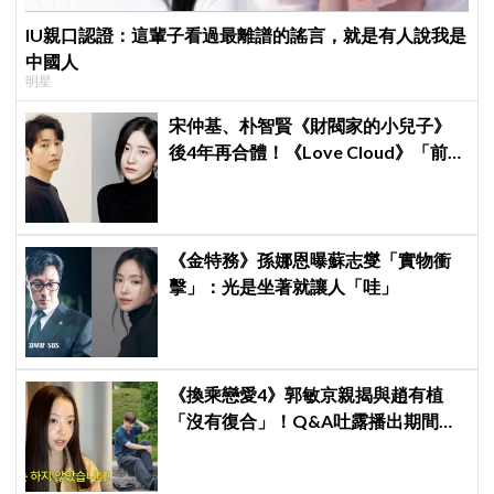
IU親口認證：這輩子看過最離譜的謠言，就是有人說我是
中國人
明星
宋仲基、朴智賢《財閥家的小兒子》
後4年再合體！《Love Cloud》「前任
見面就變天」設定超鬧
《金特務》孫娜恩曝蘇志燮「實物衝
擊」：光是坐著就讓人「哇」
《換乘戀愛4》郭敏京親揭與趙有植
「沒有復合」！Q&A吐露播出期間壓
力爆表，曾因惡評失眠