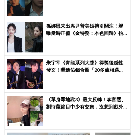
創新高！
孫娜恩未出席尹普美婚禮引關注！親
曝當時正值《金特務：本色回歸》拍
攝尾聲，暖喊Apink情誼始終不變
朱宇宰《青龍系列大獎》得獎後感性
發文！曬邊佑錫合照「20多歲相遇，
如今一起站上頒獎舞台」
《單身即地獄3》最大反轉！李官熙、
劉恃蘟節目中少有交集，沒想到戲外
低調交往成真，甜蜜約會照曝光