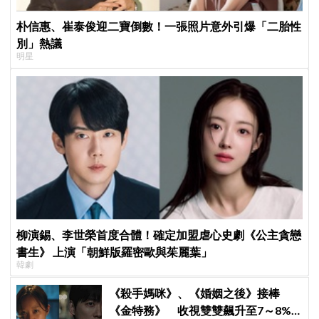
朴信惠、崔泰俊迎二寶倒數！一張照片意外引爆「二胎性
別」熱議
明星
柳演錫、李世榮首度合體！確定加盟虐心史劇《公主貪戀
書生》 上演「朝鮮版羅密歐與茱麗葉」
韓劇
《殺手媽咪》、《婚姻之後》接棒
《金特務》 收視雙雙飆升至7～8%