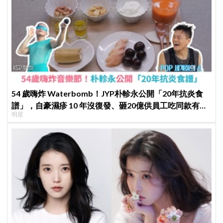
54 歲嗨炸 Waterbomb！JYP朴軫永公開「20年抗炎食
譜」，自豪濕疹 10 年沒復發、砸20億供員工吃同款有機
明星
餐