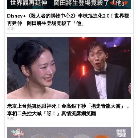
Disney+《殺人者的購物中心2》李棟旭進化2.0！世界觀
再延伸 岡田將生登場竟殺了「他」
韓劇
老友上台熱舞她眼神死！金高銀下秒「抱走青龍大賞」，
李相二失控大喊「呀！」真情流露網笑翻
明星