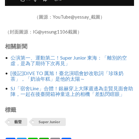
（圖源：YouTube@yessay_截圖）
（封面圖源：IG@yesung1106截圖）
相關新聞
公演第一、運動第二！Super Junior 東海：「離別的空
虛，是為了期待下次再見」
[後記]DIVE TO 厲旭！臺北演唱會妙改歌詞「珍珠奶
茶」，「奶油年糕」是他的太陽～
SJ「宿舍Line」合體！銀赫穿上大隊週邊為圭賢見面會助
陣，一起在後臺開箱神童送上的相機「差點閃瞎眼」
標籤
藝聲
Super Junior