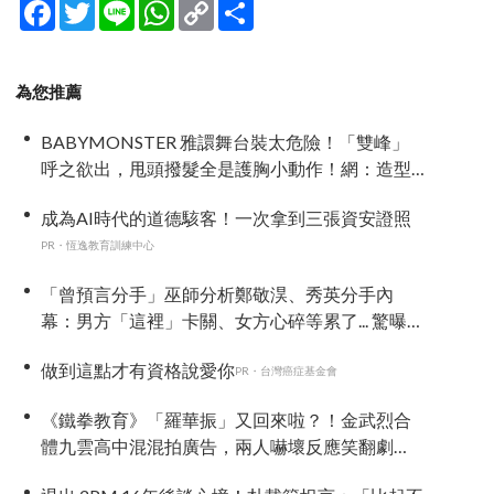
Facebook
Twitter
Line
WhatsApp
Copy
分
Link
享
為您推薦
BABYMONSTER 雅譞舞台裝太危險！「雙峰」
呼之欲出，甩頭撥髮全是護胸小動作！網：造型
師出來謝罪
成為AI時代的道德駭客！一次拿到三張資安證照
PR・恆逸教育訓練中心
「曾預言分手」巫師分析鄭敬淏、秀英分手內
幕：男方「這裡」卡關、女方心碎等累了... 驚曝未
來仍有復合可能？
做到這點才有資格說愛你
PR・台灣癌症基金會
《鐵拳教育》「羅華振」又回來啦？！金武烈合
體九雲高中混混拍廣告，兩人嚇壞反應笑翻劇
迷：根本番外篇！