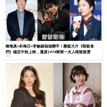
柳海真×朴海日×李敏鎬強強聯手！懸疑大片《暗殺者
們》確定中秋上映，還原1974韓第一夫人暗殺疑雲
電影