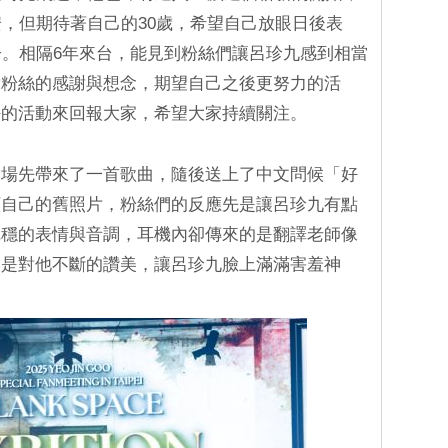
安，但期待著自己的30歲，希望自己放眼日後表
子。相隔6年來台，能見到粉絲們讓呂珍九感到相當
對粉絲的感謝與想念，期望自己之後更努力的活
好的活動來回報大家，希望大家持續關注。
開場先帶來了一首歌曲，隨後送上了中文問候「好
顧自己的舊照片，粉絲們的反應先是讓呂珍九有點
沉穩的表情與音調，耳機內卻傳來的是翻譯老師像
竟是對他不斷的讚美，讓呂珍九臉上滿滿害羞神