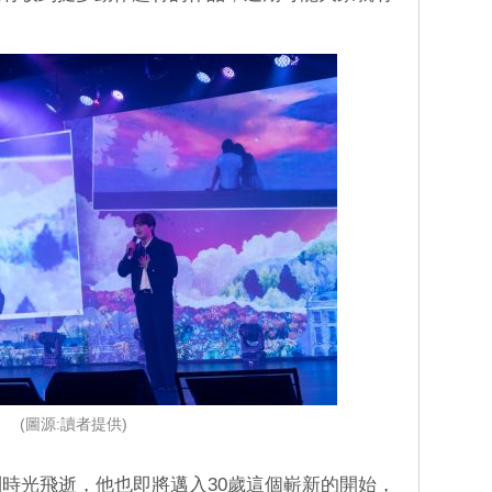
(圖源:讀者提供)
到時光飛逝，他也即將邁入30歲這個嶄新的開始，