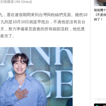
(封面圖源:UNI Global)
短短幾十
珍九，選在連假期間來到台灣與粉絲們見面。雖然10
《不是
待了！
九則是10月10日就提早抵台，不過他並沒有在台
兩天，努力準備著見面會的所有細節流程，他也透
奔夜市了。
下載KSD