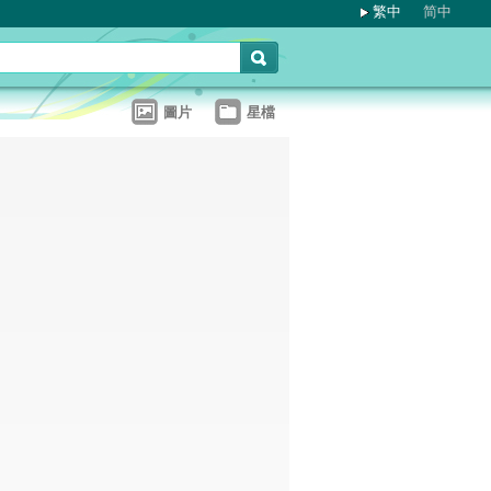
繁中
简中
圖片
星檔