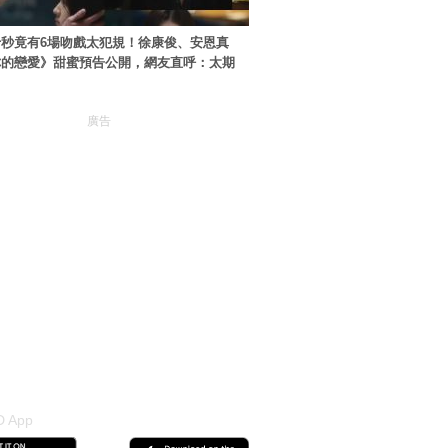
秒竟有6場吻戲太犯規！徐康俊、安恩真
你的戀愛》甜蜜預告公開，網友直呼：太期
廣告
 App