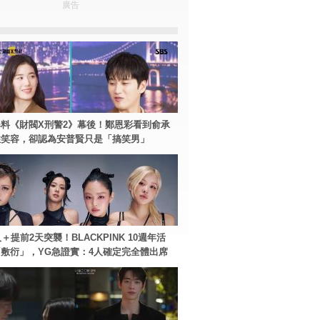
廣告
料《財閥X刑警2》幕後！鄭恩彩看到俞承
住笑容，卻認為安普賢只是「搞笑男」
＋提前2天突襲！BLACKPINK 10週年活
敷衍」，YG急證實：4人確定完全體出席