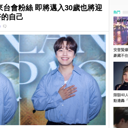
來台會粉絲 即將邁入30歲也將迎
熱門
好的自己
n
安普賢爆
豪藏不
限額40人
動遭轟「