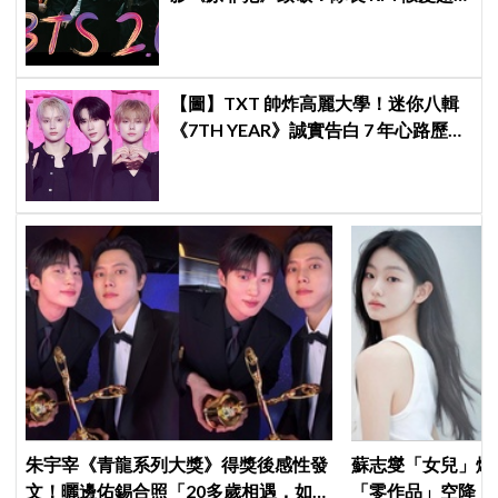
吸睛
【圖】TXT 帥炸高麗大學！迷你八輯
《7TH YEAR》誠實告白 7 年心路歷
程，Showcase全員黑系禁慾風
朱宇宰《青龍系列大獎》得獎後感性發
蘇志燮「女兒」爆
文！曬邊佑錫合照「20多歲相遇，如今
「零作品」空降《