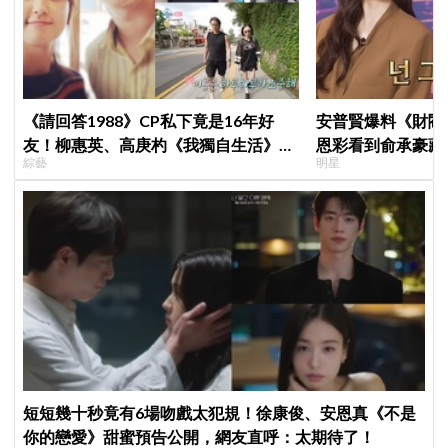
《請回答1988》CP私下竟是16年好
安普賢爆料《財閥
友！柳惠英、高庚杓《我獨自生活》預
恩彩看到俞承豪藏
綜藝
明星
告公開，暖心互動掀回憶殺
普賢只是「搞笑男
短短幾十秒竟有6場吻戲太犯規！徐康俊、安恩真《不是
你的戀愛》甜蜜預告公開，網友直呼：太期待了！