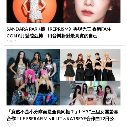
SANDARA PARK攜《REPRISM》再現光芒 香港FAN-
CON 8月登陸亞博 用音樂折射最真實的自己
KPOP
「竟然不是小分隊而是全員同框？」HYBE三組女團驚喜
合作！LE SSERAFIM × ILLIT × KATSEYE合作曲12日公開
KPOP
＋打歌確定！