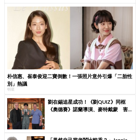
朴信惠、崔泰俊迎二寶倒數！一張照片意外引爆「二胎性
別」熱議
明星
劉在錫追星成功！《劉QUIZ》同框
《奧德賽》諾蘭導演、麥特戴蒙 害
羞比YA幸福笑容藏不住
「果然自己當老闆比較香？」Jennie