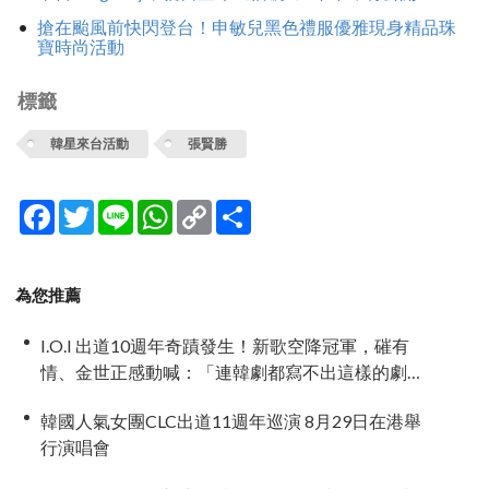
搶在颱風前快閃登台！申敏兒黑色禮服優雅現身精品珠
寶時尚活動
標籤
韓星來台活動
張賢勝
Facebook
Twitter
Line
WhatsApp
Copy
分
Link
享
為您推薦
I.O.I 出道10週年奇蹟發生！新歌空降冠軍，磪有
情、金世正感動喊：「連韓劇都寫不出這樣的劇
情」
韓國人氣女團CLC出道11週年巡演 8月29日在港舉
行演唱會