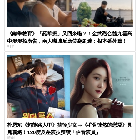
《鐵拳教育》「羅華振」又回來啦？！金武烈合體九雲高
中混混拍廣告，兩人嚇壞反應笑翻劇迷：根本番外篇！
明星
朴恩斌《超能路人甲》搞怪少女→《毛骨悚然的戀愛》見
鬼霸總！180度反差演技獲讚「信看演員」
韓劇