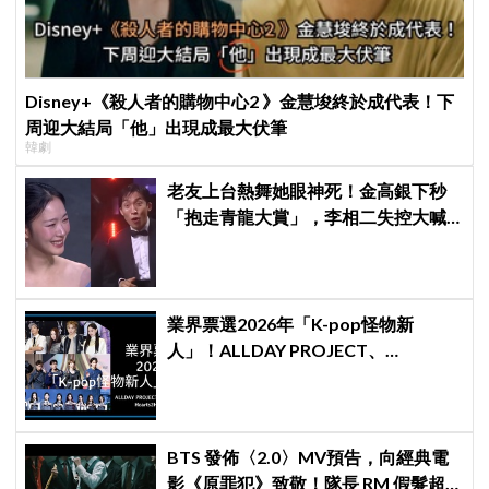
Disney+《殺人者的購物中心2 》金慧埈終於成代表！下
周迎大結局「他」出現成最大伏筆
韓劇
老友上台熱舞她眼神死！金高銀下秒
「抱走青龍大賞」，李相二失控大喊
「呀！」真情流露網笑翻
業界票選2026年「K-pop怪物新
人」！ALLDAY PROJECT、
CORTIS、Hearts2Hearts稱霸名單
BTS 發佈〈2.0〉MV預告，向經典電
影《原罪犯》致敬！隊長 RM 假髮超