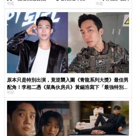
明星
明星
一起站上頒獎舞台」
片被挖出網驚呆：
原本只是特別出演，竟逆襲入圍《青龍系列大獎》最佳男
配角！李相二憑《菜鳥伙房兵》黃錫浩寫下「最強特別出
明星
演」傳奇