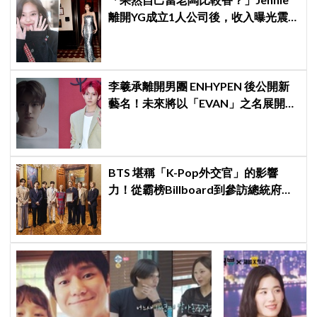
離開YG成立1人公司後，收入曝光震
驚韓網！！
李羲承離開男團 ENHYPEN 後公開新
藝名！未來將以「EVAN」之名展開
solo 活動
BTS 堪稱「K-Pop外交官」的影響
力！從霸榜Billboard到參訪總統府，
5萬人擠爆廣場迎接