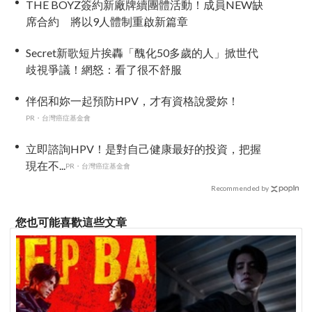
THE BOYZ簽約新廠牌續團體活動！成員NEW缺
席合約 將以9人體制重啟新篇章
Secret新歌短片挨轟「醜化50多歲的人」掀世代
歧視爭議！網怒：看了很不舒服
伴侶和妳一起預防HPV，才有資格說愛妳！
PR・台灣癌症基金會
立即諮詢HPV！是對自己健康最好的投資，把握
現在不...
PR・台灣癌症基金會
Recommended by
您也可能喜歡這些文章