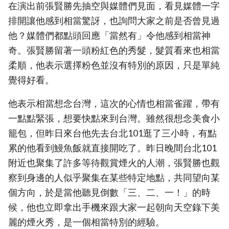
在演出前張賢勝先抽空與媒體們見面，看見媒體一字
排開讓他感到相當驚訝，也詢問大家之前是否曾見過
他？媒體們都點頭回應「當然有」令他感到相當神
奇。張賢勝留著一頭粉紅色的秀髮，髮質看來也相當
柔順，他表示選擇粉色並沒有特別的原因，只是單純
覺得好看。
他表示相當想念台灣，這次的心情也相當雀躍，帶有
一點點緊張，想要快點來到台灣。雖然很想念美食小
籠包，但昨日來台他先去台北101逛了三小時，有點
累的他看到鰻魚飯就直接開吃了。昨日晚間台北101
附近也聚集了許多等待觀賞煙火的人潮，張賢勝也觀
察到身邊的人似乎聚集在某些特定地點，共同望向某
個方向，於是當他聽見倒數「三、二、一！」的時
候，他也立即拿出手機來跟大家一起朝向天空錄下美
麗的煙火秀，是一個相當特別的經驗。