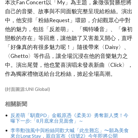
本次Fan Concert以「My」為主題，象徵張賢勝想將
自己的音樂、故事與不同面貌完整呈現給粉絲。演出
中，他安排「粉絲Request」環節，介紹觀眾心中對
他的魅力，包括「反差萌」、「獨特嗓音」、「像初
戀般的存在」等回應，讓他聽了又害羞又開心，直呼
「好像真的有很多魅力呢！」隨後帶來〈Daisy〉、
〈Ghetto〉等作品，讓全場沉浸在他的音樂魅力之
中。演出尾聲，他也驚喜演唱未發表新曲〈Click〉，
作為獨家禮物送給台北粉絲，掀起全場高潮。
(封面圖源:UNI Global)
相關新聞
反差萌「馴鹿PD」金載原憑《柔美3》勇奪新人獎！今
曝下一步:「8月底來台見面會」～
李帝勳強風中與粉絲同歡大喊「此生難忘」〜願為美食
來台Long Stay，親自宣布《信號2》今年即將公開