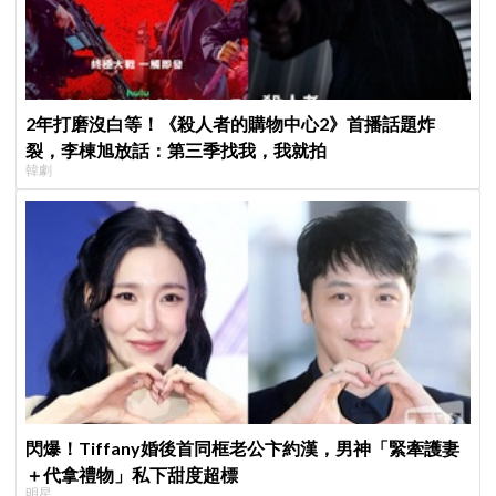
2年打磨沒白等！《殺人者的購物中心2》首播話題炸
裂，李棟旭放話：第三季找我，我就拍
韓劇
閃爆！Tiffany婚後首同框老公卞約漢，男神「緊牽護妻
＋代拿禮物」私下甜度超標
明星