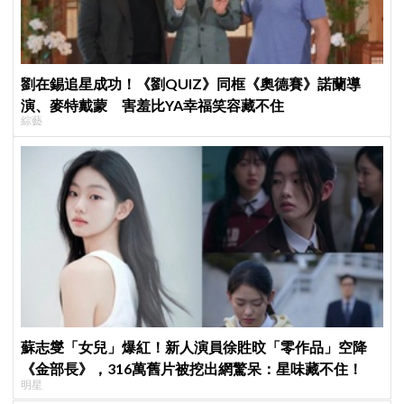
劉在錫追星成功！《劉QUIZ》同框《奧德賽》諾蘭導
演、麥特戴蒙 害羞比YA幸福笑容藏不住
綜藝
蘇志燮「女兒」爆紅！新人演員徐貹旼「零作品」空降
《金部長》，316萬舊片被挖出網驚呆：星味藏不住！
明星