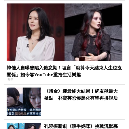
韓佳人自曝曾陷入倦怠期！坦言「就算今天結束人生也沒
關係」如今靠YouTube重拾生活樂趣
明星
《賭金》迎最終大結局！網友揪最大
疑點 朴寶英恐怖黑化有望再拚視后
孔曉振新劇《殺手媽咪》挑戰沉默寡