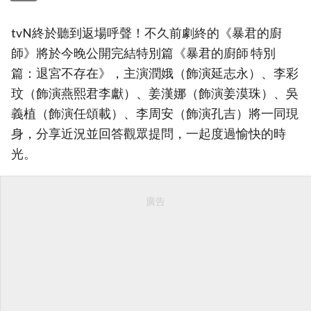
tvN終於聽到返場呼聲！不久前劇終的《暴君的廚
師》將於今晚公開完結特別篇《暴君的廚師 特別
篇：退宮不存在》，主演潤娥（飾演延志永）、李彩
玟（飾演燕熙君李獻）、姜漢娜（飾演姜漠珠）、吳
義植（飾演任頌載）、李周安（飾演孔吉）將一同現
身，分享近況並回答觀眾提問，一起度過愉快的時
光。
廣告