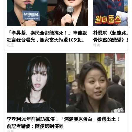
「李昇基、泰民全都能搞死！」車佳媛
朴恩斌《超能路人
狂言錄音曝光，搬家當天拒退105億保
骨悚然的戀愛》見
明星
韓劇
證金、糾紛再升級
演技獲讚「信看演
李孝利30年前街訪瘋傳，「滿滿膠原蛋白」嫩樣出土！
前記者嚇傻：隨便選到傳奇
明星