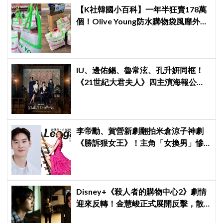
【K社韓國小百科】一年半狂賣178萬
個！Olive Young防水購物袋風靡外國
遊客，機場「人手一個」成新奇景
IU、邊佑錫、魯常泫、孔升妍同框！
《21世紀大君夫人》四主演海報公
開，王室羅曼史引期待
李帝勳、賀營新劇翻拍米倉涼子神劇
《勝訴狠女王》！主角「女換男」慘
遭韓網炎上：何必買版權？
Disney+《殺人者的購物中心2》劇情
迎來反轉！金慧峻正式展開反擊，散
發「叔叔李棟旭」般強大氣場