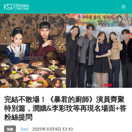
完結不散場！《暴君的廚師》演員齊聚
特別篇，潤娥&李彩玟等再現名場面+答
粉絲提問
Sani
2025年10月4日 13:10
韓劇