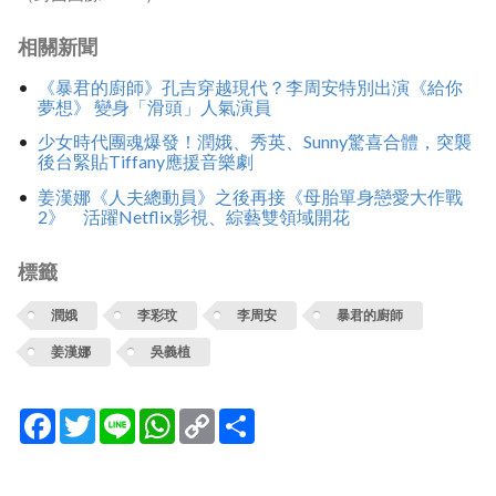
相關新聞
《暴君的廚師》孔吉穿越現代？李周安特別出演《給你
夢想》 變身「滑頭」人氣演員
少女時代團魂爆發！潤娥、秀英、Sunny驚喜合體，突襲
後台緊貼Tiffany應援音樂劇
姜漢娜《人夫總動員》之後再接《母胎單身戀愛大作戰
2》 活躍Netflix影視、綜藝雙領域開花
標籤
潤娥
李彩玟
李周安
暴君的廚師
姜漢娜
吳義植
Facebook
Twitter
Line
WhatsApp
Copy
分
Link
享