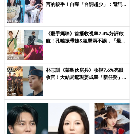
言的殺手！自曝「台詞超少」：背詞
壓力小很多XD
《殺手媽咪》首播收視率7.4%好評啟
航！孔曉振帶娃&狙擊兩不誤，「最狂
雙重生活」與老公明追暗躲
朴志訓《菜鳥伙房兵》收視7.6%亮眼
收官！大結局驚現姜成宰「新任務」
彩蛋，劇迷瘋狂敲碗第二季