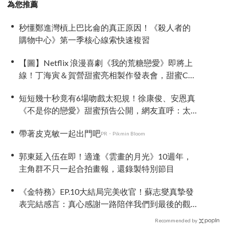
為您推薦
秒懂鄭進灣槓上巴比侖的真正原因！《殺人者的
購物中心》第一季核心線索快速複習
【圖】Netflix 浪漫喜劇《我的荒糖戀愛》即將上
線！丁海寅＆賀營甜蜜亮相製作發表會，甜蜜CP
化學反應引期待
短短幾十秒竟有6場吻戲太犯規！徐康俊、安恩真
《不是你的戀愛》甜蜜預告公開，網友直呼：太
期待了！
帶著皮克敏一起出門吧
PR・Pikmin Bloom
郭東延入伍在即！適逢《雲畫的月光》10週年，
主角群不只一起合拍畫報，還錄製特別節目
《金特務》EP.10大結局完美收官！蘇志燮真摯發
表完結感言：真心感謝一路陪伴我們到最後的觀
眾
Recommended by