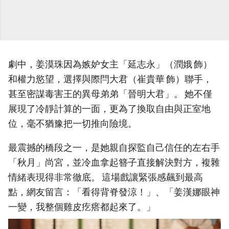
劇中，姜漠珠因為嫉妒女主「延志永」（潤娥 飾）
和權力慾望，選擇與際閂大君（崔貴華 飾）聯手，
甚至密謀毒害王的異母弟弟「晉明大君」。 她不僅
展現了冷靜計算的一面，更為了換取自由與正室地
位，毫不猶豫把一切推向險境。
最震撼的橋段之一，是她親自探監自己信任的左右手
「秋月」尚宮，並冷血拿起簪子直接解決對方，複雜
情緒表現得非常徹底。 這場戲讓緊張感飆到最高
點，網友留言：「看得背脊發涼！」、「姜漢娜眼神
一變，我整個雞皮疙瘩都起來了。」