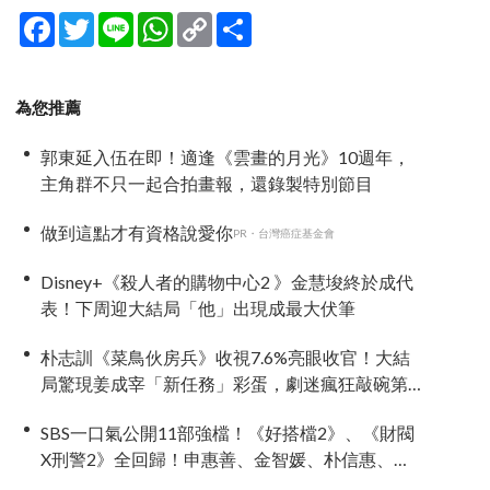
Facebook
Twitter
Line
WhatsApp
Copy
分
Link
享
為您推薦
郭東延入伍在即！適逢《雲畫的月光》10週年，
主角群不只一起合拍畫報，還錄製特別節目
做到這點才有資格說愛你
PR・台灣癌症基金會
Disney+《殺人者的購物中心2 》金慧埈終於成代
表！下周迎大結局「他」出現成最大伏筆
朴志訓《菜鳥伙房兵》收視7.6%亮眼收官！大結
局驚現姜成宰「新任務」彩蛋，劇迷瘋狂敲碗第
二季
SBS一口氣公開11部強檔！《好搭檔2》、《財閥
X刑警2》全回歸！申惠善、金智媛、朴信惠、金
南佶、李帝勳...陣容太狂了