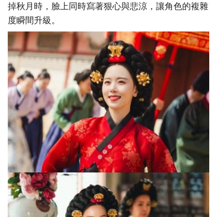
掉秋月時，臉上同時寫著狠心與悲涼，讓角色的複雜
度瞬間升級。