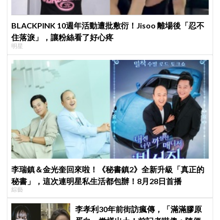
BLACKPINK 10週年活動遭批敷衍！Jisoo 離場後「忍不
住落淚」，讓粉絲看了好心疼
明星
李瑞鎮＆金光奎回來啦！《秘書鎮2》全新升級「真正的
秘書」，這次連明星私生活都包辦！8月28日首播
綜藝
李孝利30年前街訪瘋傳，「滿滿膠原