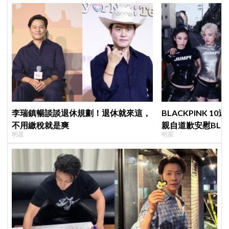
李瑞鎮暢談談退休規劃！退休就來這，
BLACKPINK 10
不用繳稅就是爽
親自道歉安慰BLI
明星
明星
直呼：「看了心裡