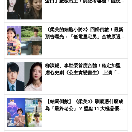
蛋白」嫩樣出土！前記者嚇傻：隨便
選到傳奇
《柔美的細胞小將3》回歸倒數！最新
預告曝光：「低電量宅男」金載原遇
到金高銀電量回升，姐弟戀火花讓人
期待爆棚
柳演錫、李世榮首度合體！確定加盟
虐心史劇《公主貪戀書生》 上演「朝
鮮版羅密歐與茱麗葉」
【結局倒數】《柔美3》馴鹿憑什麼成
為「最終老公」？ 盤點 11 大極品優
點：情緒穩定、色色細胞歷代最強！