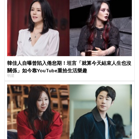
韓佳人自曝曾陷入倦怠期！坦言「就算今天結束人生也沒
關係」如今靠YouTube重拾生活樂趣
明星