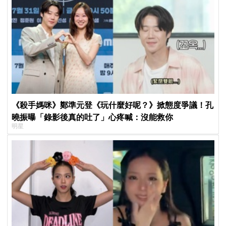
《殺手媽咪》鄭準元登《玩什麼好呢？》掀態度爭議！孔
曉振曝「錄影後真的吐了」心疼喊：沒能救你
明星