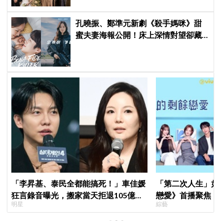
孔曉振、鄭準元新劇《殺手媽咪》甜
蜜夫妻海報公開！床上深情對望卻藏
驚人秘密
「李昇基、泰民全都能搞死！」車佳媛
「第二次人生」如
狂言錄音曝光，搬家當天拒退105億保
戀愛》首播聚焦「
明星
綜藝
證金、糾紛再升級
全場淚崩，初見面