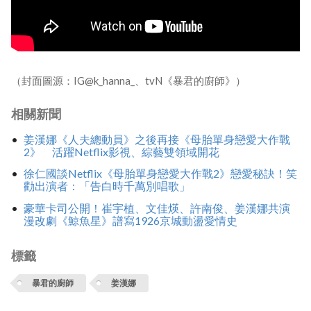
（封面圖源：IG@k_hanna_、tvN《暴君的廚師》）
相關新聞
姜漢娜《人夫總動員》之後再接《母胎單身戀愛大作戰
2》 活躍Netflix影視、綜藝雙領域開花
徐仁國談Netflix《母胎單身戀愛大作戰2》戀愛秘訣！笑
勸出演者：「告白時千萬別唱歌」
豪華卡司公開！崔宇植、文佳煐、許南俊、姜漢娜共演
漫改劇《鯨魚星》譜寫1926京城動盪愛情史
標籤
暴君的廚師
姜漢娜