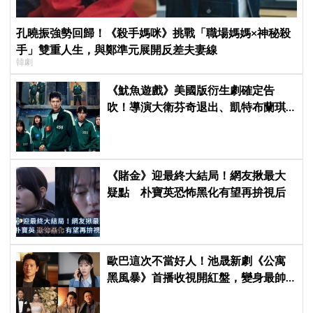
孔曉振強勢回歸！《殺手媽咪》挑戰「職場媽媽×神秘殺
手」雙重人生，與鄭準元展開反差夫妻線
韓劇
《魷魚遊戲》美國版衍生劇確定告
吹！導演大衛芬奇退出、凱特布蘭琪
出演傳聞也破局
《賭金》迎最終大結局！網友揪最大
疑點 朴寶英恐怖黑化有望再拚視后
歐巴這次不當好人！池晟新劇《公寓
黑風暴》首播收視開紅盤，變身最帥
討債總裁、豪砸700萬娶「假新娘」當
眾激吻！