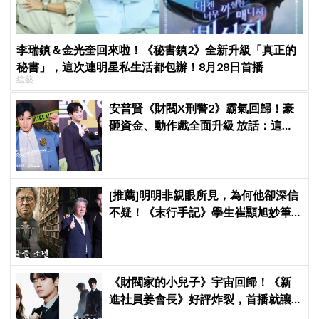
李瑞鎮＆金光奎回來啦！《秘書鎮2》全新升級「真正的
秘書」，這次連明星私生活都包辦！8月28日首播
綜藝
安普賢《財閥X刑警2》霸氣回歸！豪
砸資金、動作戲全面升級 放話：這次
要超越第一季
[推薦]明明非親眼所見，為何他卻深信
不疑！《末行手記》學生崔顯旭妙筆
生花讓老師崔岷植一步步深陷
《財閥家的小兒子》宇宙回歸！《新
進社員姜會長》好評炸裂，首播就讓
觀眾多巴胺爆表