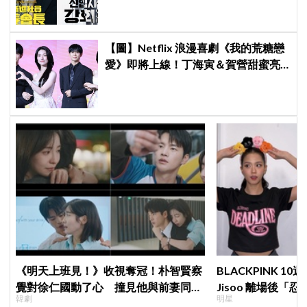
【圖】Netflix 浪漫喜劇《我的荒糖戀
愛》即將上線！丁海寅＆賀營甜蜜亮
相製作發表會，甜蜜CP化學反應引期
待
《明天上班見！》收視奪冠！朴智賢察
BLACKPINK 
覺對徐仁國動了心 撞見他與前妻同框
Jisoo 離場後
韓劇
明星
心好慌
看了好心疼