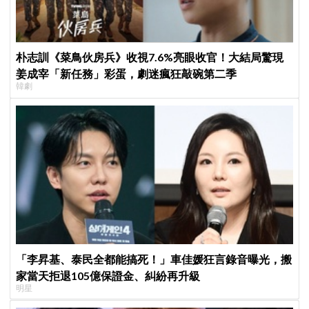
朴志訓《菜鳥伙房兵》收視7.6%亮眼收官！大結局驚現
姜成宰「新任務」彩蛋，劇迷瘋狂敲碗第二季
韓劇
「李昇基、泰民全都能搞死！」車佳媛狂言錄音曝光，搬
家當天拒退105億保證金、糾紛再升級
明星