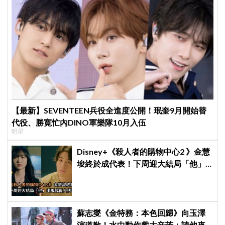
【最新】SEVENTEEN兵役全進度公開！珉奎9月開始替
代役、勝寛忙內DINO軍樂隊10月入伍
明星
Disney+《殺人者的購物中心2 》金慧
埈終於成代表！下周迎大結局「他」
出現成最大伏筆
蘇志燮《金特務：本色回歸》向玉澤
演道歉！水中動作戲太辛苦：請他來