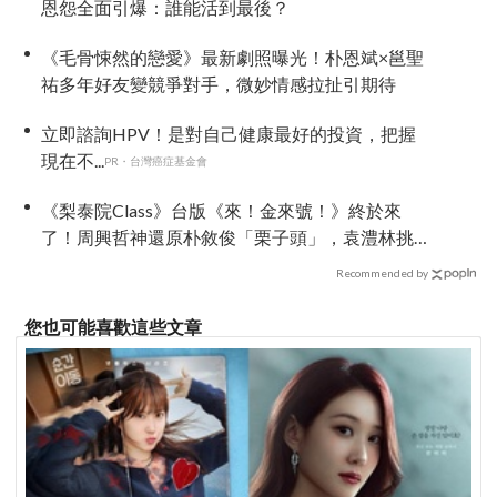
恩怨全面引爆：誰能活到最後？
《毛骨悚然的戀愛》最新劇照曝光！朴恩斌×邕聖
祐多年好友變競爭對手，微妙情感拉扯引期待
立即諮詢HPV！是對自己健康最好的投資，把握
現在不...
PR・台灣癌症基金會
《梨泰院Class》台版《來！金來號！》終於來
了！周興哲神還原朴敘俊「栗子頭」，袁澧林挑
戰金多美經典角色
Recommended by
您也可能喜歡這些文章