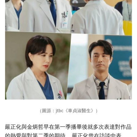
（圖源：jtbc《車貞淑醫生》）
嚴正化與金炳哲早在第一季播畢後就多次表達對作品
的熱愛與對第二季的期待。 嚴正化曾在訪談中表