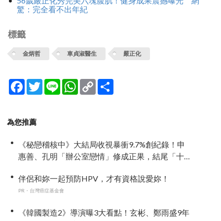
56歲嚴正化秀完美六塊腹肌！健身成果震撼曝光 網
驚：完全看不出年紀
標籤
金炳哲
車貞淑醫生
嚴正化
Facebook
Twitter
Line
WhatsApp
Copy
分
Link
享
為您推薦
《秘戀稽核中》大結局收視暴衝9.7%創紀錄！申
惠善、孔明「辦公室戀情」修成正果，結尾「十
指緊扣」甜到蛀牙
伴侶和妳一起預防HPV，才有資格說愛妳！
PR・台灣癌症基金會
《韓國製造2》導演曝3大看點！玄彬、鄭雨盛9年