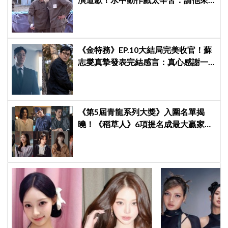
演了太辛苦的客串
《金特務》EP.10大結局完美收官！蘇
志燮真摯發表完結感言：真心感謝一
路陪伴我們到最後的觀眾
《第5屆青龍系列大獎》入圍名單揭
曉！《稻草人》6項提名成最大贏家，
金宣虎、玄彬爭視帝，高胤禎、金高
銀角逐視后！