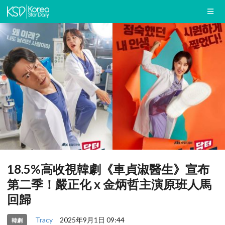
18.5%高收視韓劇《車貞淑醫生》宣布
第二季！嚴正化 x 金炳哲主演原班人馬
回歸
Tracy
2025年9月1日 09:44
韓劇