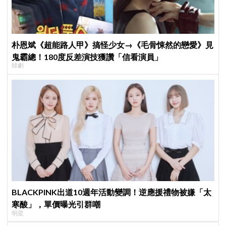
朴恩斌《超能路人甲》搞怪少女→《毛骨悚然的戀愛》見
鬼霸總！180度反差演技獲讚「信看演員」
韓劇
BLACKPINK出道10週年活動變調！逆應援禮物被嫌「太
寒酸」，單價曝光引群嘲
明星