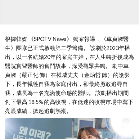
根據韓媒 《SPOTV News》 獨家報導，《車貞淑醫
生》團隊已正式啟動第二季籌備。 該劇於2023年播
出，以一名結婚20年的家庭主婦，在人生轉折後成為
醫院實習醫師的奮鬥故事，深受觀眾共鳴。 劇中車
貞淑（嚴正化 飾）在權威丈夫（金炳哲 飾）的陰影
下，長年犧牲自我為家庭付出，卻最終勇敢追尋自
我，成長為一名充滿使命感的醫師。 該劇播出期間
創下最高 18.5% 的高收視，在低迷的收視市場中寫下
亮眼成績，掀起追劇熱潮。