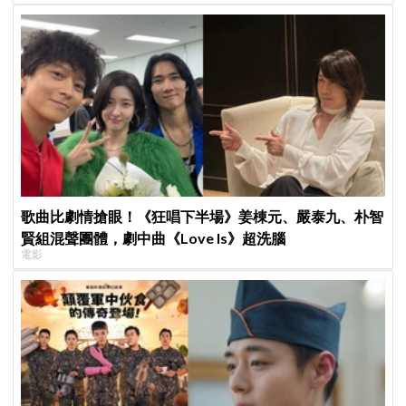
歌曲比劇情搶眼！《狂唱下半場》姜棟元、嚴泰九、朴智
賢組混聲團體，劇中曲《Love Is》超洗腦
電影