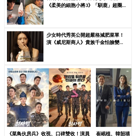
《柔美的細胞小將3》「馴鹿」超圈
粉，網友直呼：像從漫畫走出來
少女時代秀英公開超嚴格減肥菜單！
演《威尼斯商人》貴族千金怕臉變
圓：天天只吃蛋和鍋巴
《菜鳥伙房兵》收視、口碑雙收！演員
崔岷植、韓韶禧《