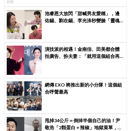
綜藝
識」！
池睿恩大放閃「甜喊男友愛稱」，邊
佑錫、劉在錫、李光洙秒變臉「靈魂
出竅」！網笑瘋：被戀愛酸臭味熏暈
演技派的相遇！金南佶、田美都合體
拍廣告、扮夫妻：「就用這個組合再
拍一部戲劇吧」
網傳 EXO 將推出新的小分隊！這個組
合呼聲最高
甩掉34公斤＝倒掉半個自己的油！尹
敬浩「2顆蛋白＋辣椒」地獄菜單，你