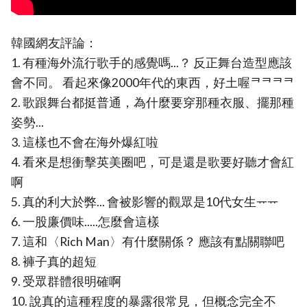
韓國網友評論：
1. 有種海外流行歌手的感覺嗎...？ 反正舞台造型應該
會不同。 看起來像2000年代的東西，好土喔ᄏᄏᄏᄏ
2. 歌跟舞台都挺普通，為什麼要穿那種衣服、擺那種
姿勢...
3. 這樣也不會在海外爆紅啦
4. 看來是想衝擊英美圈吧，可是還是歌要好聽才會紅
啊
5. 真的利大於弊... 會被影響的觀眾是10代女生ᅲᅲ
6. 一股廉價味.....怎麼會這樣
7. 這和〈Rich Man〉有什麼關係？ 應該有點關聯吧
8. 褲子真的超短
9. 受眾群體很明確啊
10. 說真的這種程度的暴露很常見，但概念完全不