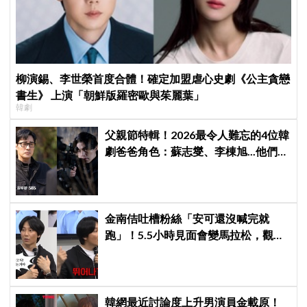
柳演錫、李世榮首度合體！確定加盟虐心史劇《公主貪戀
書生》 上演「朝鮮版羅密歐與茱麗葉」
韓劇
父親節特輯！2026最令人難忘的4位韓
劇爸爸角色：蘇志燮、李棟旭...他們連
命都可以不要
金南佶吐槽粉絲「安可還沒喊完就
跑」！5.5小時見面會變馬拉松，觀眾
崩潰：以為完場竟還有「第三部」？
韓網最近討論度上升男演員金載原！