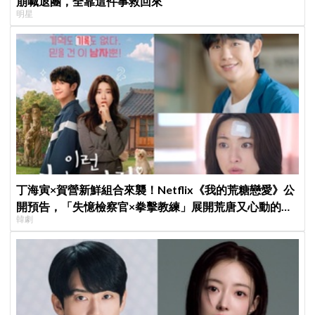
崩喊退團，全靠這件事救回來
明星
丁海寅×賀營新鮮組合來襲！Netflix《我的荒糖戀愛》公
開預告，「失憶檢察官×拳擊教練」展開荒唐又心動的同
韓劇
居戀愛