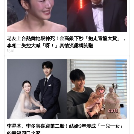
老友上台熱舞她眼神死！金高銀下秒「抱走青龍大賞」，
李相二失控大喊「呀！」真情流露網笑翻
明星
李昇基、李多寅喜迎第二胎！結婚3年湊成「一兒一女」
的幸福四口之家