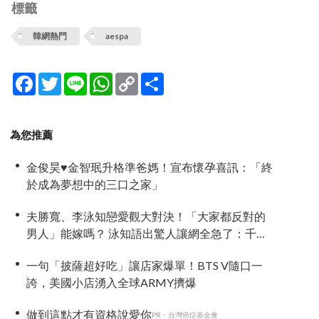
標籤
韓網熱門
aespa
Facebook
Twitter
Line
WhatsApp
Copy
分
Link
享
為您推薦
金俊昊♥金智珉升格準爸媽！宣布懷孕喜訊：「終
於成為夢想中的三口之家」
夫勝寬、李泳知戀愛觀大對決！「大家都反對的
男人」能嫁嗎？ 泳知語出驚人讓網全急了：千萬
要小心
一句「披薩超好吃」讓店家爆單！BTS V隨口一
誇，美國小店湧入全球ARMY擠爆
做到這點才有資格說愛你
PR・台灣癌症基金會