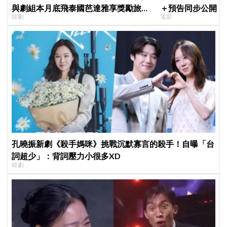
與劇組本月底飛泰國芭達雅享獎勵旅
＋預告同步公開！
韓劇
電影
行，慶祝亮眼成績
美女CEO
孔曉振新劇《殺手媽咪》挑戰沉默寡言的殺手！自曝「台
詞超少」：背詞壓力小很多XD
韓劇