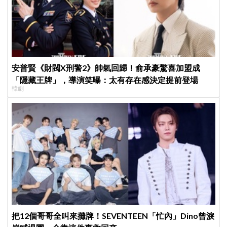
安普賢《財閥X刑警2》帥氣回歸！俞承豪驚喜加盟成
「隱藏王牌」，導演笑曝：太有存在感決定提前登場
韓劇
把12個哥哥全叫來攤牌！SEVENTEEN「忙內」Dino曾淚