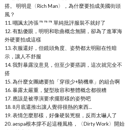
搭。 明明是〈Rich Man〉，為什麼要拍成美國街頭
風？
11. 嘲諷太誇張ᄏᄏᄏ 單純批評服裝不就好了
12. 有點傻眼，明明和歌曲概念無關，卻為了進軍海
外硬要拍成這樣
13. 衣服還好，但鏡頭角度、姿勢都太明顯在性暗
示，讓人不舒服
14. 我對暴露沒意見，但至少要搭調，這次就完全不
搭
15. 為什麼女團總要拍「穿很少+騎機車」的組合啊
16. 暴露太嚴重，髮型妝容和整體概念都很糟
17. 應該是被導演要求擺那樣的姿勢吧
18. 8月底還推出讓人覺得很熱的東西...
19. 表情怎麼那樣，好像硬裝兇狠，反而太嚇人了
20. aespa根本撐不起這種風格，〈Dirty Work〉開始