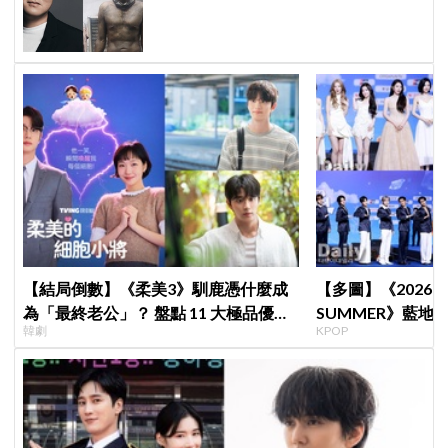
敢抄嗎？
【結局倒數】《柔美3》馴鹿憑什麼成
【多圖】《2026 S
為「最終老公」？ 盤點 11 大極品優
SUMMER》藍地毯
韓劇
KPOP
點：情緒穩定、色色細胞歷代最強！
Velvet、Stray K
等愛豆登場