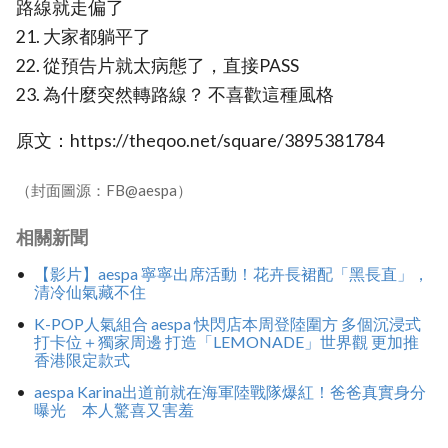
路線就走偏了
21. 大家都躺平了
22. 從預告片就太病態了，直接PASS
23. 為什麼突然轉路線？ 不喜歡這種風格
原文：https://theqoo.net/square/3895381784
（封面圖源：FB@aespa）
相關新聞
【影片】aespa 寧寧出席活動！花卉長裙配「黑長直」，
清冷仙氣藏不住
K-POP人氣組合 aespa 快閃店本周登陸圍方 多個沉浸式
打卡位＋獨家周邊 打造「LEMONADE」世界觀 更加推
香港限定款式
aespa Karina出道前就在海軍陸戰隊爆紅！爸爸真實身分
曝光 本人驚喜又害羞