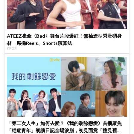
ATEEZ崔傘〈Bad〉舞台片段爆紅！無袖造型秀壯碩身
材 席捲Reels、Shorts演算法
KPOP
「第二次人生」如何去愛？《我的剩餘戀愛》首播聚焦
「絕症青年」朗讀日記全場淚崩，初見面竟「撞見舊