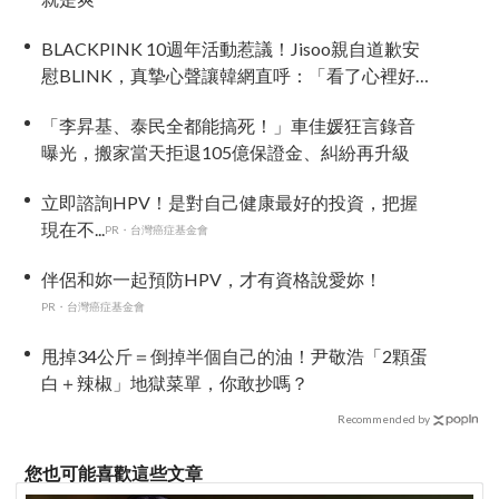
BLACKPINK 10週年活動惹議！Jisoo親自道歉安
慰BLINK，真摯心聲讓韓網直呼：「看了心裡好
暖」
「李昇基、泰民全都能搞死！」車佳媛狂言錄音
曝光，搬家當天拒退105億保證金、糾紛再升級
立即諮詢HPV！是對自己健康最好的投資，把握
現在不...
PR・台灣癌症基金會
伴侶和妳一起預防HPV，才有資格說愛妳！
PR・台灣癌症基金會
甩掉34公斤＝倒掉半個自己的油！尹敬浩「2顆蛋
白＋辣椒」地獄菜單，你敢抄嗎？
Recommended by
您也可能喜歡這些文章