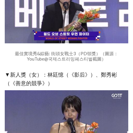
最佳實境秀&綜藝: 街頭女戰士3（PD領獎）（圖源：
YouTube@국제스트리밍페스티벌截圖）
▼新人獎（女）：林廷憶（《影后》）、鄭秀彬
（《善意的競爭》）