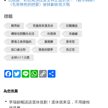
《毛骨悚然的戀愛》掀韓劇收視大戰
標籤
鄭秀彬
苦盡柑來遇見你
狂醫魔徒
機智住院醫生生活
朴恩斌
朱鐘赫
愛過之後來臨的
廉惠蘭
姜有皙
坂口健太郎
善意的競爭
吳正世
全球OTT大獎
Facebook
Twitter
Line
WhatsApp
Copy
分
Link
享
為您推薦
李瑞鎮暢談談退休規劃！退休就來這，不用繳稅
就是爽