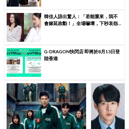
韓佳人語出驚人：「若能重來，我不
會嫁延政勳！」全場嚇壞，下秒哀怨
曝真實原因笑翻
G-DRAGON快閃店 即將於8月13日登
陸香港