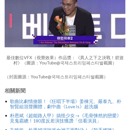
最佳數位VFX（視覺效果）作品獎：《異人之下之決戰！碧遊
村》（圖源：YouTube@국제스트리밍페스티벌截圖）
（封面圖源：YouTube@국제스트리밍페스티벌截圖）
相關新聞
歌曲比劇情搶眼！《狂唱下半場》姜棟元、嚴泰九、朴
智賢組混聲團體，劇中曲《Love Is》超洗腦
朴恩斌《超能路人甲》搞怪少女→《毛骨悚然的戀愛》
見鬼霸總！180度反差演技獲讚「信看演員」
孔曉振、朴恩斌演技派女神正面對決！《殺手媽咪》