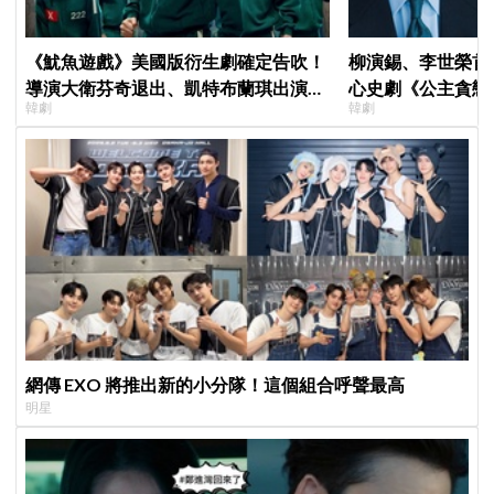
《魷魚遊戲》美國版衍生劇確定告吹！
柳演錫、李世榮首
導演大衛芬奇退出、凱特布蘭琪出演傳
心史劇《公主貪戀
韓劇
韓劇
聞也破局
羅密歐與茱麗葉」
網傳 EXO 將推出新的小分隊！這個組合呼聲最高
明星