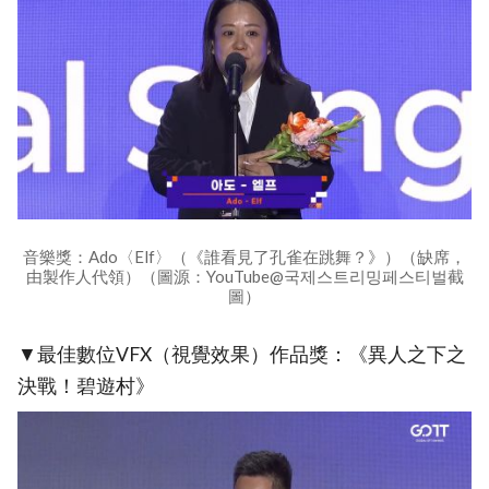
音樂獎：Ado〈Elf〉（《誰看見了孔雀在跳舞？》）（缺席，
由製作人代領）（圖源：YouTube@국제스트리밍페스티벌截
圖）
▼最佳數位VFX（視覺效果）作品獎：《異人之下之
決戰！碧遊村》