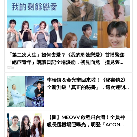
「第二次人生」如何去愛？《我的剩餘戀愛》首播聚焦
「絕症青年」朗讀日記全場淚崩，初見面竟「撞見舊
綜藝
識」！
李瑞鎮＆金光奎回來啦！《秘書鎮2》
全新升級「真正的秘書」，這次連明
星私生活都包辦！8月28日首播
【圖】MEOVV 啟程飛台灣！全員神
級長腿機場照曝光，明登「ACON
2026」嗨翻台北