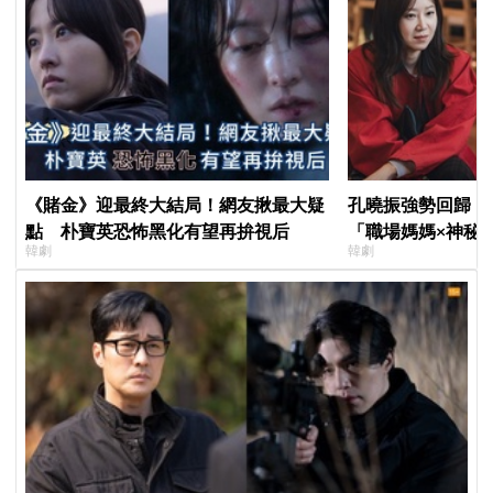
《賭金》迎最終大結局！網友揪最大疑
孔曉振強勢回歸！
點 朴寶英恐怖黑化有望再拚視后
「職場媽媽×神秘
韓劇
韓劇
鄭準元展開反差夫