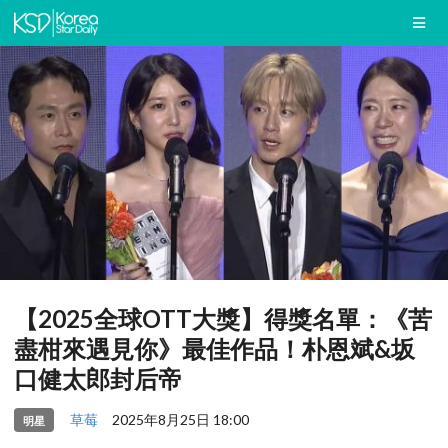
【2025全球OTT大獎】得獎名單：《苦
盡柑來遇見你》最佳作品！朴恩斌&坂
口健太郎封后帝
草莓
2025年8月25日 18:00
明星