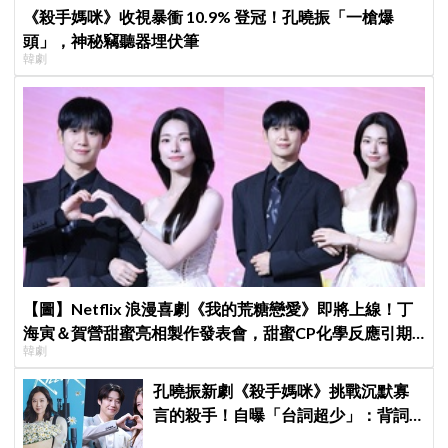
《殺手媽咪》收視暴衝 10.9% 登冠！孔曉振「一槍爆
頭」，神秘竊聽器埋伏筆
韓劇
【圖】Netflix 浪漫喜劇《我的荒糖戀愛》即將上線！丁
海寅＆賀營甜蜜亮相製作發表會，甜蜜CP化學反應引期
韓劇
待
孔曉振新劇《殺手媽咪》挑戰沉默寡
言的殺手！自曝「台詞超少」：背詞
壓力小很多XD