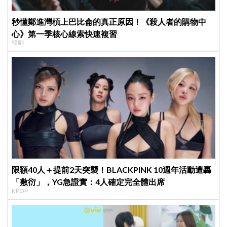
秒懂鄭進灣槓上巴比侖的真正原因！《殺人者的購物中
心》第一季核心線索快速複習
韓劇
限額40人＋提前2天突襲！BLACKPINK 10週年活動遭轟
「敷衍」，YG急證實：4人確定完全體出席
KPOP