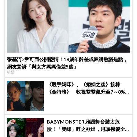
張基河×尹可而公開戀情！18歲年齡差成韓網熱議焦點，
網友驚訝「與女方媽媽僅差5歲」
明星
《殺手媽咪》、《婚姻之後》接棒
《金特務》 收視雙雙飆升至7～8%
創新高！
BABYMONSTER 雅譞舞台裝太危
險！「雙峰」呼之欲出，甩頭撥髮全
是護胸小動作！網：造型師出來謝罪