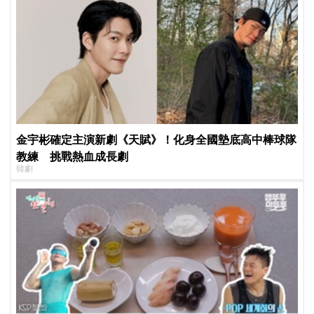
金宇彬確定主演新劇《天賦》！化身全國墊底高中棒球隊
教練 挑戰熱血成長劇
韓劇