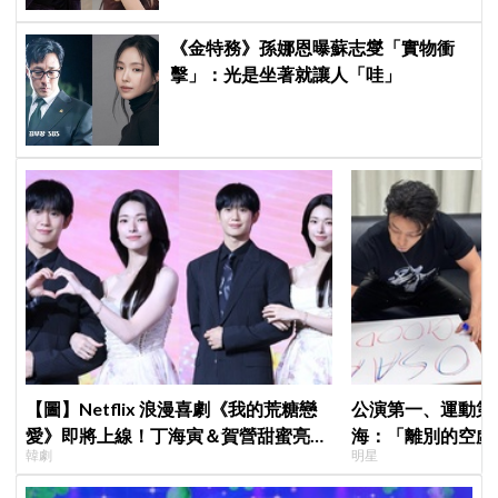
《金特務》孫娜恩曝蘇志燮「實物衝
擊」：光是坐著就讓人「哇」
【圖】Netflix 浪漫喜劇《我的荒糖戀
公演第一、運動第二！S
愛》即將上線！丁海寅＆賀營甜蜜亮相
海：「離別的空虛
韓劇
明星
製作發表會，甜蜜CP化學反應引期待
見」