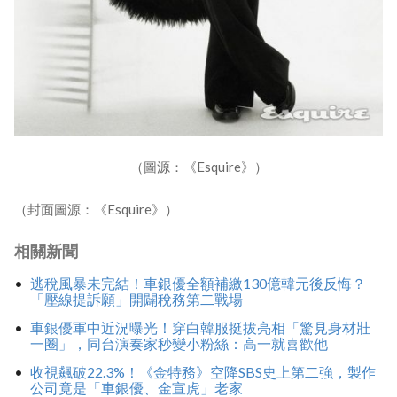
（圖源：《Esquire》）
（封面圖源：《Esquire》）
相關新聞
逃稅風暴未完結！車銀優全額補繳130億韓元後反悔？
「壓線提訴願」開闢稅務第二戰場
車銀優軍中近況曝光！穿白韓服挺拔亮相「驚見身材壯
一圈」，同台演奏家秒變小粉絲：高一就喜歡他
收視飆破22.3%！《金特務》空降SBS史上第二強，製作
公司竟是「車銀優、金宣虎」老家