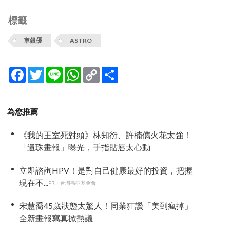
標籤
車銀優
ASTRO
Facebook
Twitter
Line
WhatsApp
Copy
分
Link
享
為您推薦
《我的王室死對頭》林知衍、許楠儁火花太強！
「遺珠畫報」曝光，手指貼唇太心動
立即諮詢HPV！是對自己健康最好的投資，把握
現在不...
PR・台灣癌症基金會
宋慧喬45歲狀態太驚人！同業狂讚「美到瘋掉」
全新畫報寫真掀熱議