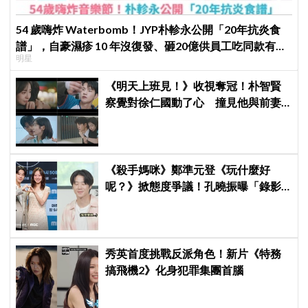
54 歲嗨炸 Waterbomb！JYP朴軫永公開「20年抗炎食
譜」，自豪濕疹 10 年沒復發、砸20億供員工吃同款有機
明星
餐
《明天上班見！》收視奪冠！朴智賢
察覺對徐仁國動了心 撞見他與前妻
同框心好慌
《殺手媽咪》鄭準元登《玩什麼好
呢？》掀態度爭議！孔曉振曝「錄影
後真的吐了」心疼喊：沒能救你
秀英首度挑戰反派角色！新片《特務
搞飛機2》化身犯罪集團首腦