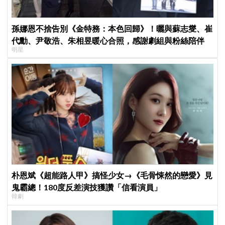
孫娜恩不捨告別《金特務：本色回歸》！曬與蘇志燮、崔
代勳、尹敬浩、朱相昱暖心合照，感謝劇組與粉絲陪伴
明星
朴恩斌《超能路人甲》搞怪少女→《毛骨悚然的戀愛》見
鬼霸總！180度反差演技獲讚「信看演員」
韓劇