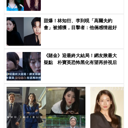
甜爆！林知衍、李到晛「高爾夫約
會」被捕獲，目擊者：他倆感情超好
《賭金》迎最終大結局！網友揪最大
疑點 朴寶英恐怖黑化有望再拚視后