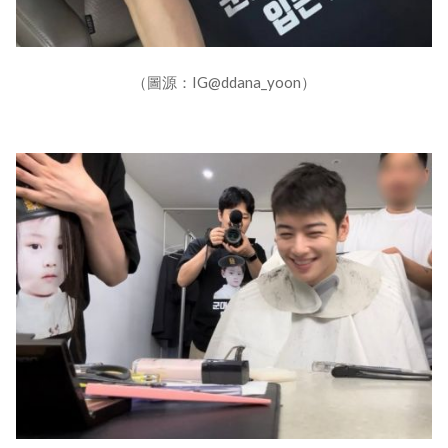
（圖源：IG@ddana_yoon）