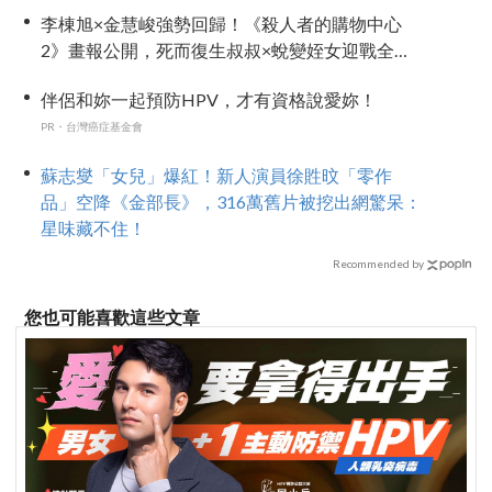
李棟旭×金慧峻強勢回歸！《殺人者的購物中心
2》畫報公開，死而復生叔叔×蛻變姪女迎戰全新
危機！
伴侶和妳一起預防HPV，才有資格說愛妳！
PR・台灣癌症基金會
蘇志燮「女兒」爆紅！新人演員徐貹旼「零作
品」空降《金部長》，316萬舊片被挖出網驚呆：
星味藏不住！
Recommended by
您也可能喜歡這些文章