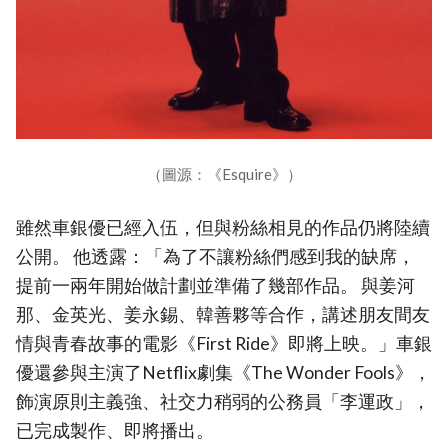
（圖源：《Esquire》）
雖然車銀優已經入伍，但與粉絲相見的作品仍將陸續
公開。 他透露：「為了不讓粉絲們感到我的缺席，
提前一兩年開始做計劃並準備了幾部作品。 與姜河
那、金英光、姜永錫、韓善夥等合作，講述朋友間友
情與青春故事的電影《First Ride》即將上映。」車銀
優還參與主演了Netflix劇集《The Wonder Fools》，
飾演原則主義強、社交力稍弱的公務員「李運政」，
已完成製作、即將播出。