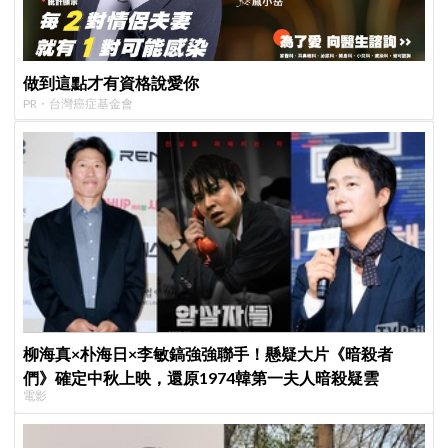
做到這點才有資格說愛你
PR・台灣癌症基金會
柳海真×朴海日×李敏鎬強強聯手！懸疑大片《暗殺者
們》確定中秋上映，還原1974韓第一夫人暗殺疑雲
電影