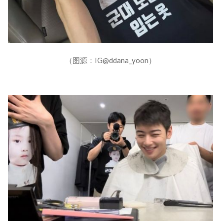
（图源：IG@ddana_yoon）