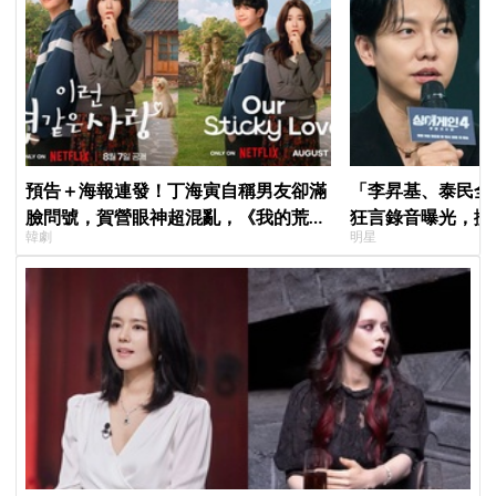
預告＋海報連發！丁海寅自稱男友卻滿
「李昇基、泰民全
臉問號，賀營眼神超混亂，《我的荒糖
狂言錄音曝光，搬
韓劇
明星
戀愛》定檔8月7日，還沒播就讓網友瘋
證金、糾紛再升級
猜結局