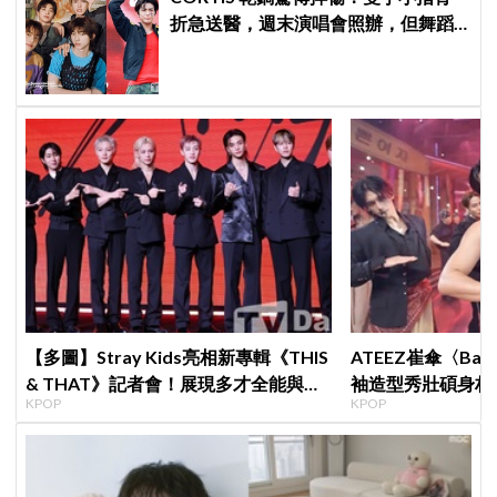
折急送醫，週末演唱會照辦，但舞蹈
動作全砍
【多圖】Stray Kids亮相新專輯《THIS
ATEEZ崔傘〈B
& THAT》記者會！展現多才全能與滿
袖造型秀壯碩身材 
KPOP
KPOP
滿自信，預告「以熱治熱」炸裂夏日音
Shorts演算法
樂圈