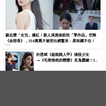
蘇志燮「女兒」爆紅！新人演員徐貹旼「零作品」空降
《金部長》，316萬舊片被挖出網驚呆：星味藏不住！
明星
朴恩斌《超能路人甲》搞怪少女
→《毛骨悚然的戀愛》見鬼霸總！180
度反差演技獲讚「信看演員」
迷因本尊來了！SJ崔始源現身新北
「只有始源能停車」名店、暖叮「常
幫我換照片」，店家尖叫合照網笑
翻：這輩子不能脫粉了