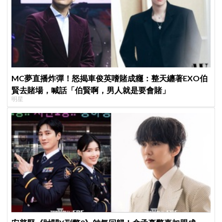
MC夢直播炸彈！怒揭車俊英嗜賭成癮：整天纏著EXO伯
賢去賭場，喊話「伯賢啊，男人就是要會賭」
明星