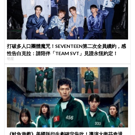
打破多人口團體魔咒！SEVENTEEN第二次全員續約，感
性告白克拉：請陪伴「TEAM SVT」見證永恆約定！
明星
《魷魚遊戲》美國版衍生劇確定告吹！導演大衛芬奇退