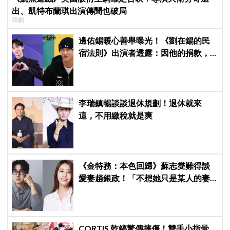
出、凱特布蘭琪出演傳聞也破局
韓劇
邊佑錫暖心善舉曝光！《劉在錫的民
宿法則》出演者透露：因他的捐款，
兒童患者順利完成治療
李瑞鎮暢談談退休規劃！退休就來
這，不用繳稅就是爽
《金特務：本色回歸》蘇志燮難得談
愛妻趙銀政！「不想她只是某人的妻
子」一句話展現滿滿尊重與愛
CORTIS 乾鎬驚傳摔傷！雙手小指骨