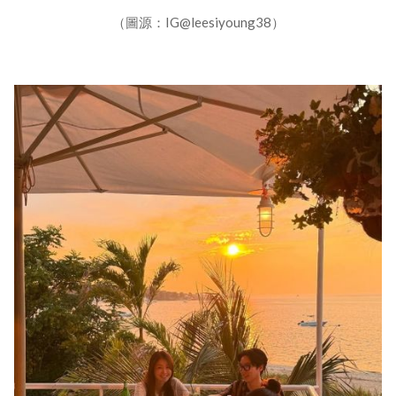
（圖源：IG@leesiyoung38）