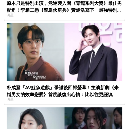
原本只是特別出演，竟逆襲入圍《青龍系列大獎》最佳男
配角！李相二憑《菜鳥伙房兵》黃錫浩寫下「最強特別出
明星
演」傳奇
朴成焄「AV魷魚遊戲」爭議後回歸螢幕！主演新劇《未
婚男女的效率戀愛》首度談復出心情：比以往更謹慎
明星