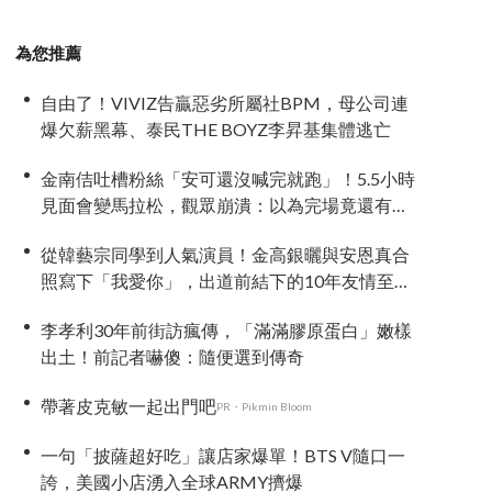
為您推薦
自由了！VIVIZ告贏惡劣所屬社BPM，母公司連
爆欠薪黑幕、泰民THE BOYZ李昇基集體逃亡
金南佶吐槽粉絲「安可還沒喊完就跑」！5.5小時
見面會變馬拉松，觀眾崩潰：以為完場竟還有
「第三部」？
從韓藝宗同學到人氣演員！金高銀曬與安恩真合
照寫下「我愛你」，出道前結下的10年友情至今
依舊深厚
李孝利30年前街訪瘋傳，「滿滿膠原蛋白」嫩樣
出土！前記者嚇傻：隨便選到傳奇
帶著皮克敏一起出門吧
PR・Pikmin Bloom
一句「披薩超好吃」讓店家爆單！BTS V隨口一
誇，美國小店湧入全球ARMY擠爆