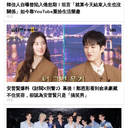
韓佳人自曝曾陷入倦怠期！坦言「就算今天結束人生也沒
關係」如今靠YouTube重拾生活樂趣
明星
安普賢爆料《財閥X刑警2》幕後！鄭恩彩看到俞承豪藏
不住笑容，卻認為安普賢只是「搞笑男」
明星