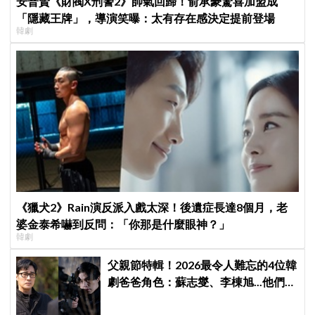
安普賢《財閥X刑警2》帥氣回歸！俞承豪驚喜加盟成
「隱藏王牌」，導演笑曝：太有存在感決定提前登場
韓劇
《獵犬2》Rain演反派入戲太深！後遺症長達8個月，老
婆金泰希嚇到反問：「你那是什麼眼神？」
韓劇
父親節特輯！2026最令人難忘的4位韓
劇爸爸角色：蘇志燮、李棟旭...他們連
命都可以不要