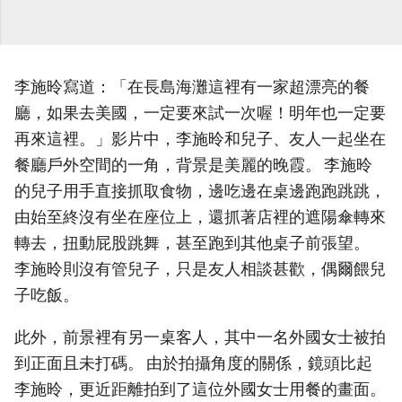
李施昤寫道：「在長島海灘這裡有一家超漂亮的餐
廳，如果去美國，一定要來試一次喔！明年也一定要
再來這裡。」影片中，李施昤和兒子、友人一起坐在
餐廳戶外空間的一角，背景是美麗的晚霞。 李施昤
的兒子用手直接抓取食物，邊吃邊在桌邊跑跑跳跳，
由始至終沒有坐在座位上，還抓著店裡的遮陽傘轉來
轉去，扭動屁股跳舞，甚至跑到其他桌子前張望。
李施昤則沒有管兒子，只是友人相談甚歡，偶爾餵兒
子吃飯。
此外，前景裡有另一桌客人，其中一名外國女士被拍
到正面且未打碼。 由於拍攝角度的關係，鏡頭比起
李施昤，更近距離拍到了這位外國女士用餐的畫面。