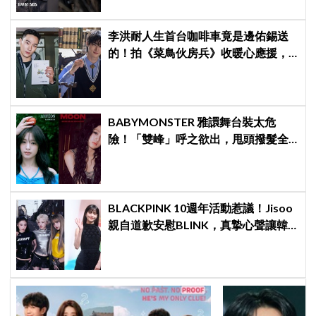
李洪耐人生首台咖啡車竟是邊佑錫送
的！拍《菜鳥伙房兵》收暖心應援，
感動直呼「真的很謝謝」
BABYMONSTER 雅譞舞台裝太危
險！「雙峰」呼之欲出，甩頭撥髮全
是護胸小動作！網：造型師出來謝罪
BLACKPINK 10週年活動惹議！Jisoo
親自道歉安慰BLINK，真摯心聲讓韓
網直呼：「看了心裡好暖」