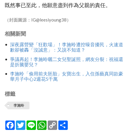
既然事已至此，他願意盡到作為父親的責任。
（封面圖源：IG@leesiyoung38）
相關新聞
深夜露營變「狂歡場」！李施昤遭控噪音擾民，火速道
歉卻被轟「沒誠意」：又說不知道？
爭議再起！李施昤曬二女兒聖誕照，網友分裂：祝福還
是折騰嬰兒？
李施昤「偷用前夫胚胎」女寶出生，入住孫藝真同款豪
華月子中心2週花5千萬
標籤
李施昤
Facebook
Twitter
Line
WhatsApp
Copy
分
Link
享