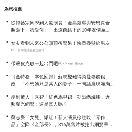
為您推薦
從韓藝宗同學到人氣演員！金高銀曬與安恩真合
照寫下「我愛你」，出道前結下的10年友情至今
依舊深厚
女友看到未來公公頭頂後驚呆！快買養髮給男友
PR・新聞熱議養髮洗髮精
帶著皮克敏一起出門吧
PR・Pikmin Bloom
《金特務：本色回歸》蘇志燮難得談愛妻趙銀
政！「不想她只是某人的妻子」一句話展現滿滿
尊重與愛
瘦到驚人！秀智「紅色馬甲裙」勒出螞蟻腰，近
照曝光網驚：這是真人嗎？
蘇志燮「女兒」爆紅！新人演員徐貹旼「零作
品」空降《金部長》，316萬舊片被挖出網驚呆：
星味藏不住！