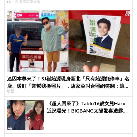
PR・台灣癌症基金會
迷因本尊來了！SJ崔始源現身新北「只有始源能停車」名
店、暖叮「常幫我換照片」，店家尖叫合照網笑翻：這輩
明星
子不能脫粉了
《超人回來了》Tablo16歲女兒Haru
近況曝光！BIGBANG太陽驚喜透露：
她長高超多，嚇我一跳