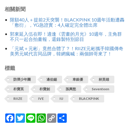
相關新聞
限額40人＋提前2天突襲！BLACKPINK 10週年活動遭轟
「敷衍」，YG急證實：4人確定完全體出席
郭東延入伍在即！適逢《雲畫的月光》10週年，主角群
不只一起合拍畫報，還錄製特別節目
「元斌＋元彬」竟然合體了？！RIIZE元彬攜手韓國傳奇
美男元斌代言同品牌，韓網瘋喊：兩個帥哥來了！
標籤
防彈少年團
邊佑錫
車銀優
林英雄
朴寶英
朴寶劍
孫興愍
Seventeen
RIIZE
IVE
IU
BLACKPINK
Facebook
Twitter
Line
WhatsApp
Copy
分
Link
享