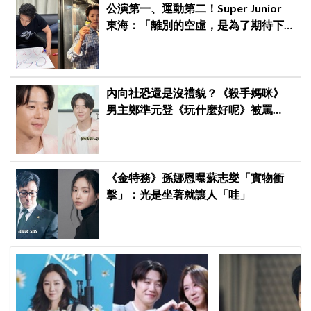
公演第一、運動第二！Super Junior
東海：「離別的空虛，是為了期待下
次再見」
內向社恐還是沒禮貌？《殺手媽咪》
男主鄭準元登《玩什麼好呢》被罵
爆，劉在錫、孔曉振狂救場也帶不動
《金特務》孫娜恩曝蘇志燮「實物衝
擊」：光是坐著就讓人「哇」