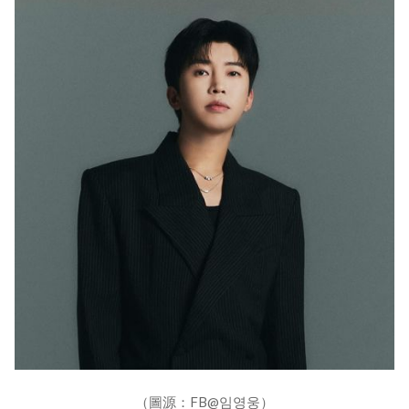
（圖源：FB@임영웅）