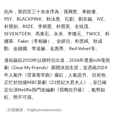
此外，第四至三十名依序為：孫興慜、車銀優、
PSY、BLACKPINK、秋泳愚、孔劉、劉在錫、IVE、
朴寶劍、RIIZE、李炳憲、朴寶英、全炫茂、
SEVENTEEN、馬東石、永卓、李燦元、TWICE、朴
娜萊、Faker（李相赫）、金妍兒、朴恩斌、秋成
勳、金鐘國、李浚赫、金惠秀、 Red Velvet等。
邊佑錫自2010年以模特兒出道，2016年透過tvN電視
劇《Dear My Friends》展開演員生涯，並憑藉2024
年人氣作《背著善宰跑》爆紅，人氣急升。 目前他
正忙於拍攝MBC新劇《21世紀大君夫人》，並已確
定出演Netflix熱門改編劇《我獨自升級》，氣勢如
虹、勢不可擋。
（封面圖源：IG@byeonwooseok）