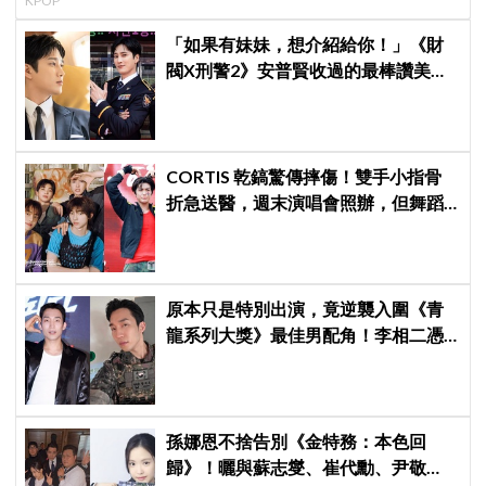
KPOP
「如果有妹妹，想介紹給你！」《財
閥X刑警2》安普賢收過的最棒讚美，
連哥哥們都認證的好品格～
CORTIS 乾鎬驚傳摔傷！雙手小指骨
折急送醫，週末演唱會照辦，但舞蹈
動作全砍
原本只是特別出演，竟逆襲入圍《青
龍系列大獎》最佳男配角！李相二憑
《菜鳥伙房兵》黃錫浩寫下「最強特
別出演」傳奇
孫娜恩不捨告別《金特務：本色回
歸》！曬與蘇志燮、崔代勳、尹敬