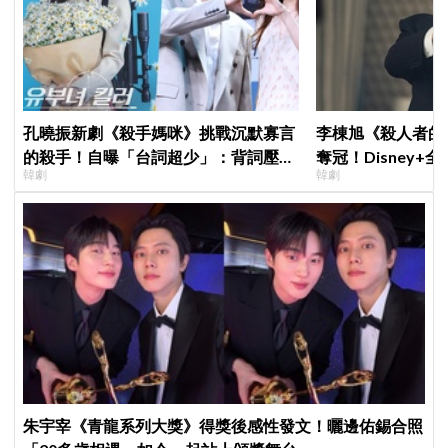
孔曉振新劇《殺手媽咪》挑戰沉默寡言
李棟旭《殺人者的
的殺手！自曝「台詞超少」：背詞壓力
奪冠！Disney
韓劇
韓劇
小很多XD
紀錄
朱宇宰《青龍系列大獎》得獎後感性發文！曬邊佑錫合照