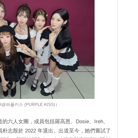
@퍼플키스 (PURPLE KISS)）
 年出道的六人女團，成員包括羅高恩、Dosie、Ireh、
，前成員朴志殷於 2022 年退出。出道至今，她們嘗試了