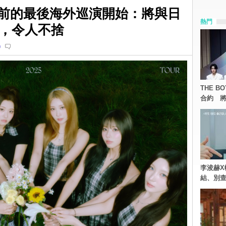
 解散前的最後海外巡演開始：將與日
熱門
，令人不捨
o
THE 
合約 將
李浚赫X
結、別