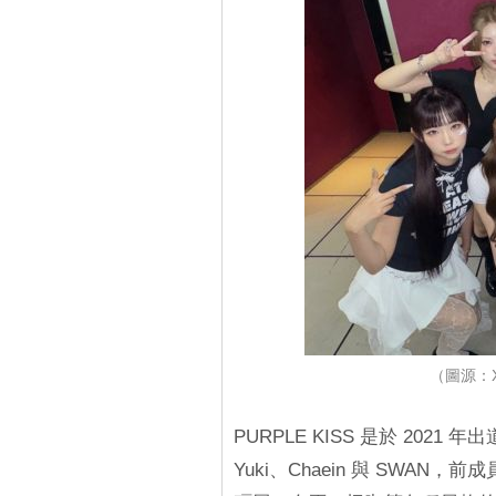
（圖源：X
PURPLE KISS 是於 2021
Yuki、Chaein 與 SWAN