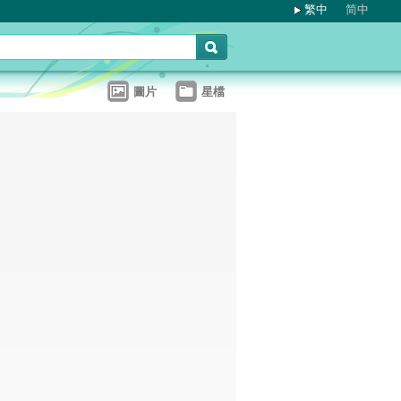
繁中
简中
圖片
星檔