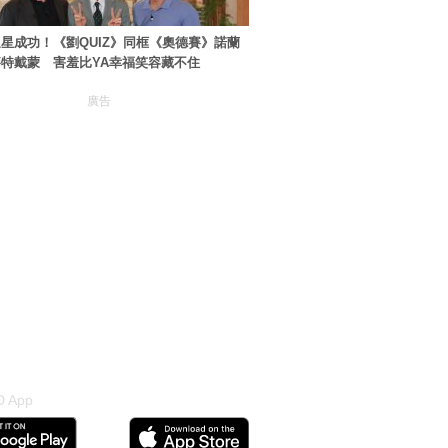
星成功！《劉QUIZ》同框《奧德賽》諾蘭
特戴蒙 害羞比YA幸福笑容藏不住
廣告
 App