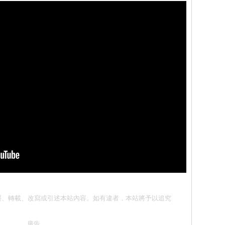
請勿抄襲、轉載、改寫或引述本站內容。如有違者，本站將予以追究
廣告