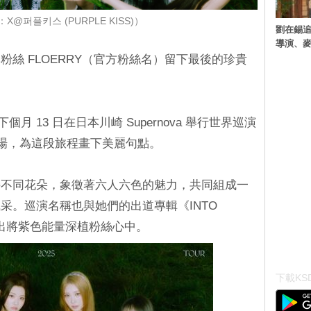
@퍼플키스 (PURPLE KISS)）
劉在錫追
導演、麥
與日本粉絲 FLOERRY（官方粉絲名）留下最後的珍貴
下個月 13 日在日本川崎 Supernova 舉行世界巡演
er》日本場，為這段旅程畫下美麗句點。
持不同花朵，象徵著六人六色的魅力，共同組成一
采。巡演名稱也與她們的出道專輯《INTO
演出將紫色能量深植粉絲心中。
下載KSD