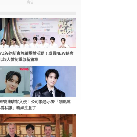
廣告
BOYZ簽約新廠牌續團體活動！成員NEW缺席
以9人體制重啟新篇章
帳號遭駭客入侵！公司緊急示警「別點連
查看私訊」粉絲注意了