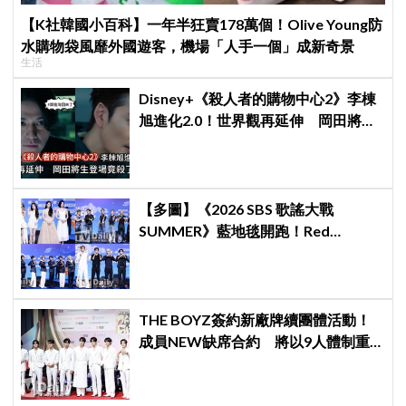
【K社韓國小百科】一年半狂賣178萬個！Olive Young防
水購物袋風靡外國遊客，機場「人手一個」成新奇景
生活
Disney+《殺人者的購物中心2》李棟
旭進化2.0！世界觀再延伸 岡田將生
登場竟殺了「他」
【多圖】《2026 SBS 歌謠大戰
SUMMER》藍地毯開跑！Red
Velvet、Stray Kids、ATEEZ、RIIZE
等愛豆登場
THE BOYZ簽約新廠牌續團體活動！
成員NEW缺席合約 將以9人體制重
啟新篇章