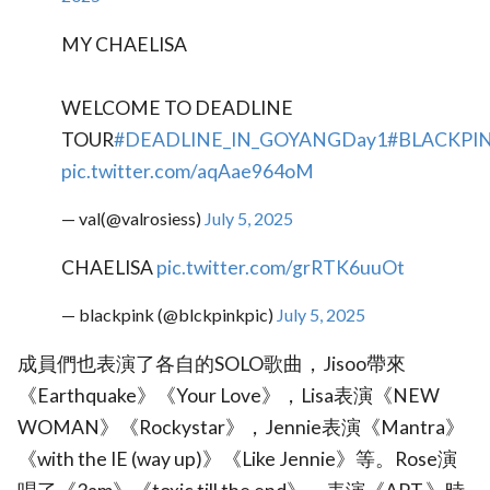
MY CHAELISA
WELCOME TO DEADLINE
TOUR
#DEADLINE_IN_GOYANGDay1
#BLACKPI
pic.twitter.com/aqAae964oM
— val(@valrosiess)
July 5, 2025
CHAELISA
pic.twitter.com/grRTK6uuOt
— blackpink (@blckpinkpic)
July 5, 2025
成員們也表演了各自的SOLO歌曲，Jisoo帶來
《Earthquake》《Your Love》，Lisa表演《NEW
WOMAN》《Rockystar》，Jennie表演《Mantra》
《with the IE (way up)》《Like Jennie》等。Rose演