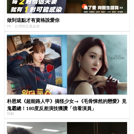
做到這點才有資格說愛你
PR・台灣癌症基金會
朴恩斌《超能路人甲》搞怪少女→《毛骨悚然的戀愛》見
鬼霸總！180度反差演技獲讚「信看演員」
韓劇