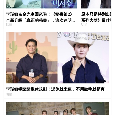
李瑞鎮＆金光奎回來啦！《秘書鎮2》
原本只是特別出演
全新升級「真正的秘書」，這次連明星
系列大獎》最佳男
綜藝
明星
私生活都包辦！8月28日首播
鳥伙房兵》黃錫浩
演」傳奇
李瑞鎮暢談談退休規劃！退休就來這，不用繳稅就是爽
明星