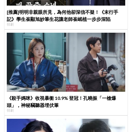
[推薦]明明非親眼所見，為何他卻深信不疑！《末行手
記》學生崔顯旭妙筆生花讓老師崔岷植一步步深陷
韓劇
《殺手媽咪》收視暴衝 10.9% 登冠！孔曉振「一槍爆
頭」，神秘竊聽器埋伏筆
韓劇