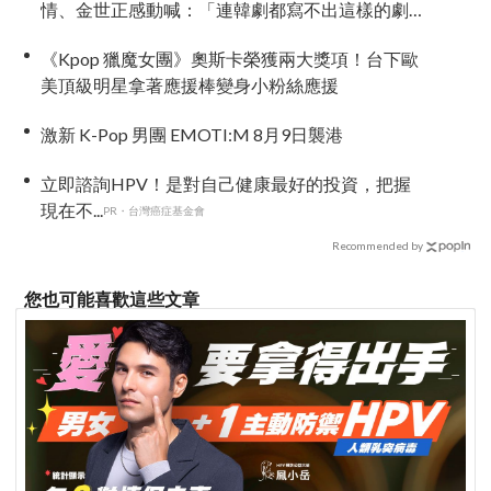
情、金世正感動喊：「連韓劇都寫不出這樣的劇
情」
《Kpop 獵魔女團》奧斯卡榮獲兩大獎項！台下歐
美頂級明星拿著應援棒變身小粉絲應援
激新 K-Pop 男團 EMOTI:M 8月9日襲港
立即諮詢HPV！是對自己健康最好的投資，把握
現在不...
PR・台灣癌症基金會
Recommended by
您也可能喜歡這些文章