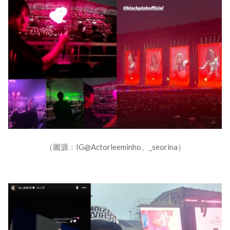
（圖源：IG@Actorleeminho、_seorina）