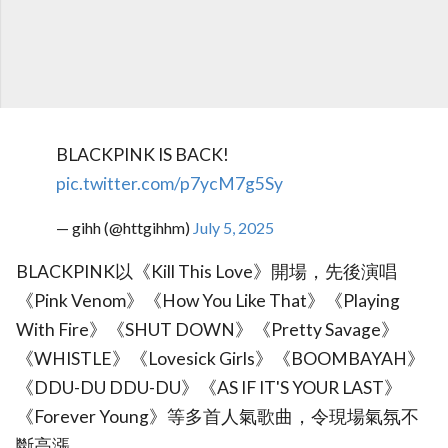
BLACKPINK IS BACK!
pic.twitter.com/p7ycM7g5Sy
— gihh (@httgihhm)
July 5, 2025
BLACKPINK以《Kill This Love》開場，先後演唱
《Pink Venom》《How You Like That》《Playing
With Fire》《SHUT DOWN》《Pretty Savage》
《WHISTLE》《Lovesick Girls》《BOOMBAYAH》
《DDU-DU DDU-DU》《AS IF IT'S YOUR LAST》
《Forever Young》等多首人氣歌曲，令現場氣氛不
斷高漲。