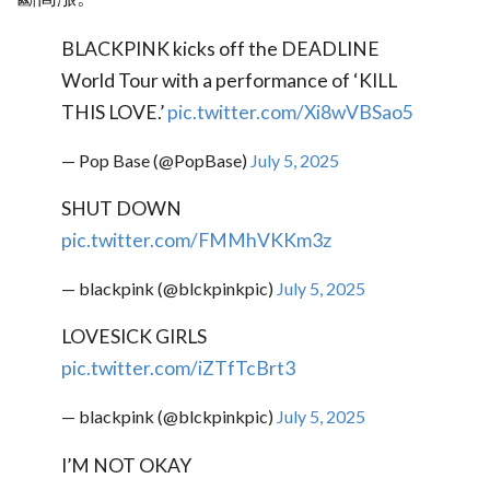
BLACKPINK kicks off the DEADLINE
World Tour with a performance of ‘KILL
THIS LOVE.’
pic.twitter.com/Xi8wVBSao5
— Pop Base (@PopBase)
July 5, 2025
SHUT DOWN
pic.twitter.com/FMMhVKKm3z
— blackpink (@blckpinkpic)
July 5, 2025
LOVESICK GIRLS
pic.twitter.com/iZTfTcBrt3
— blackpink (@blckpinkpic)
July 5, 2025
I’M NOT OKAY