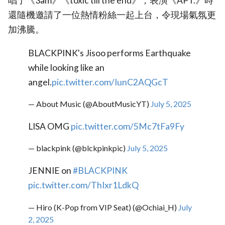
唱了《3am》《toxic till the end》，表演《APT.》時
還隨機邀請了一位熱情粉絲一起上台，令現場氣氛更
加沸騰。
BLACKPINK's Jisoo performs Earthquake
while looking like an
angel.
pic.twitter.com/IunC2AQGcT
— About Music (@AboutMusicYT)
July 5, 2025
LISA OMG
pic.twitter.com/5Mc7tFa9Fy
— blackpink (@blckpinkpic)
July 5, 2025
JENNIE on
#BLACKPINK
pic.twitter.com/ThIxr1LdkQ
— Hiro (K-Pop from VIP Seat) (@Ochiai_H)
July
2, 2025