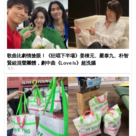
歌曲比劇情搶眼！《狂唱下半場》姜棟元、嚴泰九、朴智
賢組混聲團體，劇中曲《Love Is》超洗腦
電影