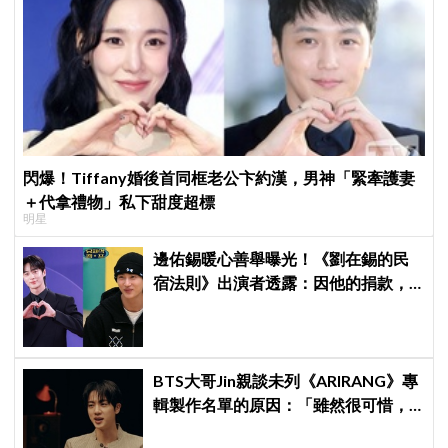
閃爆！Tiffany婚後首同框老公卞約漢，男神「緊牽護妻
＋代拿禮物」私下甜度超標
明星
邊佑錫暖心善舉曝光！《劉在錫的民
宿法則》出演者透露：因他的捐款，
兒童患者順利完成治療
BTS大哥Jin親談未列《ARIRANG》專
輯製作名單的原因：「雖然很可惜，
但那是最好的選擇」