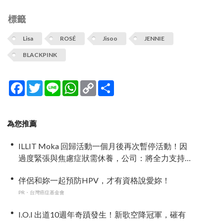
標籤
Lisa
ROSÉ
Jisoo
JENNIE
BLACKPINK
Facebook
Twitter
Line
WhatsApp
Copy
分
Link
享
為您推薦
ILLIT Moka 回歸活動一個月後再次暫停活動！因
過度緊張與焦慮症狀需休養，公司：將全力支持
恢復健康
伴侶和妳一起預防HPV，才有資格說愛妳！
PR・台灣癌症基金會
I.O.I 出道10週年奇蹟發生！新歌空降冠軍，磪有