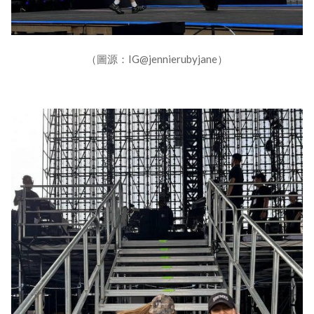
（圖源：IG@jennierubyjane）