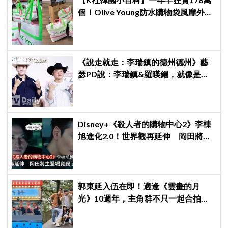
個！Olive Young防水購物袋風靡外國
遊客，機場「人手一個」成新奇景
《說走就走：李瑞鎮的德州德州》藝
瑟PD說：李瑞鎮&羅暎錫，就像是浪
漫喜劇的男女主角一樣XD
Disney+《殺人者的購物中心2》李棟
旭進化2.0！世界觀再延伸 岡田將生
登場竟殺了「他」
郭東延入伍在即！適逢《雲畫的月
光》10週年，主角群不只一起合拍畫
報，還錄製特別節目