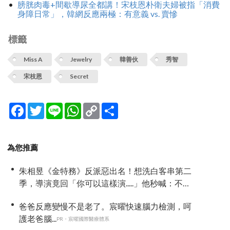
膀胱肉毒+間歇導尿全都講！宋枝恩朴衛夫婦被指「消費
身障日常」，韓網反應兩極：有意義 vs. 賣慘
標籤
Miss A
Jewelry
韓善伙
秀智
宋枝恩
Secret
Facebook
Twitter
Line
WhatsApp
Copy
分
Link
享
為您推薦
朱相昱《金特務》反派惡出名！想洗白客串第二
季，導演竟回「你可以這樣演.....」他秒喊：不
要！
爸爸反應變慢不是老了。宸曜快速腦力檢測，呵
護老爸腦...
PR・宸曜國際醫療體系