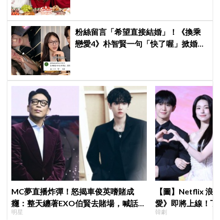
粉絲留言「希望直接結婚」！《換乘
戀愛4》朴智賢一句「快了喔」掀婚訊
猜測，鄭元奎反應成亮點
MC夢直播炸彈！怒揭車俊英嗜賭成
【圖】Netflix
癮：整天纏著EXO伯賢去賭場，喊話
愛》即將上線！丁
明星
韓劇
「伯賢啊，男人就是要會賭」
製作發表會，甜蜜