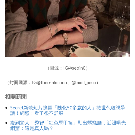
（圖源：IG@seoin0）
（封面圖源：IG@therealminnn、@bimil_jieun）
相關新聞
Secret新歌短片挨轟「醜化50多歲的人」掀世代歧視爭
議！網怒：看了很不舒服
瘦到驚人！秀智「紅色馬甲裙」勒出螞蟻腰，近照曝光
網驚：這是真人嗎？