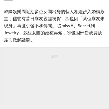
韓國娛樂圈近期多位女團出身的藝人相繼步入婚姻殿
堂，儘管有昔日隊友親臨祝賀，卻也因「某位隊友未
現身」再度引發不和傳聞。 從miss A、Secret到
Jewelry，多組女團的婚禮再聚，卻也因部份成員缺
席而掀起話題。
廣告