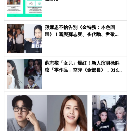
孫娜恩不捨告別《金特務：本色回
歸》！曬與蘇志燮、崔代勳、尹敬
浩、朱相昱暖心合照，感謝劇組與粉
絲陪伴
蘇志燮「女兒」爆紅！新人演員徐貹
旼「零作品」空降《金部長》，316萬
舊片被挖出網驚呆：星味藏不住！