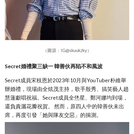
（圖源：IG@skuukzky）
Secret婚禮聚三缺一 韓善伙再陷不和風波
Secret成員宋枝恩於2023年10月與YouTuber朴維舉
辦婚禮，現場由全炫茂主持，歌手殷秀、搞笑藝人趙
慧蓮獻唱祝福。Secret成員全烋星、鄭河娜均到場，
還負責灑花瓣祝賀。 然而，原四人中的韓善伙未出
席，再度引發「她與隊友交惡」的揣測。