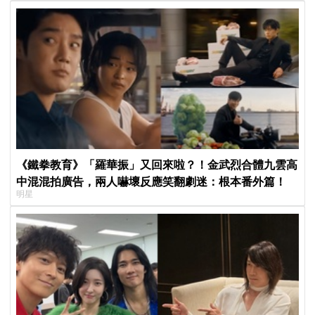
《鐵拳教育》「羅華振」又回來啦？！金武烈合體九雲高
中混混拍廣告，兩人嚇壞反應笑翻劇迷：根本番外篇！
明星