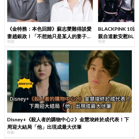
《金特務：本色回歸》蘇志燮難得談愛
BLACKPINK 10
妻趙銀政！「不想她只是某人的妻子」
親自道歉安慰BLI
明星
明星
一句話展現滿滿尊重與愛
直呼：「看了心裡
Disney+《殺人者的購物中心2 》金慧埈終於成代表！下
周迎大結局「他」出現成最大伏筆
韓劇