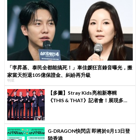
「李昇基、泰民全都能搞死！」車佳媛狂言錄音曝光，搬
家當天拒退105億保證金、糾紛再升級
明星
【多圖】Stray Kids亮相新專輯
《THIS & THAT》記者會！展現多才
全能與滿滿自信，預告「以熱治熱」
炸裂夏日音樂圈
G-DRAGON快閃店 即將於8月13日登
陸香港