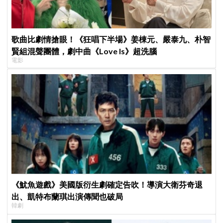
歌曲比劇情搶眼！《狂唱下半場》姜棟元、嚴泰九、朴智
賢組混聲團體，劇中曲《Love Is》超洗腦
電影
《魷魚遊戲》美國版衍生劇確定告吹！導演大衛芬奇退
出、凱特布蘭琪出演傳聞也破局
韓劇