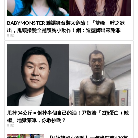
BABYMONSTER 雅譞舞台裝太危險！「雙峰」呼之欲
出，甩頭撥髮全是護胸小動作！網：造型師出來謝罪
明星
甩掉34公斤＝倒掉半個自己的油！尹敬浩「2顆蛋白＋辣
椒」地獄菜單，你敢抄嗎？
明星
【K社韓國小百科】一年半狂賣178萬