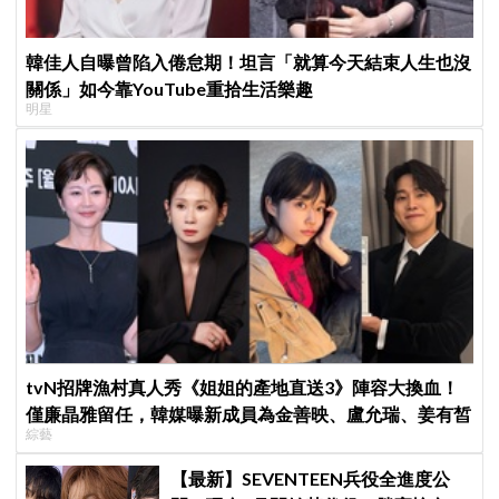
韓佳人自曝曾陷入倦怠期！坦言「就算今天結束人生也沒
關係」如今靠YouTube重拾生活樂趣
明星
tvN招牌漁村真人秀《姐姐的產地直送3》陣容大換血！
僅廉晶雅留任，韓媒曝新成員為金善映、盧允瑞、姜有皙
綜藝
【最新】SEVENTEEN兵役全進度公