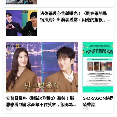
邊佑錫暖心善舉曝光！《劉在錫的民
宿法則》出演者透露：因他的捐款，
兒童患者順利完成治療
安普賢爆料《財閥X刑警2》幕後！鄭
G-DRAGON快閃
恩彩看到俞承豪藏不住笑容，卻認為安
陸香港
明星
明星
普賢只是「搞笑男」