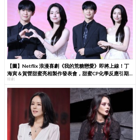
【圖】Netflix 浪漫喜劇《我的荒糖戀愛》即將上線！丁
海寅＆賀營甜蜜亮相製作發表會，甜蜜CP化學反應引期
韓劇
待