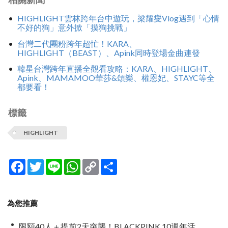
HIGHLIGHT雲林跨年台中遊玩，梁耀燮Vlog遇到「心情
不好的狗」意外掀「摸狗挑戰」
台灣二代團粉跨年超忙！KARA、
HIGHLIGHT（BEAST）、Apink同時登場金曲連發
韓星台灣跨年直播全觀看攻略：KARA、HIGHLIGHT、
Apink、MAMAMOO華莎&頌樂、權恩妃、STAYC等全
都要看！
標籤
HIGHLIGHT
Facebook
Twitter
Line
WhatsApp
Copy
分
Link
享
為您推薦
限額40人＋提前2天突襲！BLACKPINK 10週年活