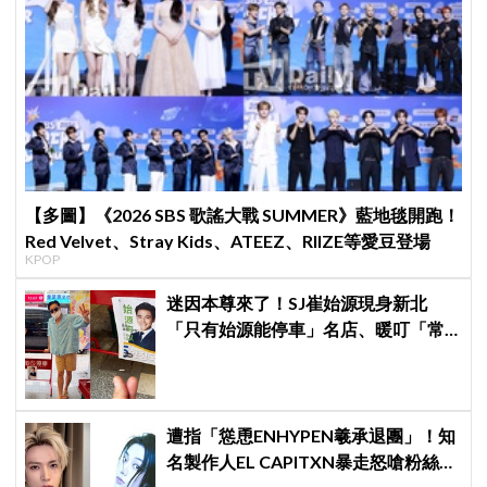
【多圖】《2026 SBS 歌謠大戰 SUMMER》藍地毯開跑！
Red Velvet、Stray Kids、ATEEZ、RIIZE等愛豆登場
KPOP
迷因本尊來了！SJ崔始源現身新北
「只有始源能停車」名店、暖叮「常
幫我換照片」，店家尖叫合照網笑
翻：這輩子不能脫粉了
遭指「慫恿ENHYPEN羲承退團」！知
名製作人EL CAPITXN暴走怒嗆粉絲