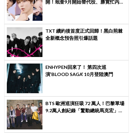
開！珉奎9月開始替代役、勝寛忙內
DINO軍樂隊10月入伍
TXT 續約後首度正式回歸！黑白荊棘
全新概念預告照引爆話題
ENHYPEN回來了！ 第四次巡
演’BLOOD SAGA’ 10月登陸澳門
BTS 歐洲巡演狂吸 72 萬人！巴黎單場
9.2萬人創紀錄「驚動總統馬克宏」下
站直奔世界盃決賽