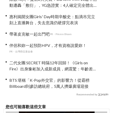
動遭轟「敷衍」，YG急證實：4人確定完全體出
席
惠利揭開女團Girls' Day時期辛酸史：點滴吊完立
刻上直播舞台，失去意識仍硬撐完表演
帶著皮克敏一起出門吧
PR・Pikmin Bloom
伴侶和妳一起預防HPV，才有資格說愛妳！
PR・台灣癌症基金會
二代女團 SECRET 時隔12年回歸！《Girls on
Fire》出身豫彬加入成新成員，網震驚：年齡差太
大了吧
BTS 堪稱「K-Pop外交官」的影響力！從霸榜
Billboard到參訪總統府，5萬人擠爆廣場迎接
Recommended by
您也可能喜歡這些文章