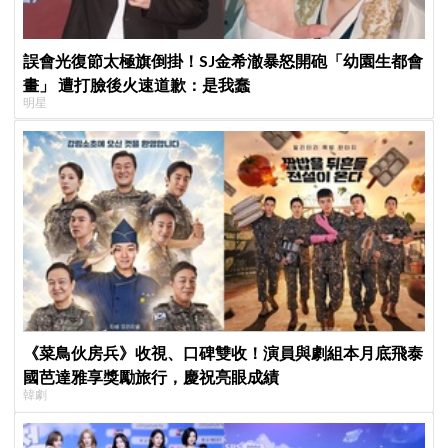
誤會光復節太極旗倒掛！SJ金希澈暴怒開砲「幼園生都會
畫」 遭打臉後火速道歉：是我蠢
明星
《菜鳥伙房兵》收視、口碑雙收！演員與劇組本月底飛泰
國芭達雅享獎勵旅行，慶祝亮眼成績
韓劇