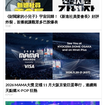
《財閥家的小兒子》宇宙回歸！《新進社員姜會長》好評
炸裂，首播就讓觀眾多巴胺爆表
韓劇
2026 MAMA大獎 定檔 11 月大阪京瓷巨蛋舉行，連續兩
天點燃 K-POP 狂熱
KPOP