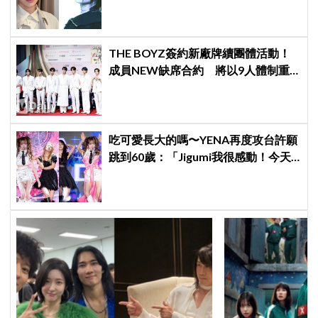
「蠢貨」：「丟石頭前先擁抱他吧」
THE BOYZ簽約新廠牌續團體活動！
成員NEW缺席合約 將以9人體制重
啟新篇章
吃可愛長大的嗎〜YENA再度攻台許願
跳到60歲：「Jigumi我很感動！今天
不回家了！」