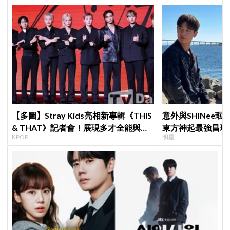
【多圖】Stray Kids亮相新專輯《THIS
意外與SHINee珉
& THAT》記者會！展現多才全能與滿
東方神起最強昌珉
KPOP
明星
滿自信，預告「以熱治熱」炸裂夏日音
的」
樂圈