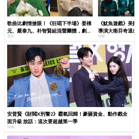
歌曲比劇情搶眼！《狂唱下半場》姜棟
《魷魚遊戲》美國
元、嚴泰九、朴智賢組混聲團體，劇中
導演大衛芬奇退出
電影
韓劇
曲《Love Is》超洗腦
聞也破局
安普賢《財閥X刑警2》霸氣回歸！豪砸資金、動作戲全
面升級 放話：這次要超越第一季
韓劇