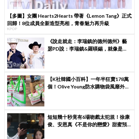
【多圖】女團 Hearts2Hearts 帶著《Lemon Tang》正式
回歸！8位成員全新造型亮相，青春魅力再升級
KPOP
《說走就走：李瑞鎮的德州德州》藝
瑟PD說：李瑞鎮&羅暎錫，就像是浪
漫喜劇的男女主角一樣XD
【K社韓國小百科】一年半狂賣178萬
個！Olive Young防水購物袋風靡外國
遊客，機場「人手一個」成新奇景
短短幾十秒竟有6場吻戲太犯規！徐康
俊、安恩真《不是你的戀愛》甜蜜預
告公開，網友直呼：太期待了！