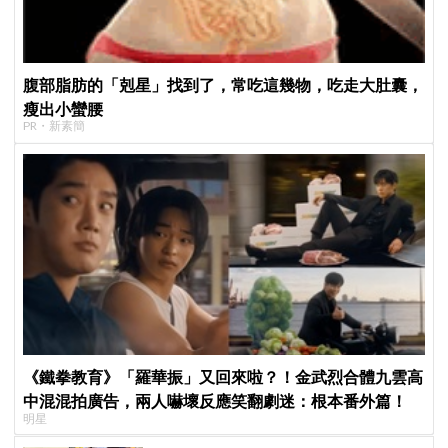
腹部脂肪的「剋星」找到了，常吃這幾物，吃走大肚囊，
瘦出小蠻腰
PR・新素簡
《鐵拳教育》「羅華振」又回來啦？！金武烈合體九雲高
中混混拍廣告，兩人嚇壞反應笑翻劇迷：根本番外篇！
明星