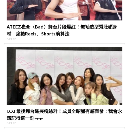
ATEEZ崔傘〈Bad〉舞台片段爆紅！無袖造型秀壯碩身
材 席捲Reels、Shorts演算法
KPOP
I.O.I 最後舞台逼哭粉絲群！成員全昭彌有感而發：我會永
遠記得這一刻ㅠㅠ
KPOP