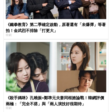
《鐵拳教育》第二季確定啟動，原著還有「未爆彈」等著
拍！金武烈不排除「打更大」
韓劇
《殺手媽咪》孔曉振×鄭準元夫妻同框掀論戰！韓網評價
兩極：「完全不搭」與「兩人演技好很期待」
韓劇