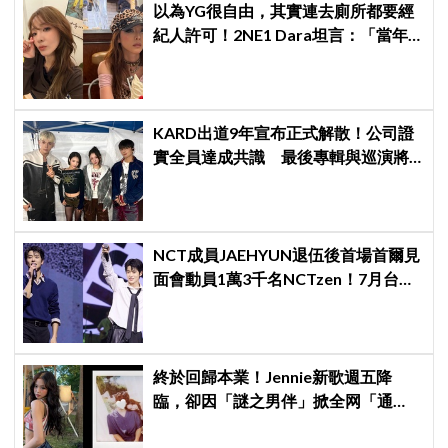
以為YG很自由，其實連去廁所都要經
紀人許可！2NE1 Dara坦言：「當年
超羨慕少女時代」
KARD出道9年宣布正式解散！公司證
實全員達成共識 最後專輯與巡演將
成告別作
NCT成員JAEHYUN退伍後首場首爾見
面會動員1萬3千名NCTzen！7月台北
場次即將登場
終於回歸本業！Jennie新歌週五降
臨，卻因「謎之男伴」掀全网「通
靈」大戰！「愛心男」是他啦