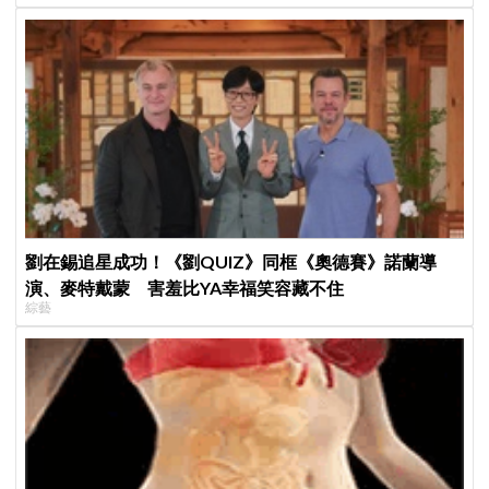
劉在錫追星成功！《劉QUIZ》同框《奧德賽》諾蘭導
演、麥特戴蒙 害羞比YA幸福笑容藏不住
綜藝