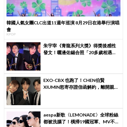
韓國人氣女團CLC出道11週年巡演 8月29日在港舉行演唱
會
KPOP
朱宇宰《青龍系列大獎》得獎後感性
發文！曬邊佑錫合照「20多歲相遇，
如今一起站上頒獎舞台」
EXO-CBX 也跑了！CHEN伯賢
XIUMIN怒寄存證信函解約，離開親手
創立的 INB100
aespa新歌〈LEMONADE〉全球粉絲
都被洗腦了！橫掃19國冠軍、MV不到