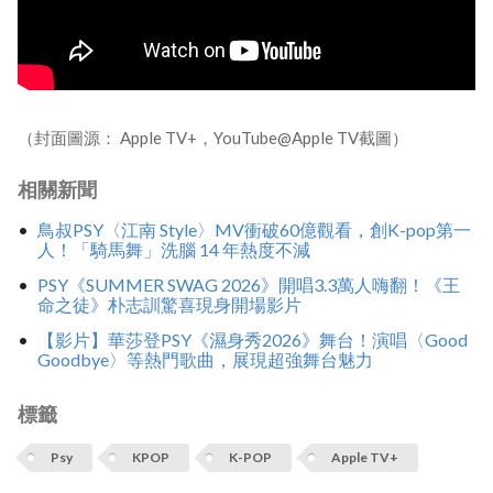
（封面圖源： Apple TV+，YouTube@Apple TV截圖）
相關新聞
鳥叔PSY〈江南 Style〉MV衝破60億觀看，創K-pop第一
人！「騎馬舞」洗腦 14 年熱度不減
PSY《SUMMER SWAG 2026》開唱3.3萬人嗨翻！《王
命之徒》朴志訓驚喜現身開場影片
【影片】華莎登PSY《濕身秀2026》舞台！演唱〈Good
Goodbye〉等熱門歌曲，展現超強舞台魅力
標籤
Psy
KPOP
K-POP
Apple TV+