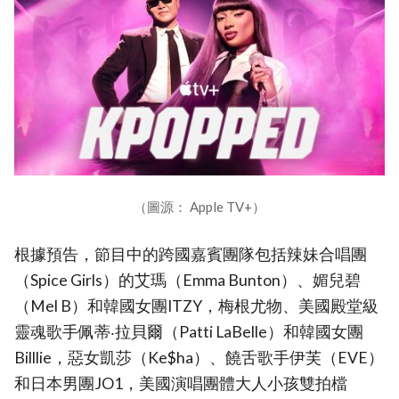
（圖源： Apple TV+）
根據預告，節目中的跨國嘉賓團隊包括辣妹合唱團
（Spice Girls）的艾瑪（Emma Bunton）、媚兒碧
（Mel B）和韓國女團ITZY，梅根尤物、美國殿堂級
靈魂歌手佩蒂‧拉貝爾（Patti LaBelle）和韓國女團
Billlie，惡女凱莎（Ke$ha）、饒舌歌手伊芙（EVE）
和日本男團JO1，美國演唱團體大人小孩雙拍檔