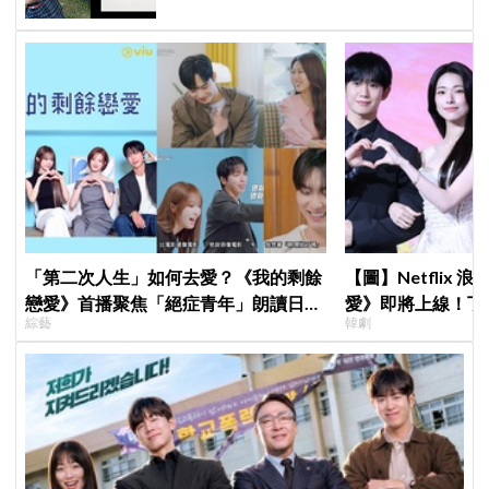
「第二次人生」如何去愛？《我的剩餘
【圖】Netflix
戀愛》首播聚焦「絕症青年」朗讀日記
愛》即將上線！丁
綜藝
韓劇
全場淚崩，初見面竟「撞見舊識」！
製作發表會，甜蜜