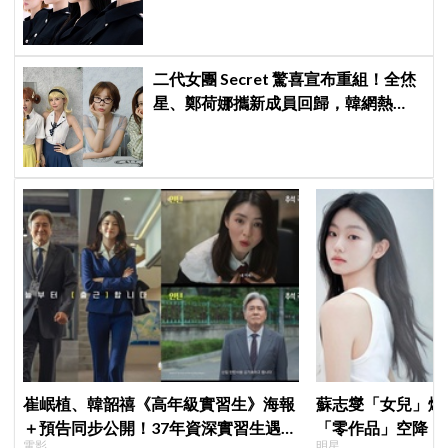
24小時破千萬觀看
二代女團 Secret 驚喜宣布重組！全烋
星、鄭荷娜攜新成員回歸，韓網熱
議：非要選新成員嗎？
崔岷植、韓韶禧《高年級實習生》海報
蘇志燮「女兒」爆
＋預告同步公開！37年資深實習生遇上
「零作品」空降《
電影
明星