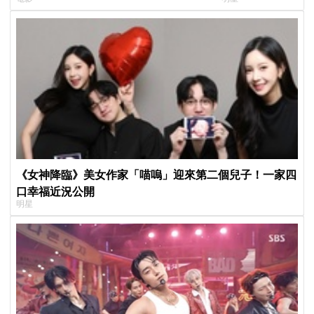
美女CEO
片被挖出網驚呆：
《女神降臨》美女作家「喵嗚」迎來第二個兒子！一家四
口幸福近況公開
明星