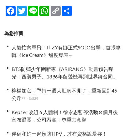
Facebook
Twitter
Line
WhatsApp
Copy
分
Link
享
為您推薦
人氣忙內單飛！ITZY有娜正式SOLO出擊，首張專
輯《Ice Cream》甜度爆表～
BTS防彈少年團新專《ARIRANG》動畫預告曝
光！西裝男子、1896年留聲機再到世界舞台同步
亮相
檸檬加它，堅持一週大肚腩不見了，重新回到45
公斤
PR・新素簡
Kep1er 改組 6 人體制！徐永恩暫停活動 8 個月後
宣布退團，公司證實：尊重其意願
伴侶和妳一起預防HPV，才有資格說愛妳！