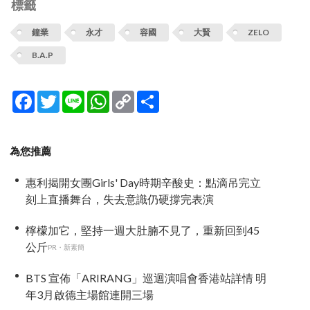
標籤
鐘業
永才
容國
大賢
ZELO
B.A.P
Facebook
Twitter
Line
WhatsApp
Copy
分
Link
享
為您推薦
惠利揭開女團Girls' Day時期辛酸史：點滴吊完立
刻上直播舞台，失去意識仍硬撐完表演
檸檬加它，堅持一週大肚腩不見了，重新回到45
公斤
PR・新素簡
BTS 宣佈「ARIRANG」巡迴演唱會香港站詳情 明
年3月啟德主場館連開三場