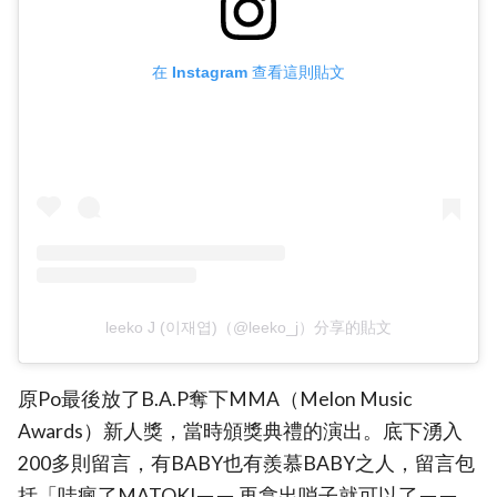
在 Instagram 查看這則貼文
leeko J (이재엽)（@leeko_j）分享的貼文
原Po最後放了B.A.P奪下MMA（Melon Music
Awards）新人獎，當時頒獎典禮的演出。底下湧入
200多則留言，有BABY也有羨慕BABY之人，留言包
括「哇瘋了MATOKIㅠㅠ 再拿出哨子就可以了ㅠㅠ