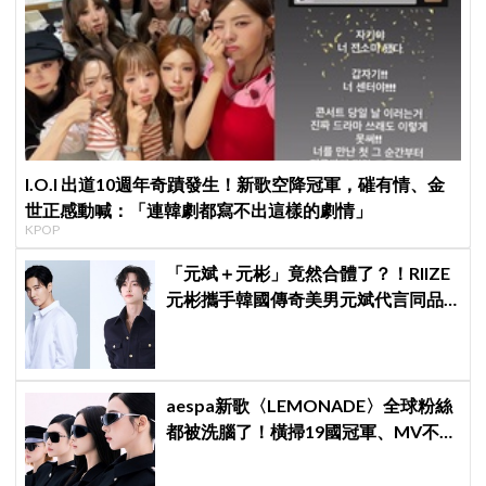
I.O.I 出道10週年奇蹟發生！新歌空降冠軍，磪有情、金
世正感動喊：「連韓劇都寫不出這樣的劇情」
KPOP
「元斌＋元彬」竟然合體了？！RIIZE
元彬攜手韓國傳奇美男元斌代言同品
牌，韓網瘋喊：兩個帥哥來了！
aespa新歌〈LEMONADE〉全球粉絲
都被洗腦了！橫掃19國冠軍、MV不到
24小時破千萬觀看