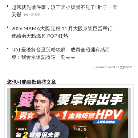
起床就先做件事，沒三天小腹就不見了! 肚子一天
天變...
PR・新素簡
2026 MAMA大獎 定檔 11 月大阪京瓷巨蛋舉行，
連續兩天點燃 K-POP 狂熱
I.O.I 最後舞台逼哭粉絲群！成員全昭彌有感而
發：我會永遠記得這一刻ㅠㅠ
Recommended by
您也可能喜歡這些文章