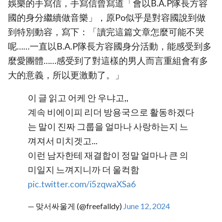
娛樂的手寫信，手寫信曾寫道「會以B.A.P隊長方容
國的身分繼續做音樂」，原Po似乎是對容國說到做
到特別動容，寫下：「讀完這篇文章怎麼可能不哭
呢……一直以B.A.P隊長方容國身分活動，能感受到多
麼愛團體……感受到了對這樣的男人而言重組會有多
大的意義，所以更激動了。」
이 글 읽고 어케 안 우냐고,,
계속 비에이피 리더 방용국으로 활동하겠다
는 말이 진짜 그룹을 얼마나 사랑하는지 느
껴져서 미치겟고...
이런 남자한테 재결합이 정말 얼마나 큰 의
미일지 느껴지니까 더 울컥함
pic.twitter.com/i5zqwaXSa6
— 맞서싸울게 (@freefalldy)
June 12, 2024