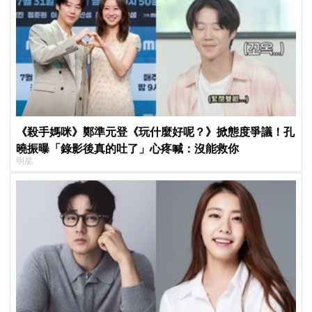
《殺手媽咪》鄭準元登《玩什麼好呢？》掀態度爭議！孔
曉振曝「錄影後真的吐了」心疼喊：沒能救你
明星