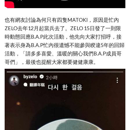
也有網友討論為何只有四隻MATOKI，原因是忙內
ZELO去年12月起當兵去了。ZELO 15日發了一則限
時動態回應B.A.P此次活動，他先向大家打招呼，接
著表示身為B.A.P忙內很遺憾不能參與睽違5年的回歸
活動，「請多多喜愛、溫暖的關心我們B.A.P成員哥
哥們」，最後也提醒大家都要健健康康。