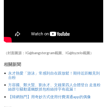
（封面圖源：IG@bangstergram截圖、IG@byzelo截圖）
相關新聞
永才熱愛「游泳」常感到自在跟放鬆！期待近距離見到
台粉
方容國、鄭大賢、劉永才、文鐘業四人合體登台 走進粉
絲群引騷動還幽默抓包粉絲排字有疏漏！
【韓網熱門】用奇妙方式使用付費溝通app的偶像