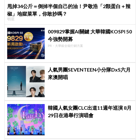
甩掉34公斤＝倒掉半個自己的油！尹敬浩「2顆蛋白＋辣
椒」地獄菜單，你敢抄嗎？
明星
009829掌握AI關鍵 大華韓國KOSPI 50
今強勢開募
PR・大華銀全能行銷方案
人氣男團SEVENTEEN小分隊DxS六月
來澳開唱
韓國人氣女團CLC出道11週年巡演 8月
29日在港舉行演唱會