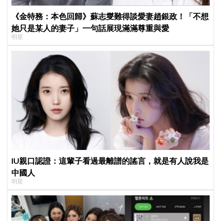
《金特務：本色回歸》蘇志燮難得談愛妻趙銀政！「不想
她只是某人的妻子」一句話展現滿滿尊重與愛
明星
IU親口認證：這輩子看過最離譜的謠言，就是有人說我是
中國人
明星