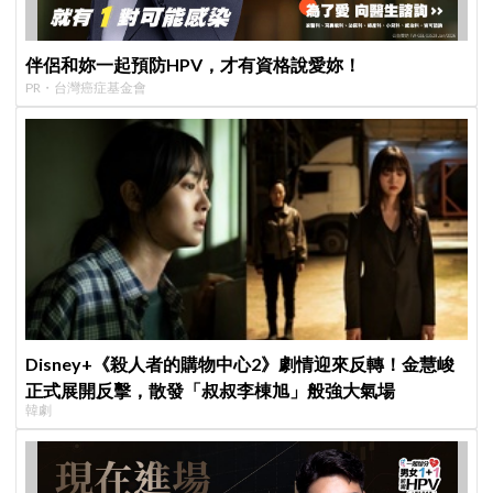
伴侶和妳一起預防HPV，才有資格說愛妳！
PR・台灣癌症基金會
Disney+《殺人者的購物中心2》劇情迎來反轉！金慧峻
正式展開反擊，散發「叔叔李棟旭」般強大氣場
韓劇