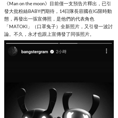
《Man on the moon》目前僅一支預告片釋出，已引
發大批粉絲BABY們期待，14日隊長容國在IG限時動
態，再發出一張宣傳照，是他們的代表角色
「MATOKI」（口罩兔子）全新照片，又引發一波討
論。不久，永才也跟上宣傳發了同張照片。