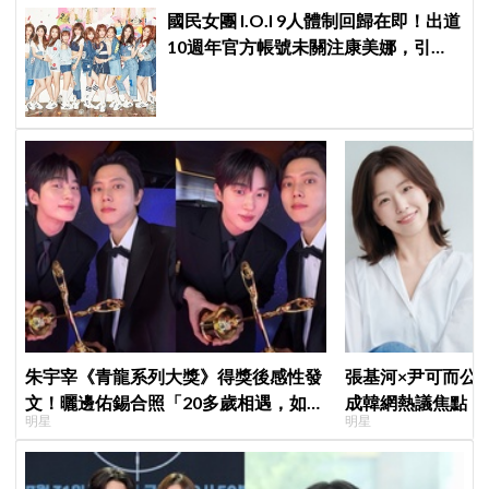
國民女團 I.O.I 9人體制回歸在即！出道
10週年官方帳號未關注康美娜，引發
韓網熱議
朱宇宰《青龍系列大獎》得獎後感性發
張基河×尹可而公
文！曬邊佑錫合照「20多歲相遇，如今
成韓網熱議焦點，
明星
明星
一起站上頒獎舞台」
媽僅差5歲」