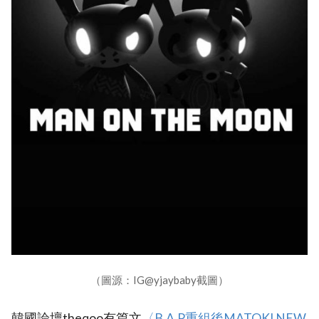
（圖源：IG@yjaybaby截圖）
韓國論壇theqoo有篇文
〈B.A.P重組後MATOKI NEW