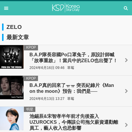
ZELO
最新文章
KPOP
B.A.P隊長容國Po口罩兔子，原設計師喊
「故事重啟」！當兵中的ZELO也出聲了！
2024年6月16日 09:46
草莓
KPOP
B.A.P真的回來了ㅠㅠ 突丟紀錄片《Man
on the moon》預告：我們是──
2024年6月13日 13:27
草莓
明星
池錫辰&宋智孝半年前才先後簽入
UZUROCKS，今傳該公司拖欠薪資還勸離
員工，藝人收入也恐影響