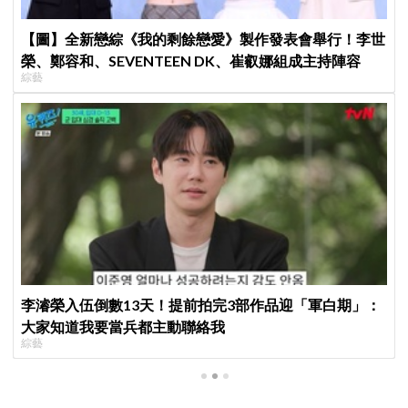
【圖】全新戀綜《我的剩餘戀愛》製作發表會舉行！李世
榮、鄭容和、SEVENTEEN DK、崔叡娜組成主持陣容
綜藝
李濬榮入伍倒數13天！提前拍完3部作品迎「軍白期」：
大家知道我要當兵都主動聯絡我
綜藝