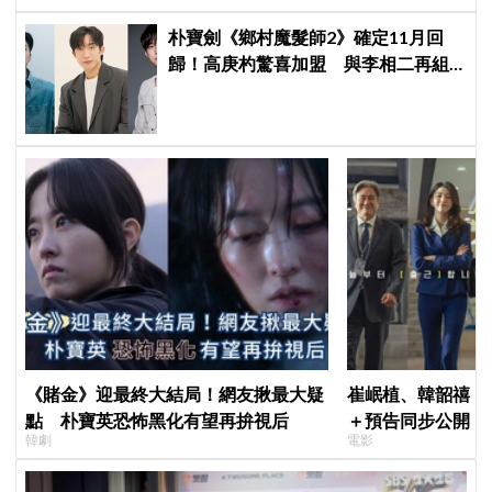
朴寶劍《鄉村魔髮師2》確定11月回
歸！高庚杓驚喜加盟 與李相二再組
療癒男神陣容
《賭金》迎最終大結局！網友揪最大疑
崔岷植、韓韶禧《
點 朴寶英恐怖黑化有望再拚視后
＋預告同步公開！
韓劇
電影
美女CEO