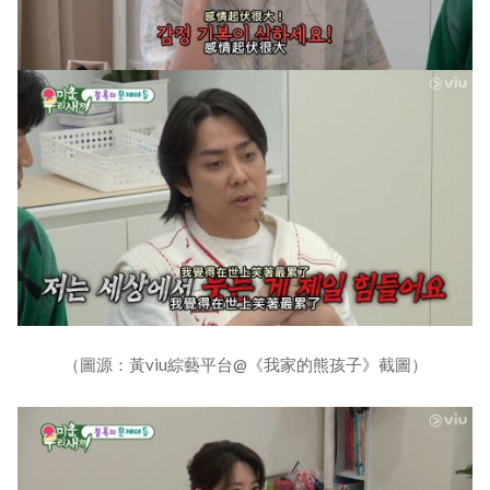
（圖源：黃viu綜藝平台@《我家的熊孩子》截圖）