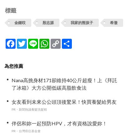
標籤
金鍾旼
殷志源
我家的熊孩子
希澈
Facebook
Twitter
Line
WhatsApp
Copy
分
Link
享
為您推薦
Nana高挑身材171卻維持40公斤超瘦！上《拜託
了冰箱》大方公開低碳高脂飲食法
女友看到未來公公頭頂後驚呆！快買養髮給男友
PR・新聞熱議養髮洗髮精
伴侶和妳一起預防HPV，才有資格說愛妳！
PR・台灣癌症基金會