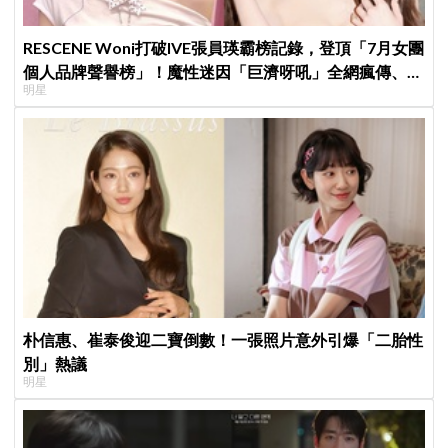
RESCENE Woni打破IVE張員瑛霸榜記錄，登頂「7月女團
個人品牌聲譽榜」！魔性迷因「巨濟呀吼」全網瘋傳、逆
明星
襲Melon第一
朴信惠、崔泰俊迎二寶倒數！一張照片意外引爆「二胎性
別」熱議
明星