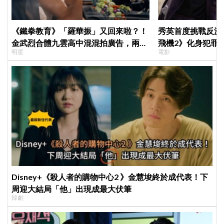
《鐵拳教育》「羅華振」又回來啦？！
秀英首度挑戰反派
金武烈合體九雲高中混混拍廣告，兩人
飛機2》化身犯罪
明星
電影
嚇壞反應笑翻劇迷：根本番外篇！
Disney+《殺人者的購物中心2 》金慧埈終於成代表！下
周迎大結局「他」出現成最大伏筆
韓劇