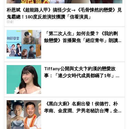
朴恩斌《超能路人甲》搞怪少女→《毛骨悚然的戀愛》見
鬼霸總！180度反差演技獲讚「信看演員」
韓劇
「第二次人生」如何去愛？《我的剩
餘戀愛》首播聚焦「絕症青年」朗讀
日記全場淚崩，初見面竟「撞見舊
識」！
Tiffany公開與丈夫卞約漢的戀愛故
事：「連少女時代成員都瞞了1年」
《全知干預視角》
《黑白大廚》名廚出發！侯德竹、朴
孝南、金度潤、尹男老秘訪台灣，全
新網綜《做料理的爺爺們》4 月首播