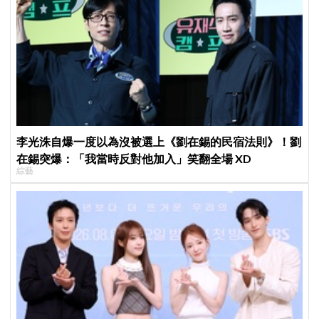
李光洙自爆一度以為沒被選上《劉在錫的民宿法則》！劉
在錫突爆：「我當時反對他加入」笑翻全場 XD
綜藝