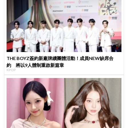
THE BOYZ簽約新廠牌續團體活動！成員NEW缺席合
約 將以9人體制重啟新篇章
KPOP