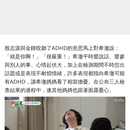
殷志源與金鍾旼聽了ADHD的意思馬上對希澈說：
「就是你啊！」「很嚴重！」希澈平時愛說話、愛參
與別人的事、心情起伏大，加上在檢測期間不時岔出
話題或是表現不耐煩情緒，許多表現都指向希澈可能
有ADHD，讓希澈媽媽看了相當擔憂。在公布三人檢
查結果的過程中，連其他媽媽也跟著面露憂心。