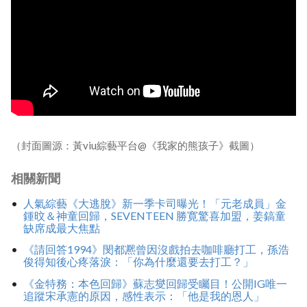
（封面圖源：黃viu綜藝平台@《我家的熊孩子》截圖）
相關新聞
人氣綜藝《大逃脫》新一季卡司曝光！「元老成員」金
鍾旼＆神童回歸，SEVENTEEN 勝寛驚喜加盟，姜鎬童
缺席成最大焦點
《請回答1994》閔都凞曾因沒戲拍去咖啡廳打工，孫浩
俊得知後心疼落淚：「你為什麼還要去打工？」
《金特務：本色回歸》蘇志燮回歸受矚目！公開IG唯一
追蹤宋承憲的原因，感性表示：「他是我的恩人」