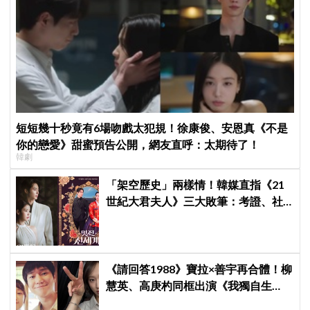
短短幾十秒竟有6場吻戲太犯規！徐康俊、安恩真《不是
你的戀愛》甜蜜預告公開，網友直呼：太期待了！
韓劇
「架空歷史」兩樣情！韓媒直指《21
世紀大君夫人》三大敗筆：考證、社
會觀、女性敘事全垮！讚《我的王室
死對頭》諷刺到位
《請回答1988》寶拉×善宇再合體！柳
慧英、高庚杓同框出演《我獨自生
活》，戲裡夫妻戲外也有特別緣分