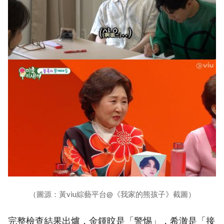
（圖源：黃viu綜藝平台@《我家的熊孩子》截圖）
完整檢查結果出爐，金鍾旼是「警惕」，希澈是「接