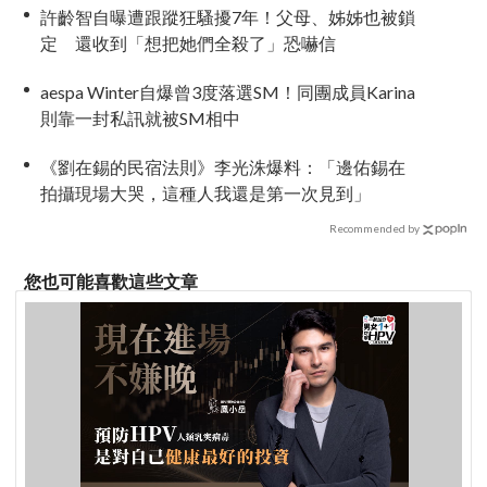
許齡智自曝遭跟蹤狂騷擾7年！父母、姊姊也被鎖
定 還收到「想把她們全殺了」恐嚇信
aespa Winter自爆曾3度落選SM！同團成員Karina
則靠一封私訊就被SM相中
《劉在錫的民宿法則》李光洙爆料：「邊佑錫在
拍攝現場大哭，這種人我還是第一次見到」
Recommended by
您也可能喜歡這些文章