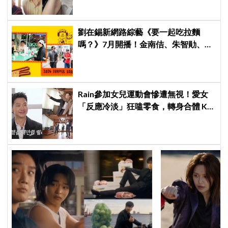
劉在錫新網路綜藝《要一起吃拉麵
嗎？》7月開播！金南佶、朱智勛、尹
敬浩同行展開美食之旅
Rain參加女兒運動會慘遭無視！愛女
「反應冷淡」狂嗑零食，轉身合體 KAI
大跳雙人舞帥度炸裂