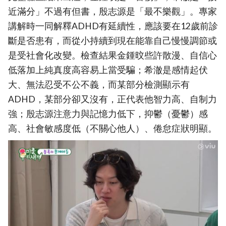
近滿分」不過有但書，殷志源是「最不樂觀」。專家
講解時一同解釋ADHD有延續性，應該要在12歲前診
斷是否患有，而從小持續到現在能靠自己慢慢調節或
是受社會化改變。檢查結果金鍾旼些許散漫、自信心
低落加上純真度高容易上當受騙；希澈是感情起伏
大、無法忍受不公不義，而某部分檢測顯示有
ADHD，某部分卻又沒有，正代表他智力高、自制力
強；殷志源注意力與記憶力低下，抑鬱（憂鬱）感
高、社會敏感度低（不關心他人）、倦怠症狀明顯。