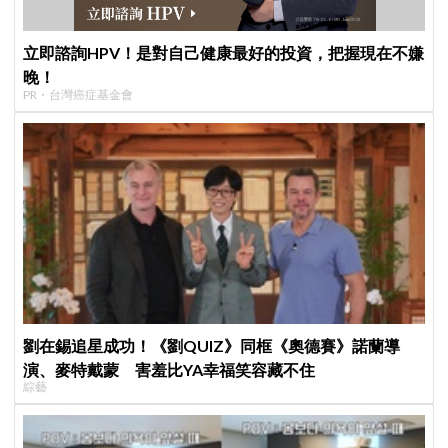
立即諮詢HPV！是對自己健康最好的投資，把握現在不嫌
晚！
PR・台灣癌症基金會
劉在錫追星成功！《劉QUIZ》同框《奧德賽》諾蘭導
演、麥特戴蒙 害羞比YA幸福笑容藏不住
綜藝