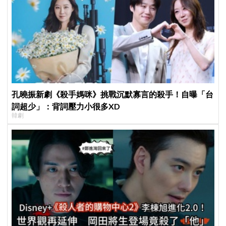
孔曉振新劇《殺手媽咪》挑戰沉默寡言的殺手！自曝「台
詞超少」：背詞壓力小很多XD
韓劇