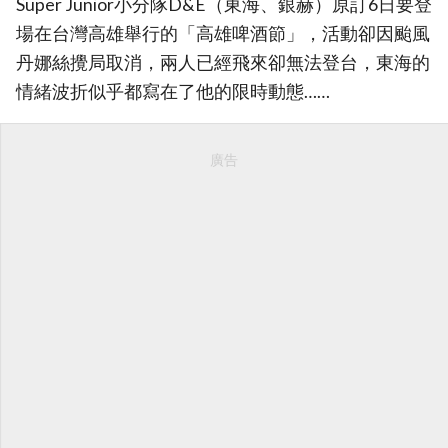
Super Junior小分隊D&E（東海、銀赫）原訂6日要登
場在台灣高雄舉行的「高雄啤酒節」，活動卻因颱風
丹娜絲攪局取消，兩人已經飛來卻無法登台，東海的
情緒波折似乎都寫在了他的限時動態……
廣告