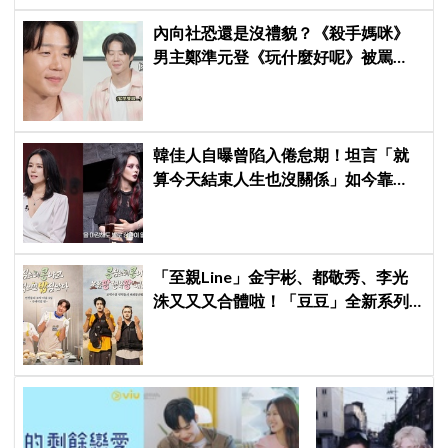
內向社恐還是沒禮貌？《殺手媽咪》
男主鄭準元登《玩什麼好呢》被罵
爆，劉在錫、孔曉振狂救場也帶不動
韓佳人自曝曾陷入倦怠期！坦言「就
算今天結束人生也沒關係」如今靠
YouTube重拾生活樂趣
「至親Line」金宇彬、都敬秀、李光
洙又又又合體啦！「豆豆」全新系列
本月開拍