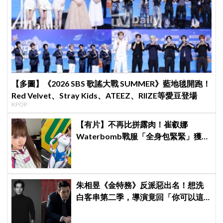
【多圖】《2026 SBS 歌謠大戰 SUMMER》藍地毯開跑！
Red Velvet、Stray Kids、ATEEZ、RIIZE等愛豆登場
KPOP
【有片】不再比拼露肉！崔叡娜
Waterbomb戰服「全身包緊緊」獲好
評，逆向操作炸翻全場：根本福音戰
士
朱相昱《金特務》反派惡出名！想洗
白客串第二季，導演竟回「你可以這
樣演.....」他秒喊：不要！