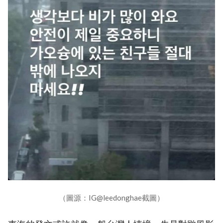
（圖源：IG@leedonghae截圖）