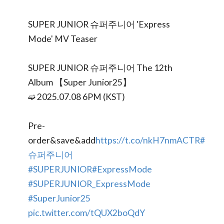
SUPER JUNIOR 슈퍼주니어 'Express
Mode' MV Teaser
SUPER JUNIOR 슈퍼주니어 The 12th
Album 【Super Junior25】
➫ 2025.07.08 6PM (KST)
Pre-
order&save&add
https://t.co/nkH7nmACTR
#
슈퍼주니어
#SUPERJUNIOR
#ExpressMode
#SUPERJUNIOR_ExpressMode
#SuperJunior25
pic.twitter.com/tQUX2boQdY