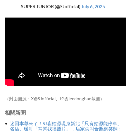
— SUPER JUNIOR (@SJofficial)
July 6, 2025
（封面圖源：X@SJofficial、IG@leedonghae截圖）
相關新聞
迷因本尊來了！SJ崔始源現身新北「只有始源能停車」
名店、暖叮「常幫我換照片」，店家尖叫合照網笑翻：