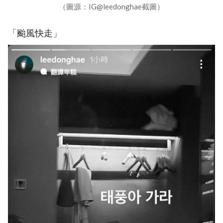
（圖源：IG@leedonghae截圖）
「颱風快走」