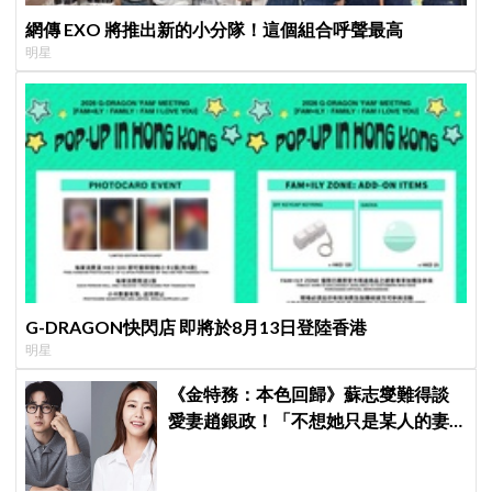
網傳 EXO 將推出新的小分隊！這個組合呼聲最高
明星
G-DRAGON快閃店 即將於8月13日登陸香港
明星
《金特務：本色回歸》蘇志燮難得談
愛妻趙銀政！「不想她只是某人的妻
子」一句話展現滿滿尊重與愛