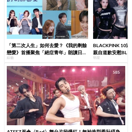
「第二次人生」如何去愛？《我的剩餘
BLACKPINK 10
戀愛》首播聚焦「絕症青年」朗讀日記
親自道歉安慰BLI
綜藝
明星
全場淚崩，初見面竟「撞見舊識」！
直呼：「看了心裡
ATEEZ崔傘〈Bad〉舞台片段爆紅！無袖造型秀壯碩身