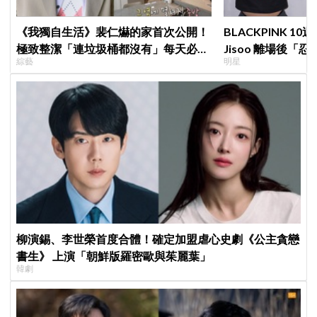
《我獨自生活》裴仁爀的家首次公開！
BLACKPINK 
極致整潔「連垃圾桶都沒有」每天必做
Jisoo 離場後
綜藝
明星
一件事
看了好心疼
柳演錫、李世榮首度合體！確定加盟虐心史劇《公主貪戀
書生》 上演「朝鮮版羅密歐與茱麗葉」
韓劇