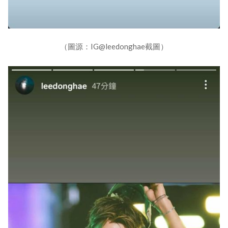
（圖源：IG@leedonghae截圖）