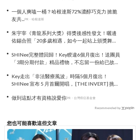
一個人爽嗑一桶？哈根達斯72%濃醇巧克力 掀脆
友共...
PR・哈根達斯
朱宇宰《青龍系列大獎》得獎後感性發文！曬邊
佑錫合照「20多歲相遇，如今一起站上頒獎舞
台」
SHINee完整體回歸！Key睽違6個月復出！送團員
「3期分期付款」精品禮物，不忘留一份給已故鐘
鉉
Key走出「非法醫療風波」時隔5個月復出！
SHINee 宣布 5 月首爾開唱， [THE INVERT] 挑戰
「翻轉」視角重新出發
做到這點才有資格說愛你
PR・台灣癌症基金會
Recommended by
您也可能喜歡這些文章