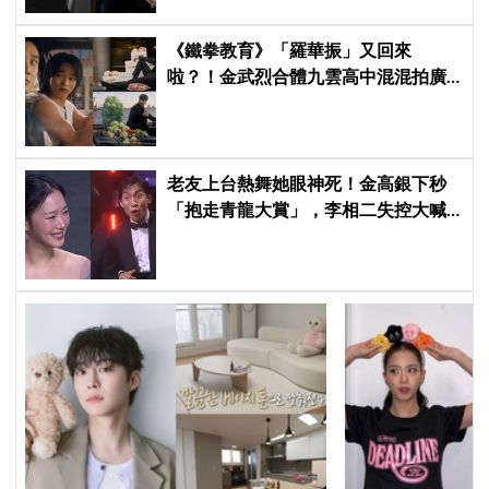
《鐵拳教育》「羅華振」又回來
啦？！金武烈合體九雲高中混混拍廣
告，兩人嚇壞反應笑翻劇迷：根本番
外篇！
老友上台熱舞她眼神死！金高銀下秒
「抱走青龍大賞」，李相二失控大喊
「呀！」真情流露網笑翻