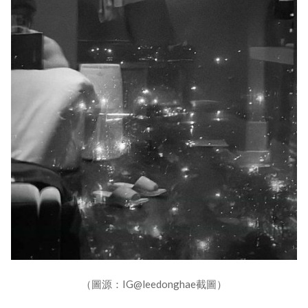
（圖源：IG@leedonghae截圖）