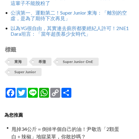
這輩子不能脫粉了
公演第一、運動第二！Super Junior 東海：「離別的空
虛，是為了期待下次再見」
以為YG很自由，其實連去廁所都要經紀人許可！2NE1
Dara坦言：「當年超羨慕少女時代」
標籤
東海
希澈
Super Junior-DnE
Super Junior
Facebook
Twitter
Line
WhatsApp
Copy
分
Link
享
為您推薦
甩掉34公斤＝倒掉半個自己的油！尹敬浩「2顆蛋
白＋辣椒」地獄菜單，你敢抄嗎？