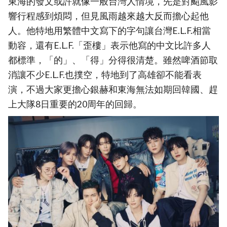
東海的發文或許就像一般台灣人情境，先是對颱風影
響行程感到煩悶，但見風雨越來越大反而擔心起他
人。他特地用繁體中文寫下的字句讓台灣E.L.F.相當
動容，還有E.L.F.「歪樓」表示他寫的中文比許多人
都標準，「的」、「得」分得很清楚。雖然啤酒節取
消讓不少E.L.F.也撲空，特地到了高雄卻不能看表
演，不過大家更擔心銀赫和東海無法如期回韓國、趕
上大隊8日重要的20周年的回歸。