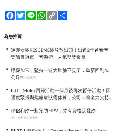
Facebook
Twitter
Line
WhatsApp
Copy
分
Link
享
為您推薦
逆襲女團RESCENE終於熬出頭！出道2年首奪音
樂節目冠軍 音源榜、人氣雙雙爆發
檸檬加它，堅持一週大肚腩不見了，重新回到45
公斤
PR・新素簡
ILLIT Moka 回歸活動一個月後再次暫停活動！因
過度緊張與焦慮症狀需休養，公司：將全力支持
恢復健康
伴侶和妳一起預防HPV，才有資格說愛妳！
PR・台灣癌症基金會
RIIZE人氣爆發！〈Do your dance〉拿下三冠王