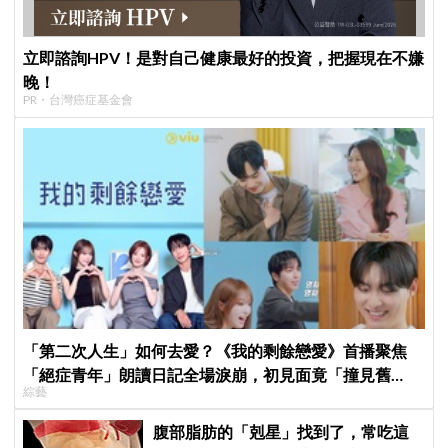
立即諮詢HPV！是對自己健康最好的投資，把握現在不嫌
晚！
PR・台灣癌症基金會
「第二次人生」如何去愛？《我的剩餘戀愛》首播聚焦
「絕症青年」朗讀日記全場淚崩，初見面竟「撞見舊
綜藝
識」！
腹部脂肪的「剋星」找到了，常吃這