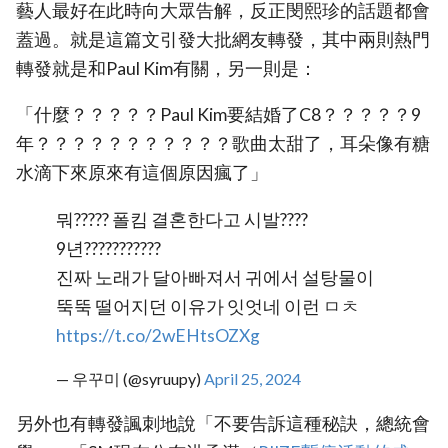
藝人最好在此時向大眾告解，反正閔熙珍的話題都會
蓋過。就是這篇文引發大批網友轉發，其中兩則熱門
轉發就是和Paul Kim有關，另一則是：
「什麼？？？？？Paul Kim要結婚了C8？？？？？9
年？？？？？？？？？？？歌曲太甜了，耳朵像有糖
水滴下來原來有這個原因瘋了」
뭐????? 폴킴 결혼한다고 시발????
9년???????????
진짜 노래가 달아빠져서 귀에서 설탕물이
뚝뚝 떨어지던 이유가 잇엇네 이런 ㅁㅊ
https://t.co/2wEHtsOZXg
— 우꾸미 (@syruupy)
April 25, 2024
另外也有轉發諷刺地說「不要告訴這種秘訣，總統會