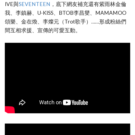
IVE與
‎SEVENTEEN
，底下網友補充還有紫雨林金倫
我、李鎮赫、U-KISS、BTOB李昌燮、MAMAMOO
頌樂、金在煥、李燦元（Trot歌手）……形成粉絲們
間互相求援、宣傳的可愛互動。