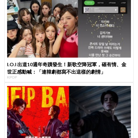
I.O.I 出道10週年奇蹟發生！新歌空降冠軍，磪有情、金
世正感動喊：「連韓劇都寫不出這樣的劇情」
KPOP