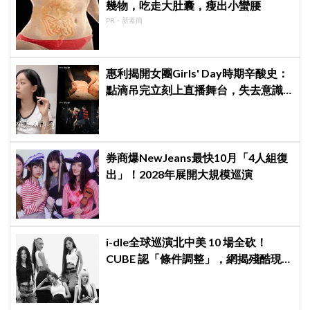
幾物，吃走大肚囊，瘦出小蠻腰
PR・新素簡
惠利揭開女團Girls' Day時期辛酸史：
點滴吊完立刻上直播舞台，失去意識
仍硬撐完表演
券商爆NewJeans最快10月「4人組復
出」！2028年展開大規模巡演
i-dle全球巡演北中美 10 場全砍！
CUBE 認「條件調整」，網揭殘酷現
實：燃油費狂飆恐引發 K-Pop 棄美
潮？