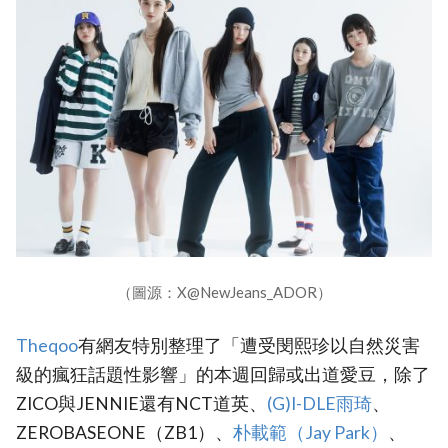
（圖源：X@NewJeans_ADOR）
‎Theqoo
有網友特別整理了「遭受閔熙珍以自然災害
級的瘋狂話題性影響」的本週回歸或出道愛豆，除了
ZICO與JENNIE還有NCT道英、
(G)I-DLE雨琦
、
ZEROBASEONE（ZB1）、
‎朴載範（Jay Park）
、