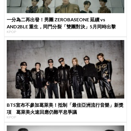
一分為二再出發！男團 ZEROBASEONE 延續 vs
AND2BLE 重生，同門分裂「雙團對決」5月同時出擊
KPOP
BTS宣布不參加葛萊美！抵制「最佳亞洲流行音樂」新獎
項 葛萊美火速回應仍難平息爭議
KPOP