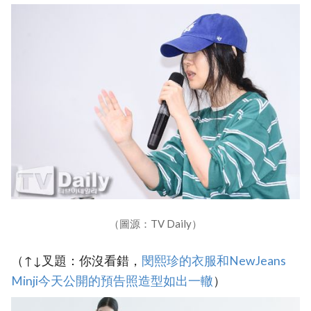
（圖源：TV Daily）
（↑↓叉題：你沒看錯，
‎閔熙珍的衣服和NewJeans
Minji今天公開的預告照造型如出一轍
）