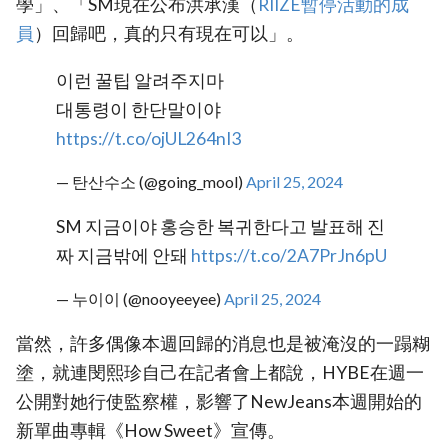
學」、「SM現在公布洪承漢（
‎RIIZE暫停活動的成
員‎
）回歸吧，真的只有現在可以」。
이런 꿀팁 알려주지마
대통령이 한단말이야
https://t.co/ojUL264nI3
— 탄산수소 (@going_mool)
April 25, 2024
SM 지금이야 홍승한 복귀한다고 발표해 진
짜 지금밖에 안돼
https://t.co/2A7PrJn6pU
— 누이이 (@nooyeeyee)
April 25, 2024
當然，許多偶像本週回歸的消息也是被淹沒的一蹋糊
塗，就連閔熙珍自己在記者會上都說，HYBE在週一
公開對她行使監察權，影響了NewJeans本週開始的
新單曲專輯《How Sweet》宣傳。