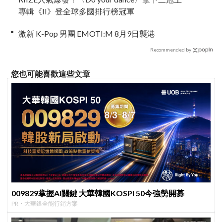
專輯《II》登全球多國排行榜冠軍
激新 K-Pop 男團 EMOTI:M 8月9日襲港
Recommended by
您也可能喜歡這些文章
009829掌握AI關鍵 大華韓國KOSPI 50今強勢開募
PR・大華銀全能行銷方案