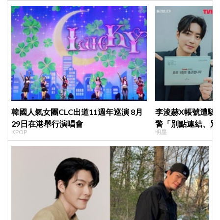
韓國人氣女團CLC出道11週年巡演 8月
李浚赫X帳號遭駭
29日在港舉行演唱會
警「別點連結、別
KPOP
明星
了