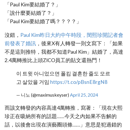
「Paul Kim要結婚了？」
「說什麼要結婚了？」
「Paul Kim要結婚了嗎？？？？」
沒錯，
‎Paul Kim昨日大約中午時段，閔熙珍開記者會
前發表了婚訊
，後來X有人轉發一則文寫下：「如果
不是這則推特，我都不知道Paul Kim」結婚了，高達
2.4萬轉推比上頭ZICO員工的貼文還熱門！
이 트윗 아니었으면 폴킴 결혼한 줄도 모르
고 살았을 거임
https://t.co/pBsnE8rgN8
— 니노 (@maximuskeyser)
April 25, 2024
而該文轉發的內容高達4萬轉推，寫著：「現在大熙
珍正在吸納所有的話題……今天之內如果不告解的
話，以後會出現在演藝圈頭條……」意思是犯過錯的