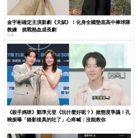
金宇彬確定主演新劇《天賦》！化身全國墊底高中棒球隊
教練 挑戰熱血成長劇
韓劇
《殺手媽咪》鄭準元登《玩什麼好呢？》掀態度爭議！孔
曉振曝「錄影後真的吐了」心疼喊：沒能救你
明星