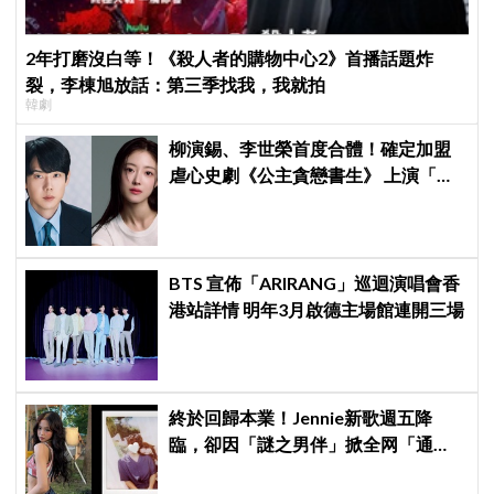
2年打磨沒白等！《殺人者的購物中心2》首播話題炸
裂，李棟旭放話：第三季找我，我就拍
韓劇
柳演錫、李世榮首度合體！確定加盟
虐心史劇《公主貪戀書生》 上演「朝
鮮版羅密歐與茱麗葉」
BTS 宣佈「ARIRANG」巡迴演唱會香
港站詳情 明年3月啟德主場館連開三場
終於回歸本業！Jennie新歌週五降
臨，卻因「謎之男伴」掀全网「通
靈」大戰！「愛心男」是他啦