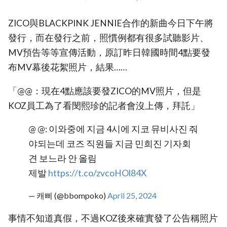
ZICO與BLACKPINK JENNIE合作的新曲今日下午將
發行，而在發行之前，照慣例都有很多試聽影片、
MV預告等等宣傳活動，原訂昨日韓國時間4點要發
布MV幕後花絮照片，結果……
「@@：現在4點應該要發ZICO的MV照片，但是
KOZ員工為了看閔熙珍的記者會沒上傳，拜託」
@ @: 이와중에 지금 4시에 지코 뮤비사진 줘
야되는데 코즈 직원들 지금 민희진 기자회
견 보느라 안 올림
제발
https://t.co/zvcoHOl84X
— 캐삐 (@bbompoko)
April 25, 2024
事情不知道真假，不過KOZ後來確實發了公告稱照片