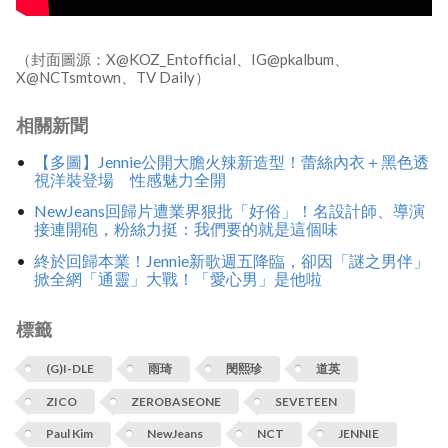
（封面圖源：X@KOZ_Entofficial、IG@pkalbum、
X@NCTsmtown、TV Daily）
相關新聞
【多圖】Jennie公開大膽火辣新造型！蕾絲內衣＋黑色透
視洋裝登場 性感魅力全開
NewJeans回歸片遭業界狠批「好俗」！名設計師、導演
接連開砲，粉絲力挺：我們要的就是這個味
終於回歸本業！Jennie新歌週五降臨，卻因「謎之男伴」
掀全網「通靈」大戰！「愛心男」是他啦
標籤
(G)I-DLE
雨琦
閔熙珍
道英
ZICO
ZEROBASEONE
SEVETEEN
Paul Kim
NewJeans
NCT
JENNIE