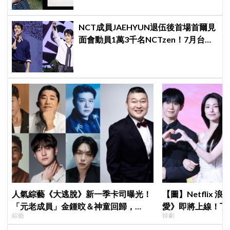
NCT成員JAEHYUN退伍後首場首爾見
面會動員1萬3千名NCTzen！7月台北
場次即將登場
人氣綜藝《大逃脫》新一季卡司曝光！
【圖】Netflix
「元老成員」金鍾旼＆神童回歸，
愛》即將上線！丁
綜藝
韓劇
SEVENTEEN 勝寛驚喜加盟，姜鎬童缺
製作發表會，甜蜜