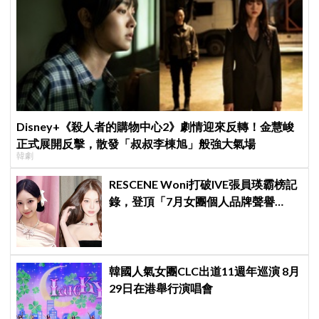
Disney+《殺人者的購物中心2》劇情迎來反轉！金慧峻
正式展開反擊，散發「叔叔李棟旭」般強大氣場
韓劇
RESCENE Woni打破IVE張員瑛霸榜記
錄，登頂「7月女團個人品牌聲譽
榜」！魔性迷因「巨濟呀吼」全網瘋
傳、逆襲Melon第一
韓國人氣女團CLC出道11週年巡演 8月
29日在港舉行演唱會