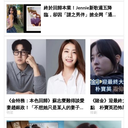
終於回歸本業！Jennie新歌週五降
臨，卻因「謎之男伴」掀全网「通
靈」大戰！「愛心男」是他啦
《金特務：本色回歸》蘇志燮難得談愛
《賭金》迎最終大
妻趙銀政！「不想她只是某人的妻子」
點 朴寶英恐怖黑
明星
韓劇
一句話展現滿滿尊重與愛