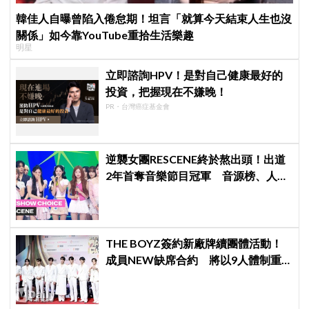
韓佳人自曝曾陷入倦怠期！坦言「就算今天結束人生也沒
關係」如今靠YouTube重拾生活樂趣
明星
立即諮詢HPV！是對自己健康最好的
投資，把握現在不嫌晚！
PR・台灣癌症基金會
逆襲女團RESCENE終於熬出頭！出道
2年首奪音樂節目冠軍 音源榜、人氣
雙雙爆發
THE BOYZ簽約新廠牌續團體活動！
成員NEW缺席合約 將以9人體制重
啟新篇章