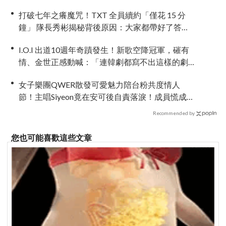
打破七年之癢魔咒！TXT 全員續約「僅花 15 分
鐘」 隊長秀彬揭秘背後原因：大家都帶好了答
案！
I.O.I 出道10週年奇蹟發生！新歌空降冠軍，磪有
情、金世正感動喊：「連韓劇都寫不出這樣的劇
情」
女子樂團QWER散發可愛魅力陪台粉共度情人
節！主唱Siyeon竟在安可後自責落淚！成員慌成一
團~
Recommended by
您也可能喜歡這些文章