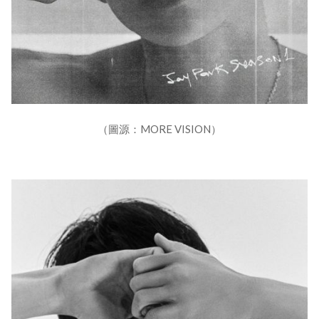
（圖源：MORE VISION）