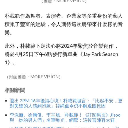
（圖源：MORE VISION）
朴載範作為舞者、表演者、企業家等多重身份的藝人
積累了豐富的經驗，令人期待這次將帶來什麼樣的音
樂。
此外，朴載範下定決心將2024年聚焦於音樂創作，
將於4月25日下午6點發行新單曲《Jay Park Season
1》。
（封面圖源：MORE VISION）
相關新聞
退出 2PM 16年後談心境！朴載範坦言：「比起不安，更
對失望的人感到抱歉」韓網至今仍不解退團原因
李洙赫、徐康俊、李宰旭、朴載範！《訂閱男友》Jisoo
與「她的男人們」名單曝光，網驚：這後宮陣容太狂