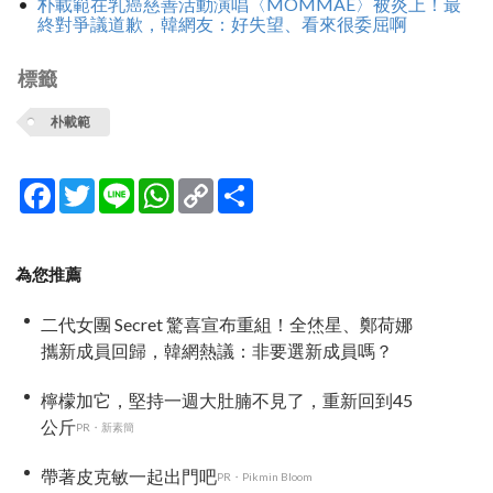
朴載範在乳癌慈善活動演唱〈MOMMAE〉被炎上！最
終對爭議道歉，韓網友：好失望、看來很委屈啊
標籤
朴載範
Facebook
Twitter
Line
WhatsApp
Copy
分
Link
享
為您推薦
二代女團 Secret 驚喜宣布重組！全烋星、鄭荷娜
攜新成員回歸，韓網熱議：非要選新成員嗎？
檸檬加它，堅持一週大肚腩不見了，重新回到45
公斤
PR・新素簡
帶著皮克敏一起出門吧
PR・Pikmin Bloom