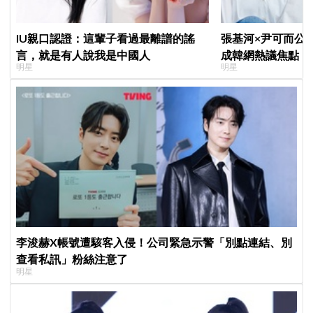
IU親口認證：這輩子看過最離譜的謠
張基河×尹可而公
言，就是有人說我是中國人
成韓網熱議焦點，
明星
明星
媽僅差5歲」
李浚赫X帳號遭駭客入侵！公司緊急示警「別點連結、別
查看私訊」粉絲注意了
明星