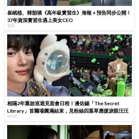
崔岷植、韓韶禧《高年級實習生》海報＋預告同步公開！
37年資深實習生遇上美女CEO
電影
相隔2年重啟巡迴見面會日程！邊佑錫「The Secret
Library」首爾場圓滿結束，見粉絲四葉草應援淚眼汪汪
KPOP