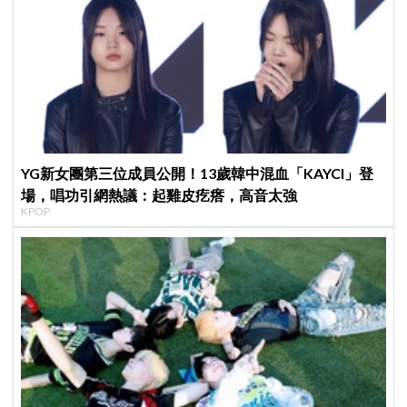
YG新女團第三位成員公開！13歲韓中混血「KAYCI」登
場，唱功引網熱議：起雞皮疙瘩，高音太強
KPOP