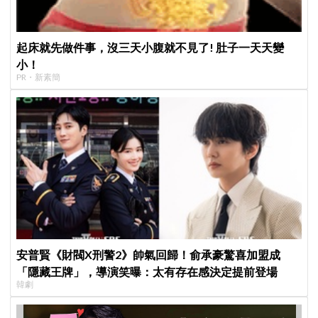
起床就先做件事，沒三天小腹就不見了! 肚子一天天變
小！
PR・新素簡
安普賢《財閥X刑警2》帥氣回歸！俞承豪驚喜加盟成
「隱藏王牌」，導演笑曝：太有存在感決定提前登場
韓劇