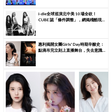
i-dle全球巡演北中美 10 場全砍！
CUBE 認「條件調整」，網揭殘酷現
實：燃油費狂飆恐引發 K-Pop 棄美
潮？
惠利揭開女團Girls' Day時期辛酸史：
點滴吊完立刻上直播舞台，失去意識
仍硬撐完表演