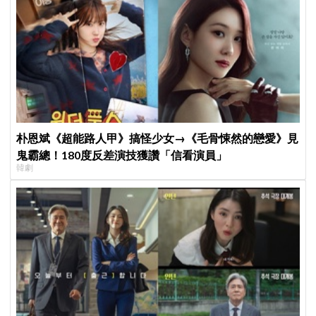
朴恩斌《超能路人甲》搞怪少女→《毛骨悚然的戀愛》見
鬼霸總！180度反差演技獲讚「信看演員」
韓劇