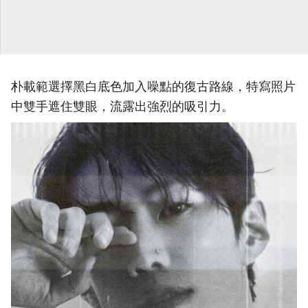
朴載範選擇黑白底色加入噪點的復古路線，特寫照片
中雙手遮住雙眼，流露出強烈的吸引力。