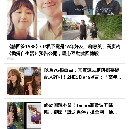
《請回答1988》CP私下竟是16年好友！柳惠英、高庚杓
《我獨自生活》預告公開，暖心互動掀回憶殺
綜藝
以為YG很自由，其實連去廁所都要經
紀人許可！2NE1 Dara坦言：「當年
超羨慕少女時代」
終於回歸本業！Jennie新歌週五降
臨，卻因「謎之男伴」掀全网「通
靈」大戰！「愛心男」是他啦