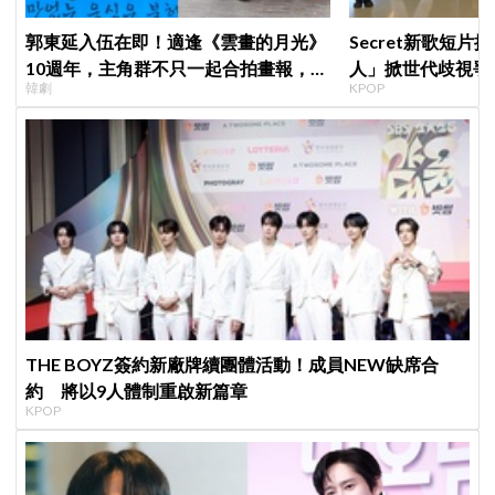
郭東延入伍在即！適逢《雲畫的月光》
Secret新歌短片
10週年，主角群不只一起合拍畫報，還
人」掀世代歧視爭
韓劇
KPOP
錄製特別節目
舒服
THE BOYZ簽約新廠牌續團體活動！成員NEW缺席合
約 將以9人體制重啟新篇章
KPOP