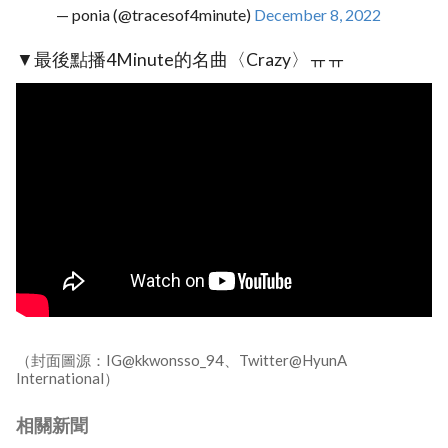
— ponia (@tracesof4minute)
December 8, 2022
▼最後點播4Minute的名曲〈Crazy〉ㅠㅠ
（封面圖源：IG@kkwonsso_94、Twitter@HyunA
International）
相關新聞