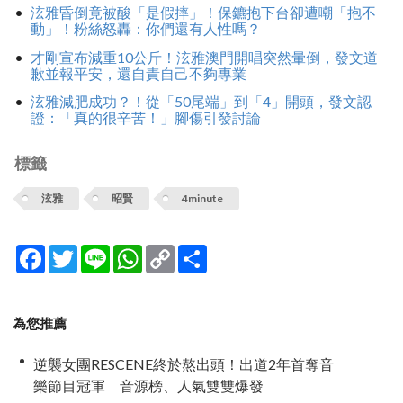
泫雅昏倒竟被酸「是假摔」！保鑣抱下台卻遭嘲「抱不
動」！粉絲怒轟：你們還有人性嗎？
才剛宣布減重10公斤！泫雅澳門開唱突然暈倒，發文道
歉並報平安，還自責自己不夠專業
泫雅減肥成功？！從「50尾端」到「4」開頭，發文認
證：「真的很辛苦！」腳傷引發討論
標籤
泫雅
昭賢
4minute
Facebook
Twitter
Line
WhatsApp
Copy
分
Link
享
為您推薦
逆襲女團RESCENE終於熬出頭！出道2年首奪音
樂節目冠軍 音源榜、人氣雙雙爆發