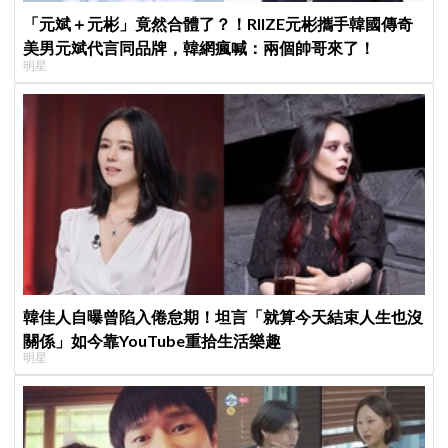
「元斌＋元彬」竟然合體了？！RIIZE元彬攜手韓國傳奇
美男元斌代言同品牌，韓網瘋喊：兩個帥哥來了！
明星
韓佳人自曝曾陷入倦怠期！坦言「就算今天結束人生也沒
關係」如今靠YouTube重拾生活樂趣
明星