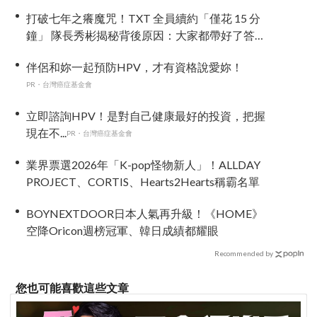
打破七年之癢魔咒！TXT 全員續約「僅花 15 分
鐘」 隊長秀彬揭秘背後原因：大家都帶好了答
案！
伴侶和妳一起預防HPV，才有資格說愛妳！
PR・台灣癌症基金會
立即諮詢HPV！是對自己健康最好的投資，把握
現在不...
PR・台灣癌症基金會
業界票選2026年「K-pop怪物新人」！ALLDAY
PROJECT、CORTIS、Hearts2Hearts稱霸名單
BOYNEXTDOOR日本人氣再升級！《HOME》
空降Oricon週榜冠軍、韓日成績都耀眼
Recommended by
您也可能喜歡這些文章