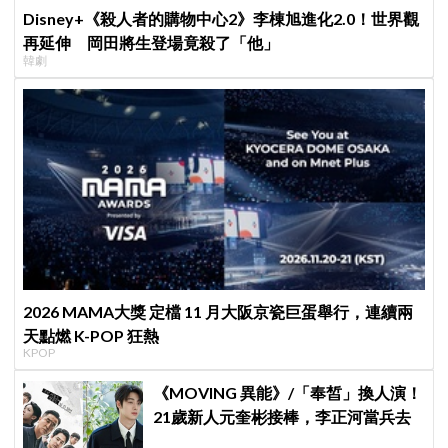
Disney+《殺人者的購物中心2》李棟旭進化2.0！世界觀
再延伸 岡田將生登場竟殺了「他」
韓劇
2026 MAMA大獎 定檔 11 月大阪京瓷巨蛋舉行，連續兩
天點燃 K-POP 狂熱
KPOP
《MOVING 異能》/「奉皙」換人演！
21歲新人元奎彬接棒，李正河當兵去