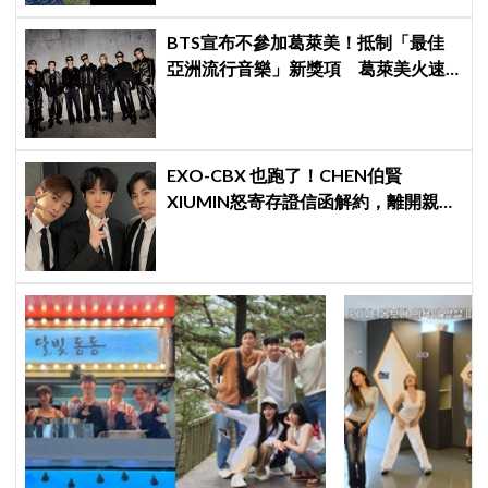
BTS宣布不參加葛萊美！抵制「最佳
亞洲流行音樂」新獎項 葛萊美火速
回應仍難平息爭議
EXO-CBX 也跑了！CHEN伯賢
XIUMIN怒寄存證信函解約，離開親手
創立的 INB100