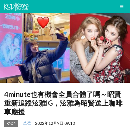
4minute也有機會全員合體了嗎～昭賢
重新追蹤泫雅IG，泫雅為昭賢送上咖啡
車應援
草莓
2022年12月9日 09:10
KPOP