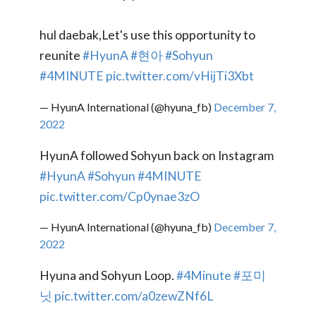
hul daebak,Let's use this opportunity to
reunite
#HyunA
#현아
#Sohyun
#4MINUTE
pic.twitter.com/vHijTi3Xbt
— HyunA International (@hyuna_fb)
December 7,
2022
HyunA followed Sohyun back on Instagram
#HyunA
#Sohyun
#4MINUTE
pic.twitter.com/Cp0ynae3zO
— HyunA International (@hyuna_fb)
December 7,
2022
Hyuna and Sohyun Loop.
#4Minute
#포미
닛
pic.twitter.com/a0zewZNf6L