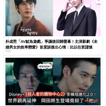
朴成焄「AV魷魚遊戲」爭議後回歸螢幕！主演新劇《未
婚男女的效率戀愛》首度談復出心情：比以往更謹慎
明星