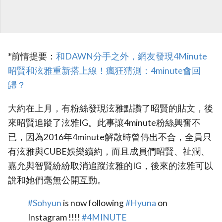
*前情提要：
‎和DAWN分手之外，網友發現4Minute
昭賢和泫雅重新搭上線！瘋狂猜測：4minute會回
歸？
大約在上月，有粉絲發現泫雅點讚了昭賢的貼文，後
來昭賢追蹤了泫雅IG。此事讓4minute粉絲興奮不
已，因為2016年4minute解散時曾傳出不合，全員只
有泫雅與CUBE娛樂續約，而且成員們昭賢、祉潤、
嘉允與智賢紛紛取消追蹤泫雅的IG，後來的泫雅可以
說和她們毫無公開互動。
#Sohyun
is now following
#Hyuna
on
Instagram !!!!
#4MINUTE