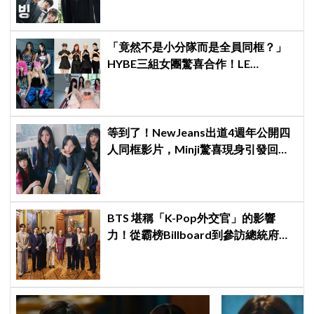
「竟然不是小分隊而是全員同框？」
HYBE三組女團驚喜合作！LE
SSERAFIM × ILLIT × KATSEYE合作曲
12日公開＋打歌確定！
等到了！NewJeans出道4週年公開四
人同框影片，Minji驚喜現身引發回歸
期待，ADOR回應未來動向！
BTS 堪稱「K-Pop外交官」的影響
力！從霸榜Billboard到參訪總統府，
5萬人擠爆廣場迎接