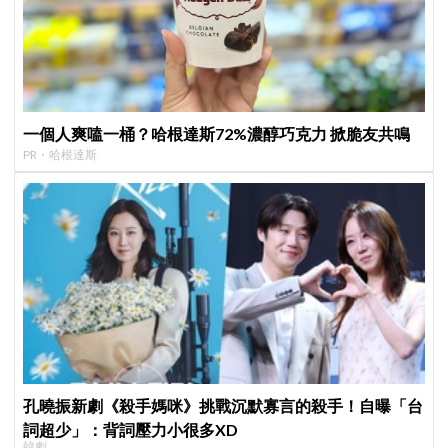
一個人爽嗑一桶？哈根達斯72%濃醇巧克力 掀脆友共鳴
PR・哈根達斯
孔曉振新劇《殺手媽咪》挑戰沉默寡言的殺手！自曝「台
詞超少」：背詞壓力小很多XD
韓劇