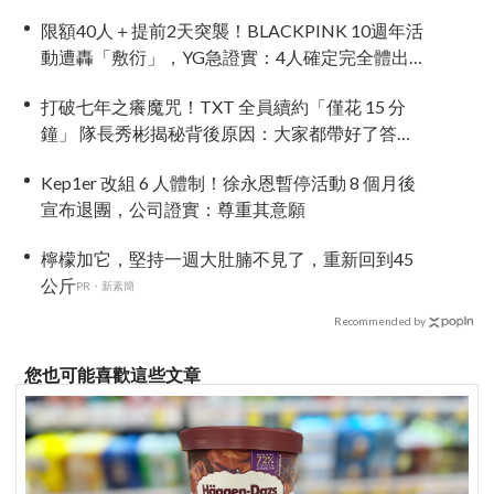
限額40人＋提前2天突襲！BLACKPINK 10週年活
動遭轟「敷衍」，YG急證實：4人確定完全體出
席
打破七年之癢魔咒！TXT 全員續約「僅花 15 分
鐘」 隊長秀彬揭秘背後原因：大家都帶好了答
案！
Kep1er 改組 6 人體制！徐永恩暫停活動 8 個月後
宣布退團，公司證實：尊重其意願
檸檬加它，堅持一週大肚腩不見了，重新回到45
公斤
PR・新素簡
Recommended by
您也可能喜歡這些文章