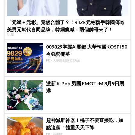
「元斌＋元彬」竟然合體了？！RIIZE元彬攜手韓國傳奇
美男元斌代言同品牌，韓網瘋喊：兩個帥哥來了！
明星
009829掌握AI關鍵 大華韓國KOSPI 50
今強勢開募
PR・大華銀全能行銷方案
激新 K-Pop 男團 EMOTI:M 8月9日襲
港
超神減肥神器！橘子不要直接吃，加
點這個！體重天天下降
PR・新素簡