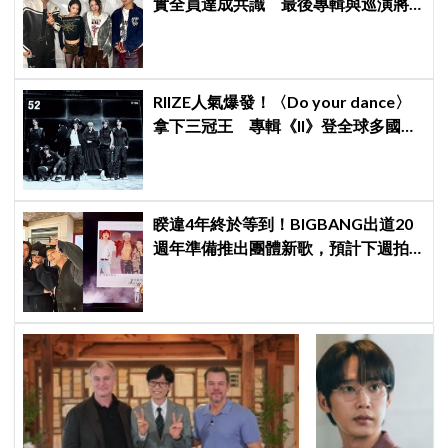
實全員達成共識 最後專輯與巡演將
成告別作
RIIZE人氣爆發！〈Do your dance〉
拿下三冠王 專輯《II》登全球多國排
行榜冠軍
睽違4年終於等到！BIGBANG出道20
週年準備推出團體新歌，預計下週拍
攝MV