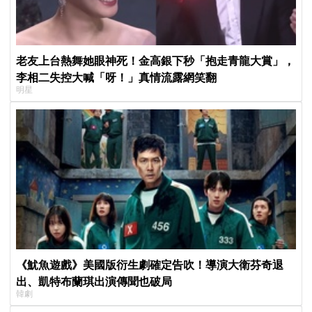
老友上台熱舞她眼神死！金高銀下秒「抱走青龍大賞」，
李相二失控大喊「呀！」真情流露網笑翻
明星
《魷魚遊戲》美國版衍生劇確定告吹！導演大衛芬奇退
出、凱特布蘭琪出演傳聞也破局
韓劇