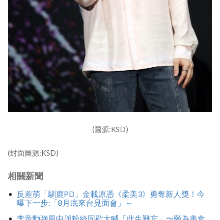
(圖源:KSD)
(封面圖源:KSD)
相關新聞
反差萌「馴鹿PD」金載原憑《柔美3》勇奪新人獎！今
曝下一步:「8月底來台見面會」～
李帝勳強風中與粉絲同歡大喊「此生難忘」〜願為美食