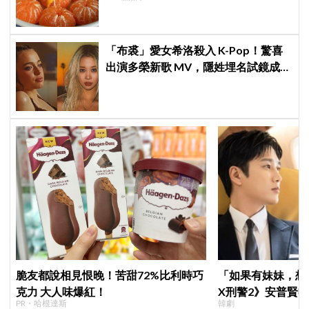
「布裘」愛女希洛殺入 K-Pop！驚喜
出演多榮新歌 MV，隱姓埋名試鏡成
功：神基因帥過全場
脆友都說相見恨晚！苦甜72%比利時巧
「如果有妹妹，想
克力 大人味爆紅！
X刑警2》安普賢
PR・哈根達斯
韓劇
哥哥們都認證的好