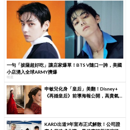
一句「披薩超好吃」讓店家爆單！BTS V隨口一誇，美國
小店湧入全球ARMY擠爆
明星
申敏兒化身「皇后」美翻！Disney+
《再婚皇后》前導海報公開，高貴氣
場＋豪華主演陣容讓人超期待！
KARD出道9年宣布正式解散！公司證