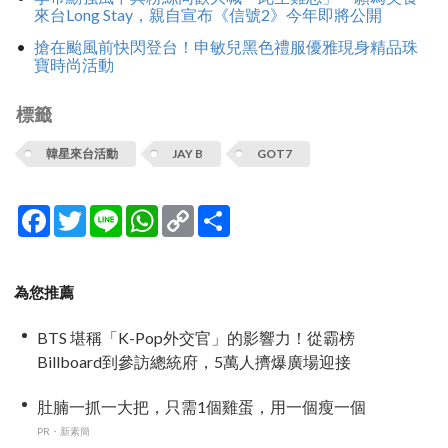
來台Long Stay，親自宣布《信號2》今年即將公開
搶在颱風前快閃登台！申敏兒黑色禮服優雅現身精品珠
寶時尚活動
標籤
韓星來台活動
JAY B
GOT7
Facebook
Twitter
Line
WhatsApp
Copy
分
Link
享
為您推薦
BTS 堪稱「K-Pop外交官」的影響力！從霸榜
Billboard到參訪總統府，5萬人擠爆廣場迎接
肚腩一抓一大把，只需1個雞蛋，用一個瘦一個
PR・新素簡