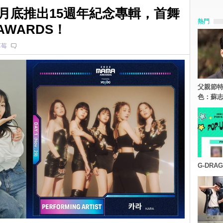
本月底推出15週年紀念專輯，首舞
熱門
 AWARDS！
草莓
父親節特
色：蘇志
G-DR