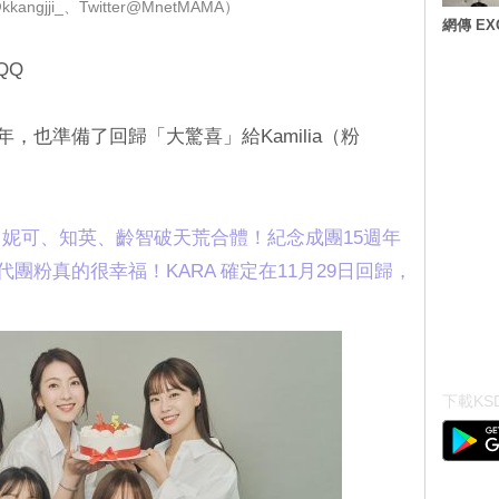
angjji_、Twitter@MnetMAMA）
網傳 E
QQ
年，也準備了回歸「大驚喜」給Kamilia（粉
、妮可、知英、齡智破天荒合體！紀念成團15週年
二代團粉真的很幸福！KARA 確定在11月29日回歸，
下載KSD