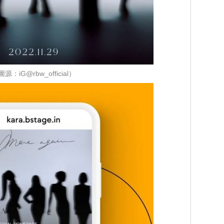
源：iG@rbw_official）