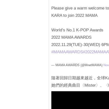
Please give a warm welcome to
KARA to join 2022 MAMA
World’s No.1 K-POP Awards⠀
2022 MAMA AWARDS
2022.11.29(TUE)-30(WED) 6P
#MAMAAWARDS
#2022MAMA
— MAMA AWARDS (@MnetMAMA)
Nov
隨著回歸日期越來越近，全球Ka
她們的經典曲目〈Mister〉、〈