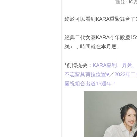
（圖源：iG@kk
終於可以看到KARA重聚舞台了
經典二代女團KARA今年歡慶15
絲），時間就在本月底。
*前情提要：
KARA奎利、昇延
不忘留具荷拉位置♥‎
／
2022年
慶祝組合出道15週年！‎