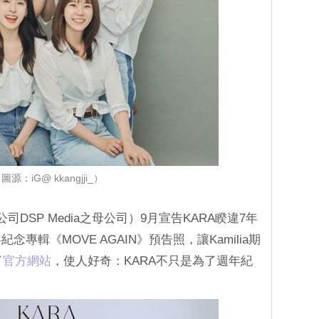
圖源：iG@ kkangjji_）
公司DSP Media之母公司）9月宣告KARA睽違7年
專輯《MOVE AGAIN》預告照，讓Kamilia期
了
‎官方網站
，使人好奇：KARA不只是為了週年紀
？