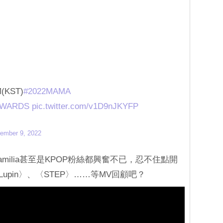
M(KST)
#2022MAMA
AWARDS
pic.twitter.com/v1D9nJKYFP
ember 9, 2022
milia甚至是KPOP粉絲都興奮不已，忍不住點開
Lupin〉、〈STEP〉……等MV回顧吧？