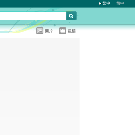
繁中
简中
圖片
星檔