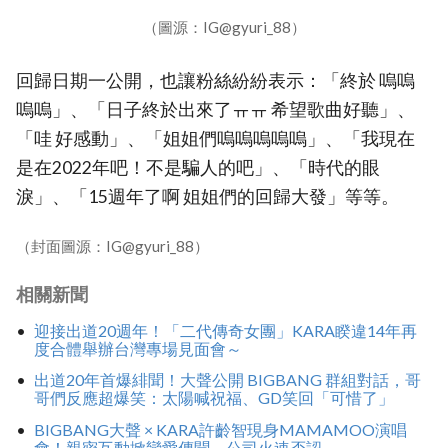
（圖源：IG@gyuri_88）
回歸日期一公開，也讓粉絲紛紛表示：「終於 嗚嗚
嗚嗚」、「日子終於出來了ㅠㅠ 希望歌曲好聽」、
「哇 好感動」、「姐姐們嗚嗚嗚嗚嗚」、「我現在
是在2022年吧！不是騙人的吧」、「時代的眼
淚」、「15週年了啊 姐姐們的回歸大發」等等。
（封面圖源：IG@gyuri_88）
相關新聞
迎接出道20週年！「二代傳奇女團」KARA睽違14年再
度合體舉辦台灣專場見面會～
出道20年首爆緋聞！大聲公開 BIGBANG 群組對話，哥
哥們反應超爆笑：太陽喊祝福、GD笑回「可惜了」
BIGBANG大聲 × KARA許齡智現身MAMAMOO演唱
會！親密互動掀戀愛傳聞，公司火速否認