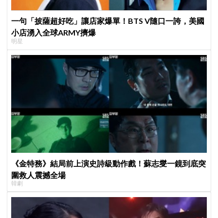
一句「披薩超好吃」讓店家爆單！BTS V隨口一誇，美國
小店湧入全球ARMY擠爆
明星
《金特務》結局前上演史詩級動作戲！蘇志燮一鏡到底突
圍救人震撼全場
韓劇