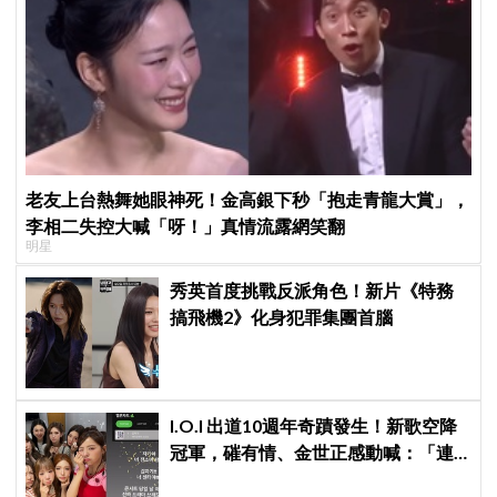
老友上台熱舞她眼神死！金高銀下秒「抱走青龍大賞」，
李相二失控大喊「呀！」真情流露網笑翻
明星
秀英首度挑戰反派角色！新片《特務
搞飛機2》化身犯罪集團首腦
I.O.I 出道10週年奇蹟發生！新歌空降
冠軍，磪有情、金世正感動喊：「連
韓劇都寫不出這樣的劇情」