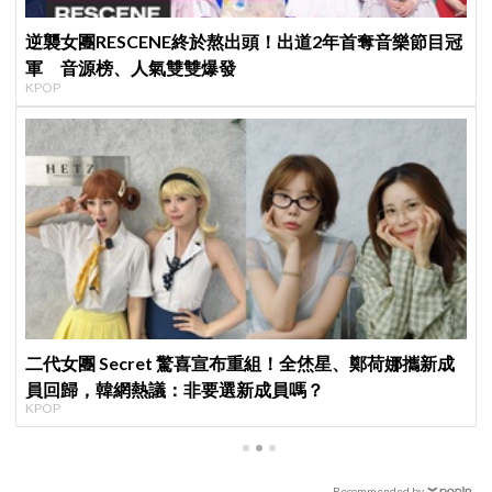
逆襲女團RESCENE終於熬出頭！出道2年首奪音樂節目冠
軍 音源榜、人氣雙雙爆發
KPOP
二代女團 Secret 驚喜宣布重組！全烋星、鄭荷娜攜新成
員回歸，韓網熱議：非要選新成員嗎？
KPOP
Recommended by