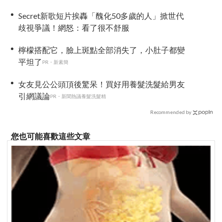
團~
Secret新歌短片挨轟「醜化50多歲的人」掀世代
歧視爭議！網怒：看了很不舒服
檸檬搭配它，臉上斑點全部消失了，小肚子都變
平坦了
PR・新素簡
女友見公公頭頂後驚呆！買好用養髮洗髮給男友
引網議論
PR・新聞熱議養髮洗髮精
Recommended by
您也可能喜歡這些文章