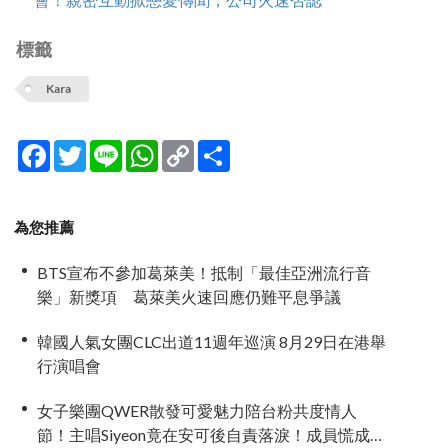
標籤
Kara
Facebook
Twitter
Line
WhatsApp
Copy
分
Link
享
為您推薦
BTS宣布不參加葛萊美！抵制「最佳亞洲流行音
樂」新獎項 葛萊美火速回應仍難平息爭議
韓國人氣女團CLC出道11週年巡演 8月29日在港舉
行演唱會
女子樂團QWER散發可愛魅力陪台粉共度情人
節！主唱Siyeon竟在安可後自責落淚！成員慌成一