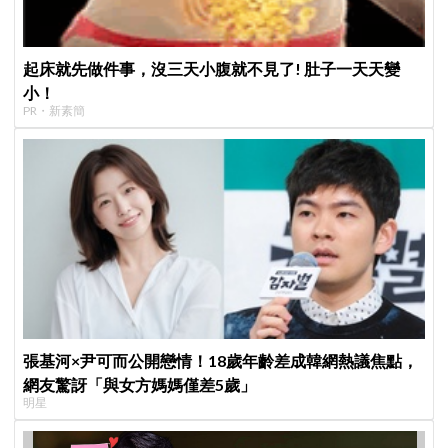
起床就先做件事，沒三天小腹就不見了! 肚子一天天變
小！
PR・新素簡
張基河×尹可而公開戀情！18歲年齡差成韓網熱議焦點，
網友驚訝「與女方媽媽僅差5歲」
明星