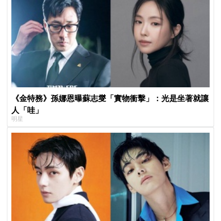
《金特務》孫娜恩曝蘇志燮「實物衝擊」：光是坐著就讓
人「哇」
明星