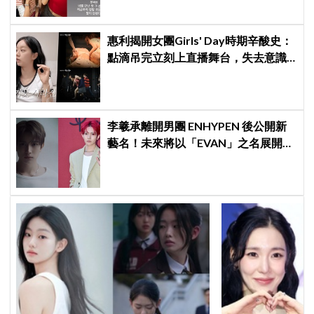
惠利揭開女團Girls' Day時期辛酸史：
點滴吊完立刻上直播舞台，失去意識
仍硬撐完表演
李羲承離開男團 ENHYPEN 後公開新
藝名！未來將以「EVAN」之名展開
solo 活動