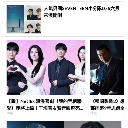
人氣男團SEVENTEEN小分隊DxS六月
來澳開唱
【圖】Netflix 浪漫喜劇《我的荒糖戀
《韓國製造2》導
愛》即將上線！丁海寅＆賀營甜蜜亮相
鄭雨盛9年恩怨全
韓劇
韓劇
製作發表會，甜蜜CP化學反應引期待
後？