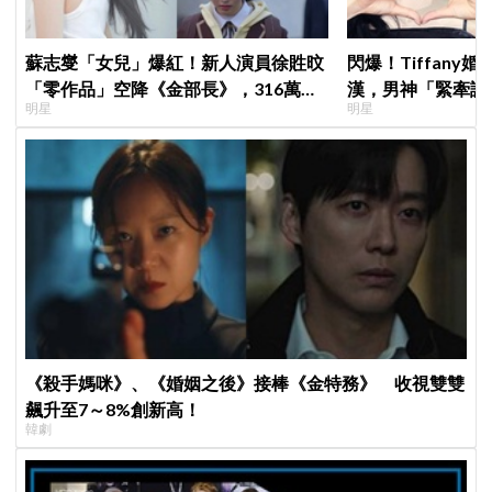
蘇志燮「女兒」爆紅！新人演員徐貹旼
閃爆！Tiffany
「零作品」空降《金部長》，316萬舊
漢，男神「緊牽護
明星
明星
片被挖出網驚呆：星味藏不住！
甜度超標
《殺手媽咪》、《婚姻之後》接棒《金特務》 收視雙雙
飆升至7～8%創新高！
韓劇