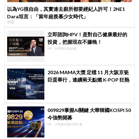
以為YG很自由，其實連去廁所都要經紀人許可！2NE1
Dara坦言：「當年超羨慕少女時代」
明星
立即諮詢HPV！是對自己健康最好的
投資，把握現在不嫌晚！
PR・台灣癌症基金會
2026 MAMA大獎 定檔 11 月大阪京瓷
巨蛋舉行，連續兩天點燃 K-POP 狂熱
009829掌握AI關鍵 大華韓國KOSPI 50
今強勢開募
PR・大華銀全能行銷方案