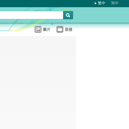
繁中
简中
圖片
星檔