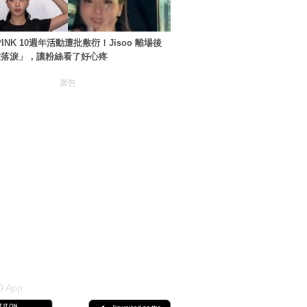
PINK 10週年活動遭批敷衍！Jisoo 離場後
住落淚」，讓粉絲看了好心疼
廣告
 App