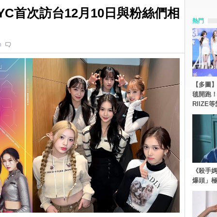
YC首次訪台12月10日與粉絲們相
熱門
n
【多圖】《
毯開跑！Re
RIIZE
《殺手媽
爆頭」