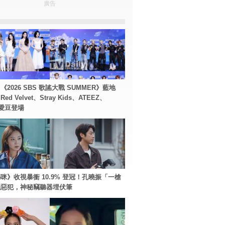
廣告
2026 SBS 歌謠大戰 SUMMER》藍地
d Velvet、Stray Kids、ATEEZ、
等愛豆登場
咪》收視暴衝 10.9% 登冠！孔曉振「一槍
極惡犯，神秘竊聽器埋伏筆