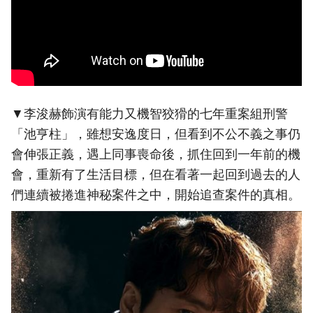
▼李浚赫飾演有能力又機智狡猾的七年重案組刑警
「池亨柱」，雖想安逸度日，但看到不公不義之事仍
會伸張正義，遇上同事喪命後，抓住回到一年前的機
會，重新有了生活目標，但在看著一起回到過去的人
們連續被捲進神秘案件之中，開始追查案件的真相。