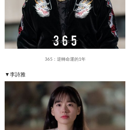
365：逆轉命運的1年
▼李詩雅