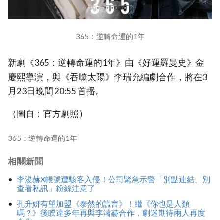
365：逆轉命運的1年
新劇《365：逆轉命運的1年》由《好運羅曼史》金
慶熙導演，與《吞噬太陽》李瑞允編劇合作，將在3
月23日晚間 20:55 首播。
（圖自：官方劇照）
365：逆轉命運的1年
相關新聞
李浚赫X帳號遭駭客入侵！公司緊急示警「別點連結、別
查看私訊」粉絲注意了
孔升妍有望加盟《泰然的謊言》！繼《你也是人類
嗎？》後睽違多年再與李濬赫合作，劇迷期待兩人再度