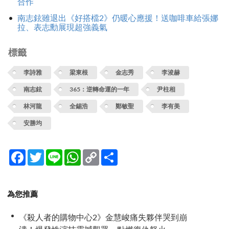
合作
南志鉉雖退出《好搭檔2》仍暖心應援！送咖啡車給張娜
拉、表志勳展現超強義氣
標籤
李詩雅
梁東根
金志秀
李浚赫
南志鉉
365：逆轉命運的一年
尹柱相
林河龍
全錫浩
鄭敏聖
李有美
安勝均
Facebook
Twitter
Line
WhatsApp
Copy
分
Link
享
為您推薦
《殺人者的購物中心2》金慧峻痛失夥伴哭到崩