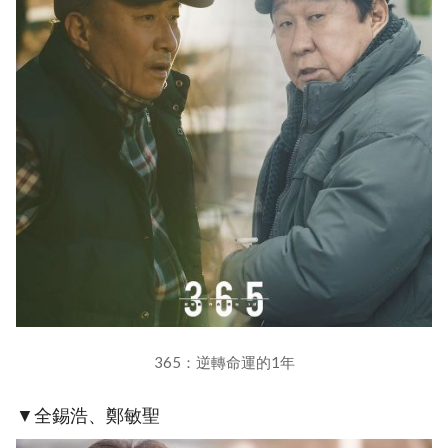
365：逆轉命運的1年
▼全錫浩、鄭敏聖