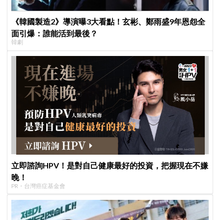
《韓國製造2》導演曝3大看點！玄彬、鄭雨盛9年恩怨全
面引爆：誰能活到最後？
韓劇
立即諮詢HPV！是對自己健康最好的投資，把握現在不嫌
晚！
PR・台灣癌症基金會