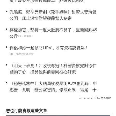
潰！爆發性演技震撼觀眾 點燃復仇怒火
孔曉振、鄭準元新劇《殺手媽咪》甜蜜夫妻海報
公開！床上深情對望卻藏驚人秘密
檸檬加它，堅持一週大肚腩不見了，重新回到45
公斤
PR・新素簡
伴侶和妳一起預防HPV，才有資格說愛妳！
PR・台灣癌症基金會
《明天上班見！》收視奪冠！朴智賢察覺對徐仁
國動了心 撞見他與前妻同框心好慌
《秘戀稽核中》大結局收視暴衝9.7%創紀錄！申
惠善、孔明「辦公室戀情」修成正果，結尾「十
指緊扣」甜到蛀牙
Recommended by
您也可能喜歡這些文章