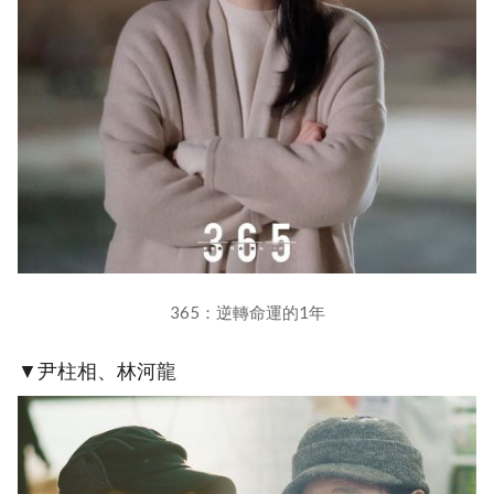
365：逆轉命運的1年
▼尹柱相、林河龍