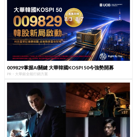
009829掌握AI關鍵 大華韓國KOSPI 50今強勢開募
PR・大華銀全能行銷方案