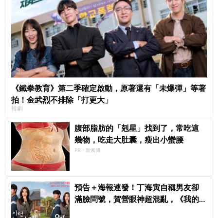
《鐵拳教育》第二季確定啟動，原著還有「未爆彈」等著
拍！金武烈不排除「打更大」
韓劇
腹部脂肪的「剋星」找到了，常吃這
幾物，吃走大肚囊，瘦出小蠻腰
PR・新素簡
預告＋海報連發！丁海寅自稱男友卻
滿臉問號，賀營眼神超混亂，《我的
荒糖戀愛》定檔8月7日，還沒播就讓