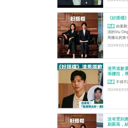
2024年9月2
《好搭檔》
韓劇
由童顏
演的Viu 
周播出的第十 
2024年9月1
渣男道歉
張娜拉，
韓劇
不得不
2024年8月2
沒有受到奧
刷新高，