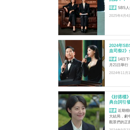
韓劇
SBS
2025年4月4
2024年
血司祭2》
韓劇
14日下
月21日舉
2024年11月
《好搭檔》
典台詞引
韓劇
近期穩
大結局，劇
觀眾們的正