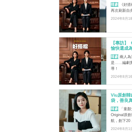
韓劇
《好搭檔
再次刷新自
2024年8月1
【專訪】
愉快還成
韓劇
兩人為
是……編劇
導！
2024年8月1
Viu原創
袋，善良
韓劇
「童顏
Origin
航，創下20 .
2024年8月1