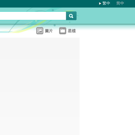
繁中
简中
圖片
星檔