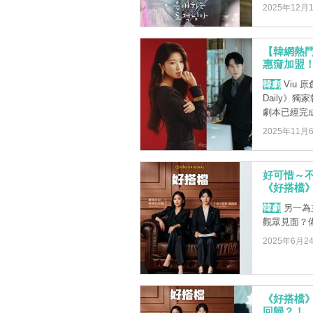
2025年12月
【韓網熱門
惠奫加盟
韓劇
Viu
Daily》
劇本已經完成 
2025年11月
好可惜～
《好搭檔
韓劇
另一為
觀眾見面？
2025年6月2
《好搭檔
回歸？！