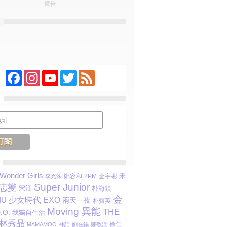
廣告
Facebook
Instagram
YouTube
Twitter
Feed
Wonder Girls
鄭容和
2PM
金宇彬
宋
李光洙
Super Junior
志燮
宋江
朴海鎮
金
少女時代
IU
EXO
兩天一夜
朴寶英
Moving 異能
THE
.O.
我獨自生活
林秀晶
徐仁
MAMAMOO
神話
劉在錫
鄭敬淏