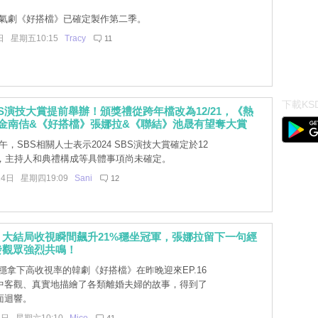
人氣劇《好搭檔》已確定製作第二季。
日 星期五10:15
Tracy
11
下載KSD
SBS演技大賞提前舉辦！頒獎禮從跨年檔改為12/21，《熱
金南佶&《好搭檔》張娜拉&《聯結》池晟有望奪大賞
午，SBS相關人士表示2024 SBS演技大賞確定於12
行，主持人和典禮構成等具體事項尚未確定。
14日 星期四19:09
Sani
12
大結局收視瞬間飆升21%穩坐冠軍，張娜拉留下一句經
發觀眾強烈共鳴！
穩拿下高收視率的韓劇《好搭檔》在昨晚迎來EP.16
中客觀、真實地描繪了各類離婚夫婦的故事，得到了
面迴響。