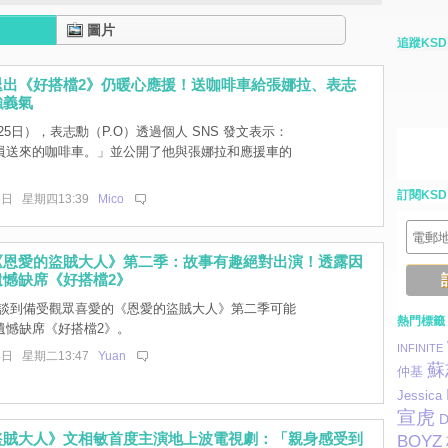
圖片
追蹤KSD
退出《好搭檔2》仍暖心應援！送咖啡車給張娜拉、表志
強義氣
5日），表志勳（P.O）透過個人 SNS 發文表示：
員送來的咖啡車。」並公開了他與張娜拉和應援車的
訂閱KSD
5日 星期四13:39
Mico
《恩愛的盜賊大人》第二季：故事有趣絕對出演！透露因
憾缺席《好搭檔2》
談到備受觀眾喜愛的《恩愛的盜賊大人》第二季可能
熱門標籤
遺憾缺席《好搭檔2》。
INFINITE
4日 星期二13:47
Yuan
蘇
仲基
Jessica
宣虎
D
盜賊大人》文相敏首度主演地上波電視劇：「親身感受到
BOYZ