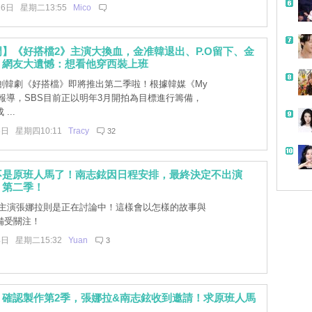
16日 星期二13:55
Mico
】《好搭檔2》主演大換血，金准韓退出、P.O留下、金
！網友大遺憾：想看他穿西裝上班
帶
 原創韓劇《好搭檔》即將推出第二季啦！根據韓媒《My
獨家報導，SBS目前正以明年3月開拍為目標進行籌備，
...
6日 星期四10:11
Tracy
32
不是原班人馬了！南志鉉因日程安排，最終決定不出演
》第二季！
主演張娜拉則是正在討論中！這樣會以怎樣的故事與
備受關注！
4日 星期二15:32
Yuan
3
》確認製作第2季，張娜拉&南志鉉收到邀請！求原班人馬