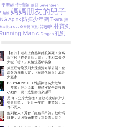
李瑞鎮
李聖經
伯賢
Seventeen
孝
媽媽朋友的兒子
E
趙權
防彈少年團
T-ara
Apink
ANG
無
朴寶劍
韓志旼
玄彬
全智賢
梨泰院CLASS
Running Man
孔劉
G-Dragon
【有片】老友上台熱舞她眼神死！金高
銀下秒「抱走青龍大賞」，李相二失控
大喊「呀！」真情流露網笑翻
第五屆青龍系列大獎獲獎名單公開：金
高銀淚崩擒大賞，《菜鳥伙房兵》成最
大贏家
BABYMONSTER 雅譞舞台裝太危險！
「雙峰」呼之欲出，甩頭撥髮全是護胸
小動作！網：造型師出來謝罪
甩肉17公斤大變樣！金敏荷瘦成紙片人
登青龍獎，「對比一年前」網驚呆：以
為不同人
瘦到驚人！秀智「紅色馬甲裙」勒出螞
蟻腰，近照曝光網驚：這是真人嗎？