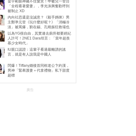
金宇彬眼神藏不住愛意！申敏兒一登台
「全程看著愛妻」，李光洙興奮歡呼到
被制止 XD
內向社恐還是沒誠意？《殺手媽咪》男
主鄭準元登《玩什麼好呢？》「消極冷
淡」被罵爆，劉在錫、孔曉振狂救場也
不動
以為YG很自由，其實連去廁所都要經紀
人許可！2NE1 Dara坦言：「當年超羨
慕少女時代」
IU親口認證：這輩子看過最離譜的謠
言，就是有人說我是中國人
閃爆！Tiffany婚後首同框老公卞約漢，
男神「緊牽護妻＋代拿禮物」私下甜度
超標
廣告