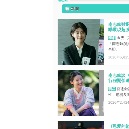
南志鉉
新聞
南志鉉雖
勳展現超
韓劇
今天（2
「南志鉉演
合照。
2026年6月2
南志鉉談
行程關係遺
明星
南志鉉
性，也提及
2026年2月2
《恩愛的