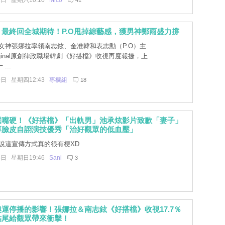
1日 星期六10:10
Mico
41
最終回全城期待！P.O甩掉綜藝感，獲男神鄭雨盛力撐
女神張娜拉率領南志鉉、金准韓和表志勳（P.O）主
Original原創律政職場韓劇《好搭檔》收視再度報捷，上
...
9日 星期四12:43
專欄組
18
還嘴硬！《好搭檔》「出軌男」池承炫影片致歉「妻子」
厚臉皮自詡演技優秀「治好觀眾的低血壓」
說這宣傳方式真的很有梗XD
5日 星期日19:46
Sani
3
運停播的影響！張娜拉＆南志鉉《好搭檔》收視17.7％
結尾給觀眾帶來衝擊！