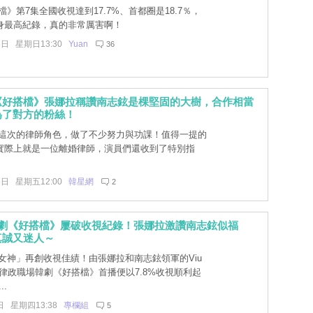
》第7集全國收視達到17.7%、首都圈是18.7％，
身最高紀錄，真的非常厲害啊！
8日 星期日13:30
Yuan
36
《好搭檔》張娜拉稱讚南志鉉是棵堅固的大樹，合作相當
為了對方的粉絲！
這次的律師角色，做了不少努力與功課！值得一提的
實際上就是一位離婚律師，演員們還收到了特別指
6日 星期五12:00
韓星網
2
韓劇《好搭檔》屢破收視紀錄！張娜拉激讚南志鉉似福
真誠又迷人～
女神」再創收視佳績！由張娜拉和南志鉉領軍的Viu
al原創律政職場韓劇《好搭檔》首播便以7.8%收視順利起
..
日 星期四13:38
專欄組
5