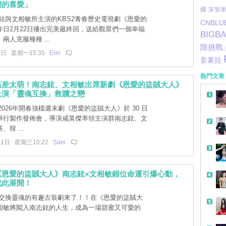
們的喜愛」
國
宋智
鉉與文相敏所主演的KBS2青春歷史電視劇《恩愛的
CNBLU
昨日2月22日播出完美最終回，送給觀眾們一個幸福
BIGB
兩人克服種種 ...
限挑戰
3日 星期一15:35
Erin
姜素拉
熱門文章
高差太萌！南志鉉、文相敏出席新劇《恩愛的盜賊大人》
上演「靈魂互換」救贖之戀
 2026年開春強檔週末劇《恩愛的盜賊大人》於 30 日
舉行製作發佈會，導演咸英傑率領主演群南志鉉、文
韓 ...
31日 星期三10:22
Sani
《恩愛的盜賊大人》南志鉉×文相敏錯位命運引爆心動，
就此展開！
交換靈魂的有趣古裝劇來了！！在《恩愛的盜賊大
相敏將闖入南志鉉的人生，成為一場甜蜜又可愛的