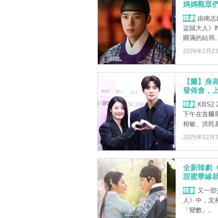
媽媽觀眾
韓劇
由南志
盜賊大人》
圓滿的結局。
2026年2月2
【圖】身
發佈會，
韓劇
KBS2
下午在首爾
相敏、洪民基、
2025年12月
全新韓劇
甜蜜孽緣
韓劇
又一部
人》中，文
「變數」。