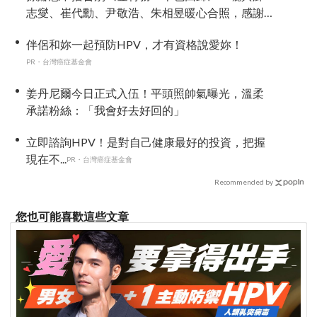
志燮、崔代勳、尹敬浩、朱相昱暖心合照，感謝
劇組與粉絲陪伴
伴侶和妳一起預防HPV，才有資格說愛妳！
PR・台灣癌症基金會
姜丹尼爾今日正式入伍！平頭照帥氣曝光，溫柔
承諾粉絲：「我會好去好回的」
立即諮詢HPV！是對自己健康最好的投資，把握
現在不...
PR・台灣癌症基金會
Recommended by
您也可能喜歡這些文章