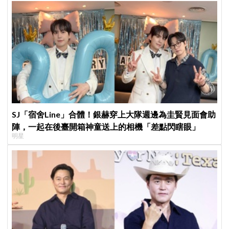
SJ「宿舍Line」合體！銀赫穿上大隊週邊為圭賢見面會助
陣，一起在後臺開箱神童送上的相機「差點閃瞎眼」
明星