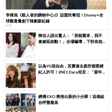
李棟旭《殺人者的購物中心2》話題性奪冠！Disney+全
球觀看量創下韓劇新紀錄
韓劇
韓佳人語出驚人：「若能重來，我不
會嫁延政勳！」全場嚇壞，下秒哀怨
曝真實原因笑翻
以為YG很自由，其實連去廁所都要經
紀人許可！2NE1 Dara坦言：「當年
超羨慕少女時代」
網傳 EXO 將推出新的小分隊！這個組
合呼聲最高