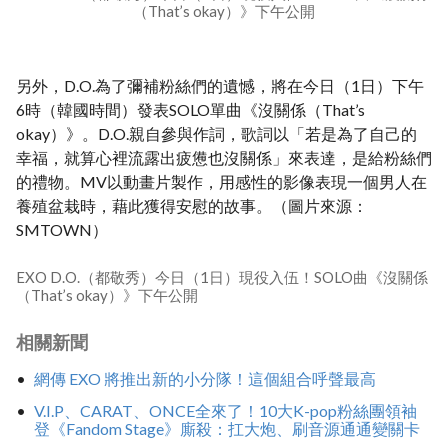
（That’s okay）》下午公開
另外，D.O.為了彌補粉絲們的遺憾，將在今日（1日）下午
6時（韓國時間）發表SOLO單曲《沒關係（That’s
okay）》。D.O.親自參與作詞，歌詞以「若是為了自己的
幸福，就算心裡流露出疲憊也沒關係」來表達，是給粉絲們
的禮物。MV以動畫片製作，用感性的影像表現一個男人在
養殖盆栽時，藉此獲得安慰的故事。（圖片來源：
SMTOWN）
EXO D.O.（都敬秀）今日（1日）現役入伍！SOLO曲《沒關係
（That’s okay）》下午公開
相關新聞
網傳 EXO 將推出新的小分隊！這個組合呼聲最高
V.I.P、CARAT、ONCE全來了！10大K-pop粉絲團領袖
登《Fandom Stage》廝殺：扛大炮、刷音源通通變關卡