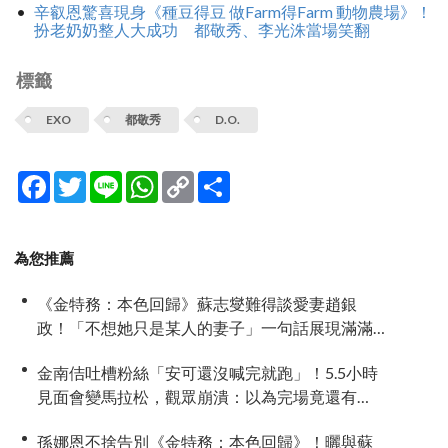
辛叡恩驚喜現身《種豆得豆 做Farm得Farm 動物農場》！
扮老奶奶整人大成功 都敬秀、李光洙當場笑翻
標籤
EXO
都敬秀
D.O.
Facebook
Twitter
Line
WhatsApp
Copy
分
Link
享
為您推薦
《金特務：本色回歸》蘇志燮難得談愛妻趙銀
政！「不想她只是某人的妻子」一句話展現滿滿
尊重與愛
金南佶吐槽粉絲「安可還沒喊完就跑」！5.5小時
見面會變馬拉松，觀眾崩潰：以為完場竟還有
「第三部」？
孫娜恩不捨告別《金特務：本色回歸》！曬與蘇