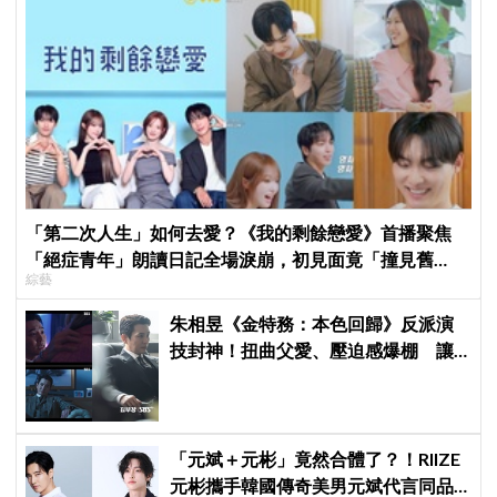
「第二次人生」如何去愛？《我的剩餘戀愛》首播聚焦
「絕症青年」朗讀日記全場淚崩，初見面竟「撞見舊
綜藝
識」！
朱相昱《金特務：本色回歸》反派演
技封神！扭曲父愛、壓迫感爆棚 讓
觀眾毛骨悚然
「元斌＋元彬」竟然合體了？！RIIZE
元彬攜手韓國傳奇美男元斌代言同品