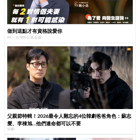
做到這點才有資格說愛你
PR・台灣癌症基金會
父親節特輯！2026最令人難忘的4位韓劇爸爸角色：蘇志
燮、李棟旭...他們連命都可以不要
韓劇