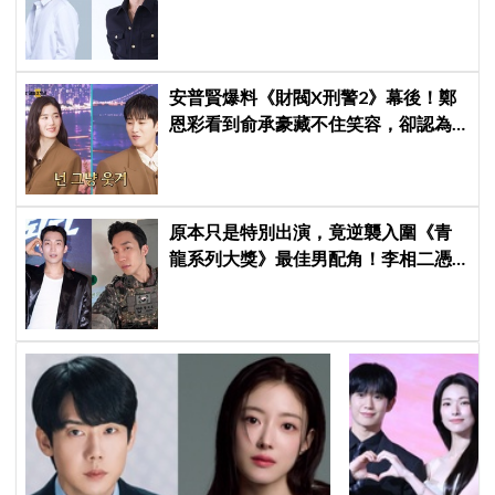
牌，韓網瘋喊：兩個帥哥來了！
安普賢爆料《財閥X刑警2》幕後！鄭
恩彩看到俞承豪藏不住笑容，卻認為
安普賢只是「搞笑男」
原本只是特別出演，竟逆襲入圍《青
龍系列大獎》最佳男配角！李相二憑
《菜鳥伙房兵》黃錫浩寫下「最強特
別出演」傳奇