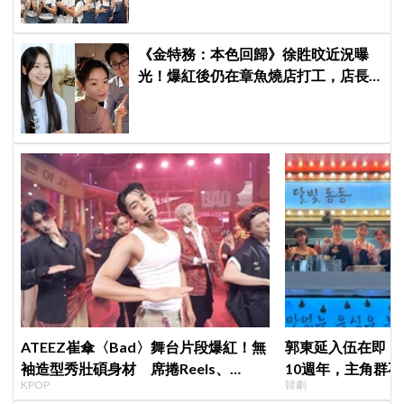
《金特務：本色回歸》徐貹旼近況曝
光！爆紅後仍在章魚燒店打工，店長
驚呼：「妳怎麼會在這裡？」
ATEEZ崔傘〈Bad〉舞台片段爆紅！無
郭東延入伍在即！
袖造型秀壯碩身材 席捲Reels、
10週年，主角群
KPOP
韓劇
Shorts演算法
錄製特別節目