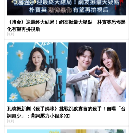
《賭金》迎最終大結局！網友揪最大疑點 朴寶英恐怖黑
化有望再拚視后
韓劇
孔曉振新劇《殺手媽咪》挑戰沉默寡言的殺手！自曝「台
詞超少」：背詞壓力小很多XD
韓劇