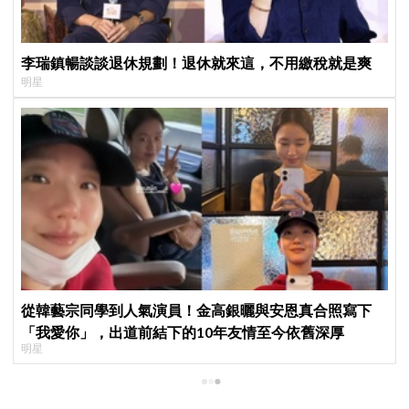
李瑞鎮暢談談退休規劃！退休就來這，不用繳稅就是爽
明星
從韓藝宗同學到人氣演員！金高銀曬與安恩真合照寫下
「我愛你」，出道前結下的10年友情至今依舊深厚
明星