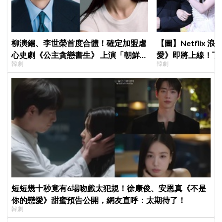
柳演錫、李世榮首度合體！確定加盟虐
【圖】Netflix
心史劇《公主貪戀書生》 上演「朝鮮版
愛》即將上線！丁
韓劇
韓劇
羅密歐與茱麗葉」
製作發表會，甜蜜
短短幾十秒竟有6場吻戲太犯規！徐康俊、安恩真《不是
你的戀愛》甜蜜預告公開，網友直呼：太期待了！
韓劇