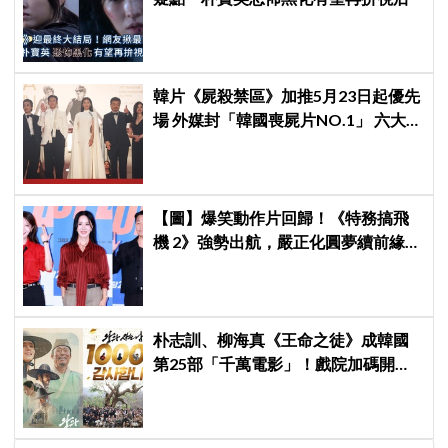
韓片《屍殺禁區》加推5月23日起優先
場 外媒封「韓國喪屍片NO.1」 六大角
色海報首登場
【圖】爆笑動作片回歸！《特務搞飛
機 2》強勢出航，嚴正化圓夢續前緣、
秀英首次挑戰黑化反派
朴志訓、柳海真《王命之徒》成韓國
第25部「千萬電影」！戲院加碼開
「痛哭專場」送特製毛巾