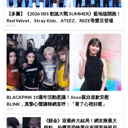
【多圖】《2026 SBS 歌謠大戰 SUMMER》藍地毯開跑！
Red Velvet、Stray Kids、ATEEZ、RIIZE等愛豆登場
KPOP
BLACKPINK 10週年活動惹議！Jisoo親自道歉安慰
BLINK，真摯心聲讓韓網直呼：「看了心裡好暖」
明星
《賭金》迎最終大結局！網友揪最大
疑點 朴寶英恐怖黑化有望再拚視后