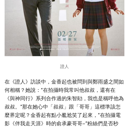
證人
在《證人》訪談中，金香起也被問到與鄭雨盛之間如
何相稱？她說：“在拍攝時我常叫他叔叔，還有在
《與神同行》系列合作過的朱智勛，我也是稱呼他為
叔叔。”那在她心中「叔叔」跟「哥哥」這標準該怎
麼界定呢？金香起有點小尷尬笑了起來，“在拍攝電
影《伴我走天涯》時的俞承豪哥哥~”粉絲們是否秒