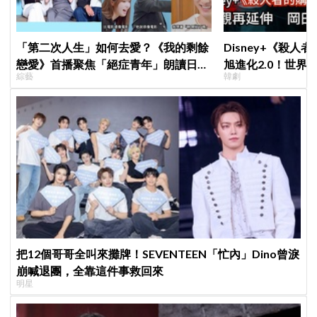
「第二次人生」如何去愛？《我的剩餘
Disney+《殺人
戀愛》首播聚焦「絕症青年」朗讀日記
旭進化2.0！世界
綜藝
韓劇
全場淚崩，初見面竟「撞見舊識」！
登場竟殺了「他」
把12個哥哥全叫來攤牌！SEVENTEEN「忙內」Dino曾淚
崩喊退團，全靠這件事救回來
明星