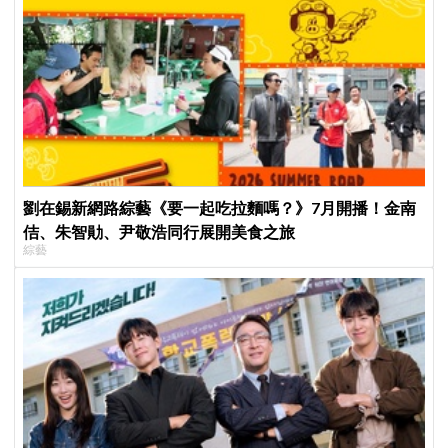
劉在錫新網路綜藝《要一起吃拉麵嗎？》7月開播！金南
佶、朱智勛、尹敬浩同行展開美食之旅
綜藝