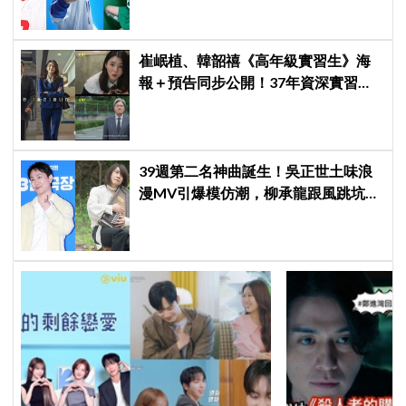
崔岷植、韓韶禧《高年級實習生》海
報＋預告同步公開！37年資深實習生
遇上美女CEO
39週第二名神曲誕生！吳正世土味浪
漫MV引爆模仿潮，柳承龍跟風跳坑：
中毒了