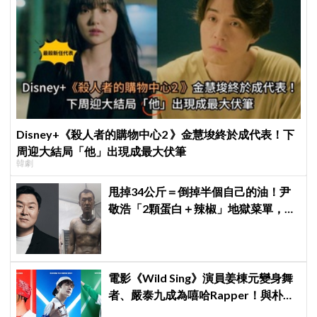
Disney+《殺人者的購物中心2 》金慧埈終於成代表！下
周迎大結局「他」出現成最大伏筆
韓劇
甩掉34公斤＝倒掉半個自己的油！尹
敬浩「2顆蛋白＋辣椒」地獄菜單，你
敢抄嗎？
電影《Wild Sing》演員姜棟元變身舞
者、嚴泰九成為嘻哈Rapper！與朴智
賢共組三人團體6月3日上映