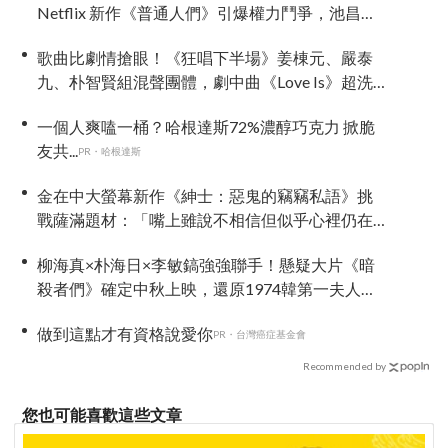
Netflix 新作《普通人們》引爆權力鬥爭，池昌旭
驚喜加盟演對手戲！
歌曲比劇情搶眼！《狂唱下半場》姜棟元、嚴泰
九、朴智賢組混聲團體，劇中曲《Love Is》超洗
腦
一個人爽嗑一桶？哈根達斯72%濃醇巧克力 掀脆
友共...
PR・哈根達斯
金在中大螢幕新作《紳士：惡鬼的竊竊私語》挑
戰薩滿題材：「嘴上雖說不相信但似乎心裡仍在
意」
柳海真×朴海日×李敏鎬強強聯手！懸疑大片《暗
殺者們》確定中秋上映，還原1974韓第一夫人暗
殺疑雲
做到這點才有資格說愛你
PR・台灣癌症基金會
Recommended by
您也可能喜歡這些文章