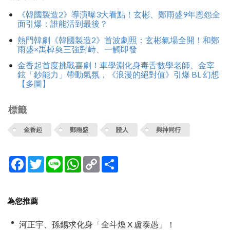
《韓國製造2》導演曝3大看點！玄彬、鄭雨盛9年恩怨全
面引爆：誰能活到最後？
熱門韓劇《韓國製造2》首波劇照：玄彬氣場全開！和鄭
雨盛×禹棹奐三強對峙、一觸即發
金香起首度挑戰喜劇！車學淵化身毒舌數學老師、金宰
鉉「鈔能力」帶動氣氛，《浪漫的絕對值》引爆 BL 幻想
【多圖】
標籤
金香起
鄭雨盛
證人
與神同行
Facebook
Twitter
Line
WhatsApp
Copy
分
Link
享
為您推薦
河正宇、孫錫求化身「全斗煥 X 盧泰愚」！