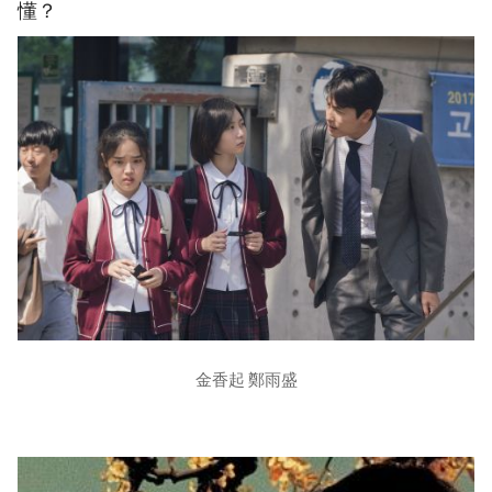
懂？
金香起 鄭雨盛