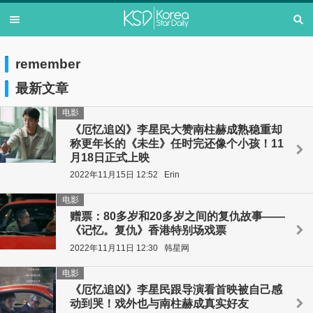
remember
最新文章
电影
《厄忆追凶》李星民大赞南柱赫成熟稳重却
称更年长的《未生》任时完还像个小孩！11
月18日正式上映
2022年11月15日 12:52
Erin
电影
赠票：80多岁和20多岁之间的复仇故事——
《记忆。复仇》香港特别场戏票
2022年11月11日 12:30
韩星网
电影
《厄忆追凶》李星民跟导演看首映被自己感
动到哭！戏外也与南柱赫成真实好友