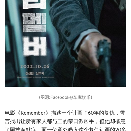
(图源:Facebook@车库娱乐)
电影《Remember》描述一个计画了60年的复仇，誓
言找出让所有家人都与王的亲日派凶手，但他却罹患
了阿兹海默症，而一位意外卷入这个复仇计画的20多