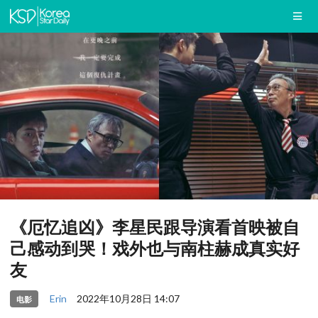
《厄忆追凶》李星民跟导演看首映被自
己感动到哭！戏外也与南柱赫成真实好
友
Erin
2022年10月28日 14:07
电影