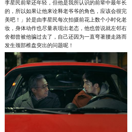
李星民前辈还年轻，但他是我所认识的前辈中最年长
的，所以如果让他来诠释老爷爷的角色，应该会很完
美吧！」於是由李星民每次拍摄前花上数个小时化老
妆，身体动作也尽量表现出老态，他也曾说就左邻右
舍都曾被他骗过去了，自己还因为一直弯著腰走路而
发生颈部椎盘突出的问题呢！