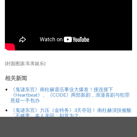
(封面图源:车库娱乐)
相关新闻
《鬼谜东宫》南柱赫退伍事业大爆发！接连接下
《Heartbeat》、《CODE》两部新剧，浪漫喜剧与犯罪
悬疑一手包办
《鬼谜东宫》力压《金特务》3天夺冠！ 南柱赫演技被酸
「不够重」本人亲回：刻意为之
《鬼谜东宫》热播ing！南柱赫不喊冤，首谈校暴风波：
委屈0%