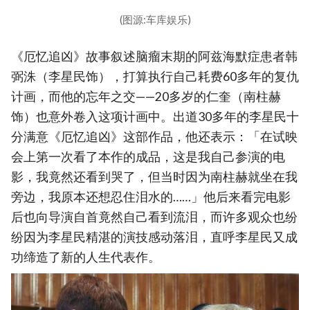
(图源:车库娱乐)
《厄忆追凶》故事叙述脑瘤末期的阿兹海默症患者韩
弼洙（李星民饰），打算执行自己耗费60多年的复仇
计画，而他的忘年之交——20多岁的仁奎（南柱赫
饰）也意外卷入这项计画中。出道30多年的李星民十
分满意《厄忆追凶》这部作品，他还表示：「在试映
会上第一次看了本作的成品，这是我自己参演的电
影，我竟然还看到哭了，但当时因为南柱赫就坐在我
旁边，我原本还想忍住泪水的……」他后来看完电影
后也向导演自首竟然自己看到流泪，而许多观众也纷
纷因为李星民精湛的演技感动落泪，直呼李星民又成
功缔造了新的人生代表作。