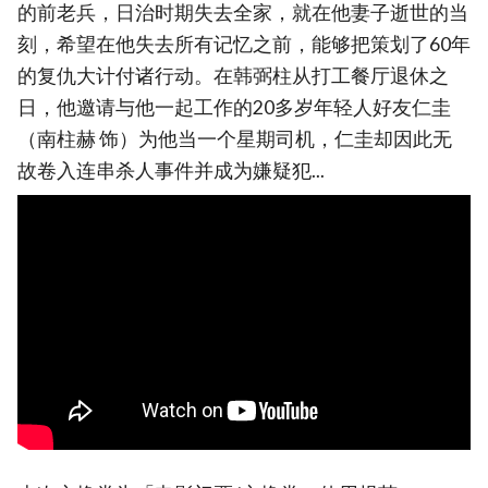
的前老兵，日治时期失去全家，就在他妻子逝世的当
刻，希望在他失去所有记忆之前，能够把策划了60年
的复仇大计付诸行动。在韩弼柱从打工餐厅退休之
日，他邀请与他一起工作的20多岁年轻人好友仁圭
（南柱赫 饰）为他当一个星期司机，仁圭却因此无
故卷入连串杀人事件并成为嫌疑犯...