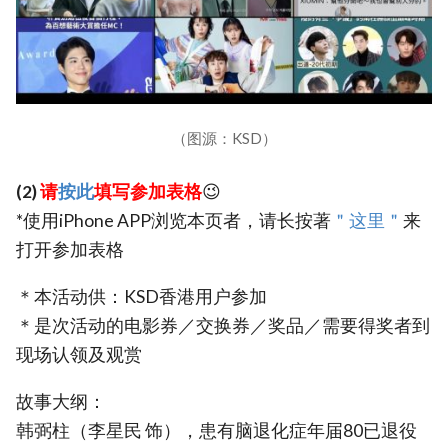
（图源：KSD）
(2)
请
按此
填写参加表格
😉
*使用iPhone APP浏览本页者，请长按著
＂这里＂
来
打开参加表格
＊本活动供：KSD香港用户参加
＊是次活动的电影券／交换券／奖品／需要得奖者到
现场认领及观赏
故事大纲：
韩弼柱（李星民 饰），患有脑退化症年届80已退役