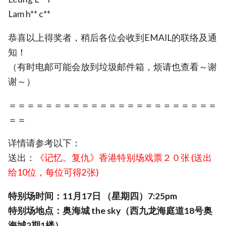
Lam h** c**
恭喜以上得奖者，稍后各位会收到EMAIL的联络及通
知！
（有时电邮可能会放到垃圾邮件箱，烦请也查看～谢
谢～）
＝＝＝＝＝＝＝＝＝＝＝＝＝＝＝＝＝＝＝＝＝＝＝
＝＝
详情请参考以下：
送出：
《记忆。复仇》香港特别场戏票２０张 (送出
给10位，每位可得2张)
特别场时间：11月17日 （星期四）7:25pm
特别场地点：奥海城 the sky（西九龙海庭道18号奥
海城2期1楼）