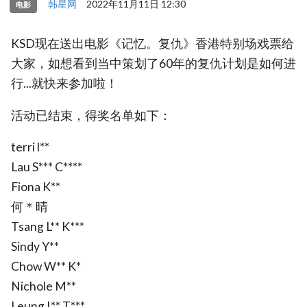
韩星网
2022年11月11日 12:30
电影
KSD现在送出电影《记忆。复仇》香港特别场戏票给
大家，如想看到当中策划了60年的复仇计划是如何进
行...就快来参加啦！
活动已结束，得奖名单如下：
terri l**
Lau S*** C****
Fiona K**
何＊晴
Tsang L** K***
Sindy Y**
Chow W** K*
Nichole M**
Leung L** T***