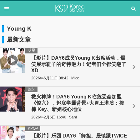
Young K
最新文章
明星
【影片】DAY6成员Young K出席活动，爆
笑展示鞋子的奇特魅力！记者们全都笑翻了
XD
2026年6月11日 08:42
Mico
综艺
救火神牌！DAY6 Young K临危受命加盟
《惊六》，起底学霸背景+大胃王潜质：接
棒 Key、新姐核心地位
2026年2月6日 16:40
Sani
KPOP
【影片】乐团 DAY6「舞担」晟镇跟TWICE