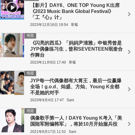
【影片】DAY6、ONE TOP Young K出席
《2023 Music Bank Global Festival》
「工『心』计」
2023年12月16日 19:54
草莓
明星
《闪亮的西瓜》「妈妈尹清雅」申银秀曾是
JYP偶像练习生，曾和SEVENTEEN珉奎合
作舞台
2023年11月9日 17:40
草莓
明星
JYP每一代偶像都有大胃王，最后一位赢爆
全场！g.o.d、灿盛、方灿、Young K全都
不是她的对手
2023年9月4日 17:47
Sani
明星
偶像歌手第一人！DAY6 Young K考入「美
国陆军附编韩军」，将於10月开始服兵役
2021年8月17日 11:52
Sani