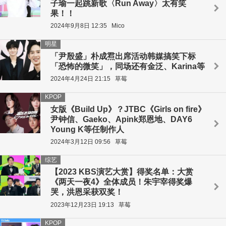
子瑜一起跳新歌〈Run Away〉太有笑
果！！
2024年9月8日 12:35
Mico
明星
「尹殷盛」朴成焄出席活动韩媒搞笑下标
「恐怖的微笑」，同场还有金泛、Karina等
2024年4月24日 21:15
草莓
KPOP
女版《Build Up》？JTBC《Girls on fire》
尹钟信、Gaeko、Apink郑恩地、DAY6
Young K等任制作人
2024年3月12日 09:56
草莓
综艺
【2023 KBS演艺大赏】得奖名单：大赏
《两天一夜4》全体成员！朱宇宰得奖爆
哭，洪恩采获双奖！
2023年12月23日 19:13
草莓
KPOP