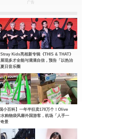
广告
tray Kids亮相新专辑《THIS & THAT》
！展现多才全能与满满自信，预告「以热治
裂夏日音乐圈
国小百科】一年半狂卖178万个！Olive
g防水购物袋风靡外国游客，机场「人手一
新奇景