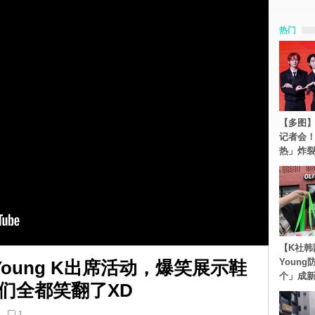
热门
【多图】S
记者会
热」炸
【K社韩
Youn
Young K出席活动，爆笑展示鞋
个」成
们全都笑翻了XD
1