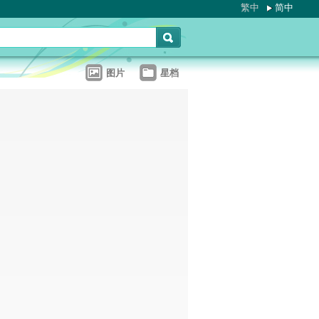
繁中
简中
图片
星档