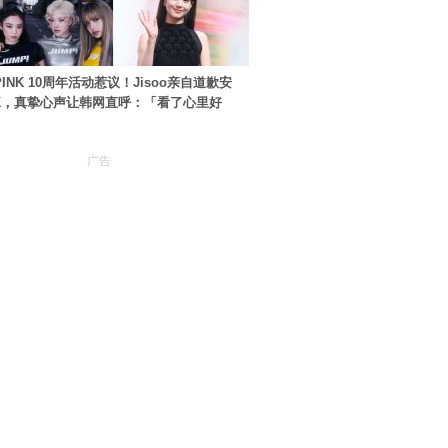
PINK 10周年活动惹议！Jisoo亲自道歉安
NK，真挚心声让韩网直呼：「看了心里好
广告