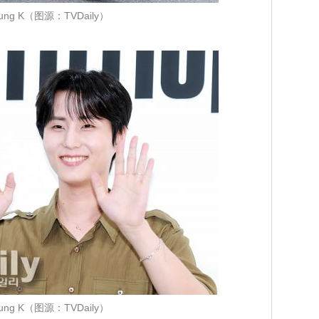
ung K（图源：TVDaily）
ung K（图源：TVDaily）