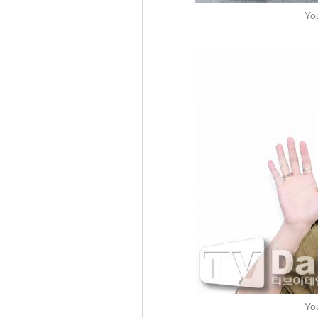
Yo
Yo