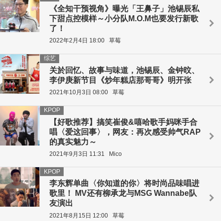
《全知干预视角》曝光「王鼻子」池锡辰私
下甜点控模样～小分队M.O.M也要发行新歌
了！
2022年2月4日 18:00
草莓
综艺
关於回忆、故事与味道，池锡辰、金钟旼、
李伊庚新节目《炒年糕店那哥哥》明开张
2021年10月3日 08:00
草莓
KPOP
【好歌推荐】搞笑崔俊&嘻哈歌手妈咪手合
唱〈爱这回事〉，网友：再次感受帅气RAP
的真实魅力～
2021年9月3日 11:31
Mico
KPOP
李东辉单曲〈你知道的你〉将时尚品味唱进
歌里！ MV还有柳承龙与MSG Wannabe队
友演出
2021年8月15日 12:00
草莓