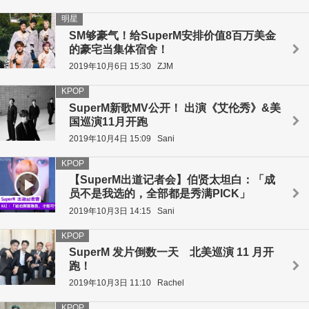
明星
SM够豪气！给SuperM安排价值8百万美金
的豪宅当集体宿舍！
2019年10月6日 15:30
ZJM
KPOP
SuperM新歌MV公开！ 出演《艾伦秀》&美
国巡演11月开跑
2019年10月4日 15:09
Sani
KPOP
【SuperM出道记者会】伯贤太坦白：「成
员不是我选的，全部都是秀满PICK」
2019年10月3日 14:15
Sani
KPOP
SuperM 发片倒数一天 北美巡演 11 月开
跑！
2019年10月3日 11:10
Rachel
KPOP