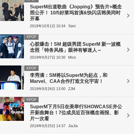
SuperM出道歌曲《Jopping》预告片+概念
照公开！ 10/5好莱坞首演&快闪店韩美同时
开幕
2019年10月1日 10:34
Sani
KPOP
心脏爆击！SM 超级男团 SuperM 新一波概
念照「特务风格」眼神有够迷人～
2019年9月27日 10:30
Mico
KPOP
李秀满：SM将以SuperM为起点，和
Marvel、CAA合作打造文化宇宙！
2019年9月26日 13:00
ZJM
KPOP
SuperM下月5日在美举行SHOWCASE并公
开新曲舞台！7位成员近百张概念画报、影
片一次看
2019年9月25日 14:37
JiaJia