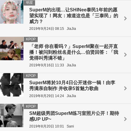
明星
SuperM的出现…让SHINee泰民1年前的愿
望实现了！网友：难道这也是「三泰民」的
威力？
2019年9月24日 08:15
JiaJia
KPOP
「老师 你在看吗？」SuperM聚在一起开直
播！被问到粉丝名是什么…伯贤回答：「我
觉得叫秀满不错」
2019年9月16日 11:33
JiaJia
KPOP
SuperM将於10月4日公开迷你一辑！由李
秀满亲自制作 并收录5首魅力歌曲
2019年8月29日 14:24
JiaJia
KPOP
SM超级男团SuperM练习室照片公开！期待
感UP UP~
2019年8月20日 10:01
Sani