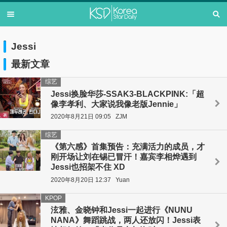
Jessi
最新文章
综艺
Jessi换脸华莎-SSAK3-BLACKPINK:「超
像李孝利、大家说我像老版Jennie」
2020年8月21日 09:05
ZJM
综艺
《第六感》首集预告：充满活力的成员，才
刚开场让刘在锡已冒汗！嘉宾李相烨遇到
Jessi也招架不住 XD
2020年8月20日 12:37
Yuan
KPOP
泫雅、金晓钟和Jessi一起进行《NUNU
NANA》舞蹈跳战，两人还放闪！Jessi表