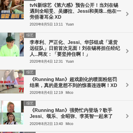
tvN新综艺《第六感》预告公开！当刘在锡
遇到全昭旻、吴娜拉、Jessi和美珠...他在一
旁捂著耳朵 XD
2020年8月5日 13:11
Yuan
综艺
李孝利、严正化、Jessi、华莎组成「退货
远征队」日前首次见面！刘在锡将担任经纪
人...网友：「要坚持住啊！」
2020年8月4日 12:31
Yuan
综艺
《Running Man》超戏剧化的喷面粉惩罚
结果，真的是意想不到的惊喜连连啊！XD
2020年8月4日 12:19
Mico
综艺
《Running Man》强势忙内登场？歌手
Jessi、颂乐、全昭弥、李英智一起来了
2020年8月2日 13:40
Mico