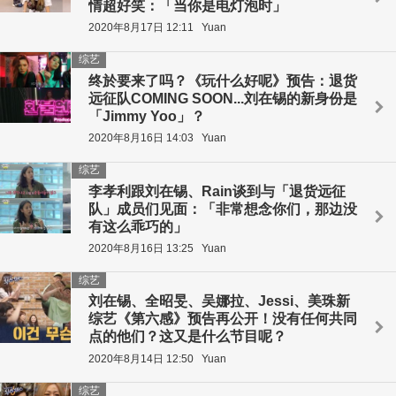
情超好笑：「当你是电灯泡时」
2020年8月17日 12:11
Yuan
综艺
终於要来了吗？《玩什么好呢》预告：退货
远征队COMING SOON...刘在锡的新身份是
「Jimmy Yoo」？
2020年8月16日 14:03
Yuan
综艺
李孝利跟刘在锡、Rain谈到与「退货远征
队」成员们见面：「非常想念你们，那边没
有这么乖巧的」
2020年8月16日 13:25
Yuan
综艺
刘在锡、全昭旻、吴娜拉、Jessi、美珠新
综艺《第六感》预告再公开！没有任何共同
点的他们？这又是什么节目呢？
2020年8月14日 12:50
Yuan
综艺