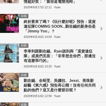
情超好笑：「當你是電燈泡時」
2020年8月17日 12:11
Yuan
綜藝
終於要來了嗎？《玩什麼好呢》預告：退貨
遠征隊COMING SOON...劉在錫的新身份是
「Jimmy Yoo」？
2020年8月16日 14:03
Yuan
綜藝
李孝利跟劉在錫、Rain談到與「退貨遠征
隊」成員們見面：「非常想念你們，那邊沒
有這麼乖巧的」
2020年8月16日 13:25
Yuan
綜藝
劉在錫、全昭旻、吳娜拉、Jessi、美珠新
綜藝《第六感》預告再公開！沒有任何共同
點的他們？這又是什麼節目呢？
2020年8月14日 12:50
Yuan
綜藝