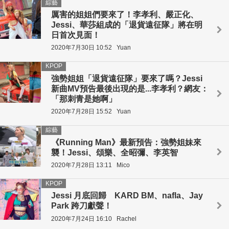
綜藝
厲害的姐姐們要來了！李孝利、嚴正化、
Jessi、華莎組成的「退貨遠征隊」將在明
日首次見面！
2020年7月30日 10:52
Yuan
KPOP
強勢姐姐「退貨遠征隊」要來了嗎？Jessi
新曲MV預告最後出現的是...李孝利？網友：
「那刺青是她啊」
2020年7月28日 15:52
Yuan
綜藝
《Running Man》最新預告：強勢姐妹來
襲！Jessi、頌樂、全昭彌、李英智
2020年7月28日 13:11
Mico
KPOP
Jessi 月底回歸 KARD BM、nafla、Jay
Park 跨刀獻聲！
2020年7月24日 16:10
Rachel