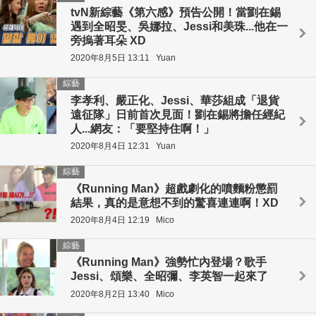
tvN新綜藝《第六感》預告公開！當劉在錫
遇到全昭旻、吳娜拉、Jessi和美珠...他在一
旁摀著耳朵 XD
2020年8月5日 13:11
Yuan
綜藝
李孝利、嚴正化、Jessi、華莎組成「退貨
遠征隊」日前首次見面！劉在錫將擔任經紀
人...網友：「要堅持住啊！」
2020年8月4日 12:31
Yuan
綜藝
《Running Man》超戲劇化的噴麵粉懲罰
結果，真的是意想不到的驚喜連連啊！XD
2020年8月4日 12:19
Mico
綜藝
《Running Man》強勢忙內登場？歌手
Jessi、頌樂、全昭彌、李英智一起來了
2020年8月2日 13:40
Mico