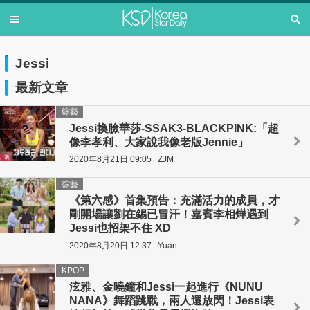
Jessi
最新文章
綜藝
Jessi換臉華莎-SSAK3-BLACKPINK:「超
像李孝利、大家說我像老版Jennie」
2020年8月21日 09:05
ZJM
綜藝
《第六感》首集預告：充滿活力的成員，才
剛開場讓劉在錫已冒汗！嘉賓李相燁遇到
Jessi也招架不住 XD
2020年8月20日 12:37
Yuan
KPOP
泫雅、金曉鐘和Jessi一起進行《NUNU
NANA》舞蹈跳戰，兩人還放閃！Jessi表