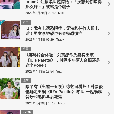
poem〉让原唱IU超惊艳：「没想到你唱得
那么好～」被骂是个骗子
2023年4月28日 09:40
Mico
明星
IU：我有电话恐惧症，无法和任何人通电
话！男友李钟硕也有奇特恐惧症
2023年4月4日 09:29
Tracy
明星
U娜终於合体啦！刘寅娜作为嘉宾出演
《IU's Palette》，时隔多年两人合照还是
这个Pose！
2023年4月3日 13:54
Yuan
综艺
除了有《出差十五夜》综艺可看外！朴叙俊
也确定出演《IU's Palette》与 IU 一起畅聊
音乐和电影幕后花絮
2023年3月29日 10:17
Mico
KPOP