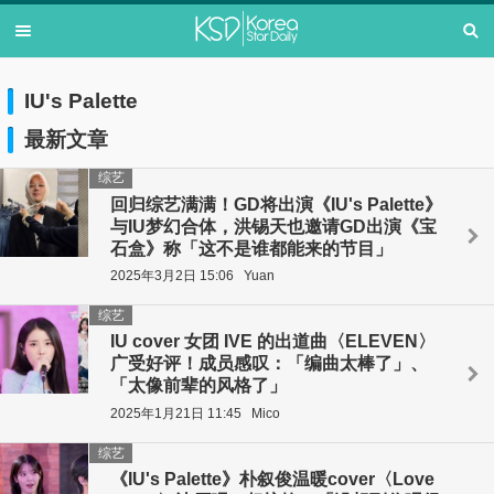
IU's Palette
最新文章
综艺
回归综艺满满！GD将出演《IU's Palette》
与IU梦幻合体，洪锡天也邀请GD出演《宝
石盒》称「这不是谁都能来的节目」
2025年3月2日 15:06
Yuan
综艺
IU cover 女团 IVE 的出道曲〈ELEVEN〉
广受好评！成员感叹：「编曲太棒了」、
「太像前辈的风格了」
2025年1月21日 11:45
Mico
综艺
《IU's Palette》朴叙俊温暖cover〈Love